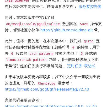
的监控指标实现，其他组件的监控指标将
Client&Server
在后续版本中陆续提供。详情请参考文档：
服务监控告警
同时，在本次版本中实现了对
数据库的
操作支
dm/mssql/oracle/pgsql/sqlite
Save
持，感谢社区小伙伴
https://github.com/oldme-git
💖。
此外，值得一提的是，在本次版本中，我们对
定
gcron
时任务组件对秒级字段增加了忽略符号
的特性，用于
#
将
段式的
转换为类似于
段式的
6
cron pattern
5
功能，用于解决秒级粒度下由
linux crontab pattern
于延迟引起的任务执行不准确问题：
定时任务-表达式
由于本次版本变更内容较多，以下中文介绍一些较为重要
的改进点，详细的
请参考：
ChangeLog
https://github.com/gogf/gf/releases/tag/v2.7.0
完整代码变更请参考：
https://github.com/gogf/gf/compare/v2.6.0...v2.7.0