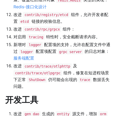
redis.Redis
Redis-接口化设计
改进
组件，允许开发者配
contrib/registry/etcd
置
链接的校验信息。
etcd
改进
组件：
contrib/rpc/grpcx
对启用
特性时，安全截断请求内容。
tracing
新增对
配置项的支持，允许在配置文件中通
logger
过
配置项配置
的日志对象：
logger
grpc server
服务端配置
改进
及
contrib/trace/otlphttp
组件，修复在短进程场景
contrib/trace/otlpgrpc
下正常
仍可能会出现的
数据丢失
ShutDown
trace
问题。
开发工具
改进
生成的
源文件，增加
gen dao
entity
orm