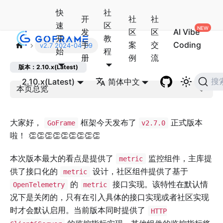
快
社
开
社
社
速
区
发
区
区
AI Vibe
开
教
手
案
交
Coding
v2.7 2024-04-09
始
程
册
例
流
版本：2.10.x(Latest)
2.10.x(Latest)
简体中文
搜
本页总览
大家好，
框架今天发布了
正式版本
GoFrame
v2.7.0
啦！ 👏👏👏👏👏👏👏👏👏
本次版本最大的看点是提供了
监控组件，主库提
metric
供了接口化的
设计，社区组件提供了基于
metric
的
接口实现。该特性在默认情
OpenTelemetry
metric
况下是关闭的，只有在引入具体的接口实现或者社区实现
时才会默认启用。当前版本同时提供了
HTTP