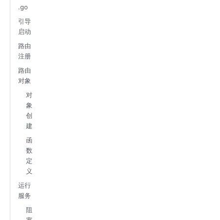
.go
引导
启动
路由
注册
路由
对象
对
象
创
建
函
数
定
义
运行
服务
阻