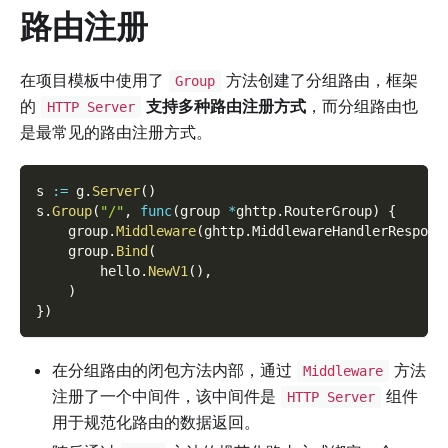
路由注册
在项目模板中使用了
方法创建了分组路由，框架
Group
的
支持多种路由注册方式
，而分组路由也
HTTP Server
是最常见的路由注册方式。
s 
:=
 g
.
Server
(
)
s
.
Group
(
"/"
,
func
(
group 
*
ghttp
.
RouterGroup
)
{
    group
.
Middleware
(
ghttp
.
MiddlewareHandlerRespons
    group
.
Bind
(
        hello
.
NewV1
(
)
,
)
}
)
在分组路由的闭包方法内部，通过
方法
Middleware
注册了一个中间件，该中间件是
组件
HTTP Server
用于规范化路由的数据返回。