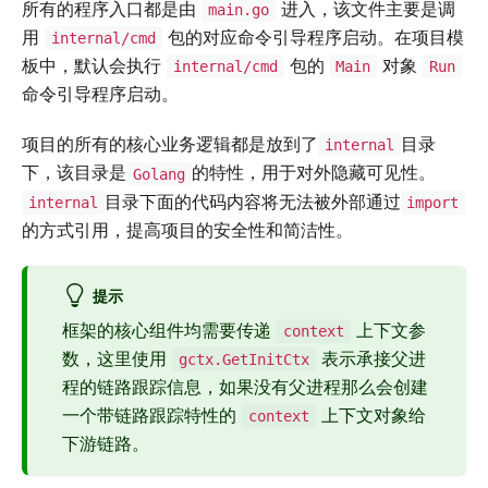
所有的程序入口都是由
进入，该文件主要是调
main.go
用
包的对应命令引导程序启动。在项目模
internal/cmd
板中，默认会执行
包的
对象
internal/cmd
Main
Run
命令引导程序启动。
项目的所有的核心业务逻辑都是放到了
目录
internal
下，该目录是
的特性，用于对外隐藏可见性。
Golang
目录下面的代码内容将无法被外部通过
internal
import
的方式引用，提高项目的安全性和简洁性。
提示
框架的核心组件均需要传递
上下文参
context
数，这里使用
表示承接父进
gctx.GetInitCtx
程的链路跟踪信息，如果没有父进程那么会创建
一个带链路跟踪特性的
上下文对象给
context
下游链路。