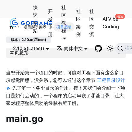
快
社
开
社
社
速
区
发
区
区
AI Vibe
开
教
手
案
交
Coding
项目脚手架🌟
项目启动
始
程
册
例
流
版本：2.10.x(Latest)
2.10.x(Latest)
简体中文
搜
本页总览
当您开始第一个项目的时候，可能对工程下面有这么多目
录感觉困惑，没关系，您可以通过这个章节
工程目录设计
🔥
先了解一下各个目录的作用。接下来我们会介绍一下项
目是如何启动的，一个程序的启动串联了哪些目录，让大
家对程序整体启动的经脉有所了解。
main.go