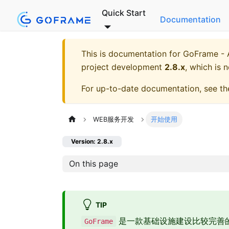
Quick Start
Documentation
This is documentation for
GoFrame - A
project development
2.8.x
, which is 
For up-to-date documentation, see t
WEB服务开发
开始使用
Version: 2.8.x
On this page
TIP
是一款基础设施建设比较完善
GoFrame