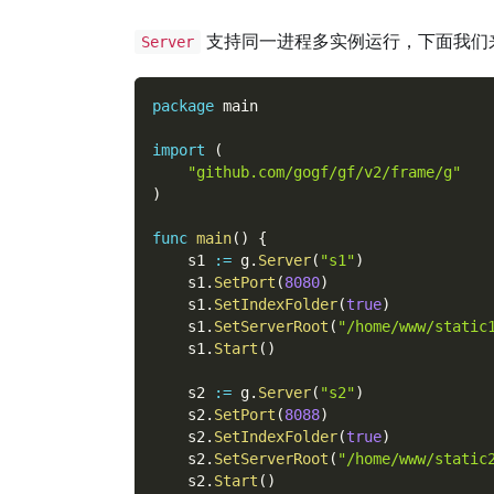
支持同一进程多实例运行，下面我们
Server
package
 main
import
(
"github.com/gogf/gf/v2/frame/g"
)
func
main
(
)
{
    s1 
:=
 g
.
Server
(
"s1"
)
    s1
.
SetPort
(
8080
)
    s1
.
SetIndexFolder
(
true
)
    s1
.
SetServerRoot
(
"/home/www/static
    s1
.
Start
(
)
    s2 
:=
 g
.
Server
(
"s2"
)
    s2
.
SetPort
(
8088
)
    s2
.
SetIndexFolder
(
true
)
    s2
.
SetServerRoot
(
"/home/www/static
    s2
.
Start
(
)