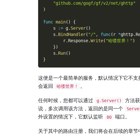
"github.com/gogf/gf/v2/net/ghttp"
)
func
main
(
)
{
    s 
:=
 g
.
Server
(
)
    s
.
BindHandler
(
"/"
,
func
(
r 
*
ghttp
.
R
        r
.
Response
.
Write
(
"哈喽世界！"
)
}
)
    s
.
Run
(
)
}
这便是一个最简单的服务，默认情况下它不支
会返回
。
哈喽世界！
任何时候，您都可以通过
方法获
g.Server()
说，多次调用该方法，返回的是同一个
Serve
外设置的情况下，它默认监听
端口。
80
关于其中的路由注册，我们将会在后续的章节