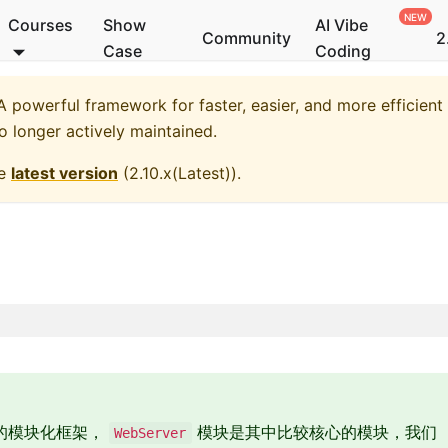
Courses
Show
AI Vibe
Community
2
Case
Coding
 powerful framework for faster, easier, and more efficient
no longer actively maintained.
he
latest version
(
2.10.x(Latest)
).
的模块化框架，
模块是其中比较核心的模块，我们
WebServer