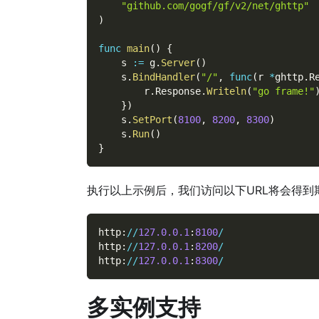
"github.com/gogf/gf/v2/net/ghttp"
)
func
main
(
)
{
    s 
:=
 g
.
Server
(
)
    s
.
BindHandler
(
"/"
,
func
(
r 
*
ghttp
.
R
        r
.
Response
.
Writeln
(
"go frame!"
}
)
    s
.
SetPort
(
8100
,
8200
,
8300
)
    s
.
Run
(
)
}
执行以上示例后，我们访问以下URL将会得到
http
:
/
/
127.0
.0
.1
:
8100
/
http
:
/
/
127.0
.0
.1
:
8200
/
http
:
/
/
127.0
.0
.1
:
8300
/
多实例支持