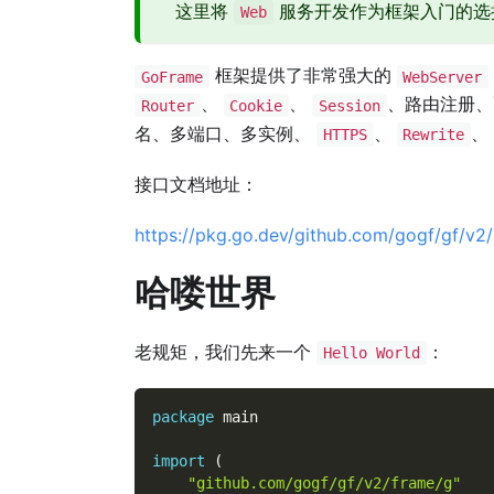
这里将
服务开发作为框架入门的选
Web
框架提供了非常强大的
GoFrame
WebServer
、
、
、路由注册、
Router
Cookie
Session
名、多端口、多实例、
、
、
HTTPS
Rewrite
接口文档地址：
https://pkg.go.dev/github.com/gogf/gf/v2/
哈喽世界
老规矩，我们先来一个
：
Hello World
package
 main
import
(
"github.com/gogf/gf/v2/frame/g"