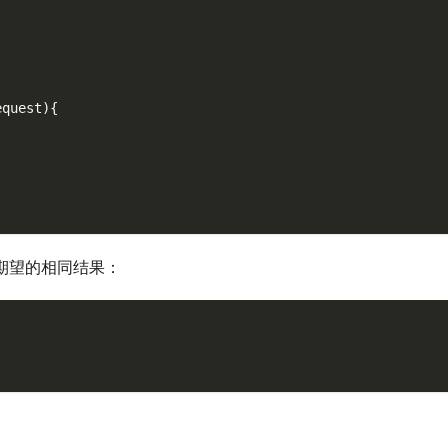
equest
)
{
)
期望的相同结果：