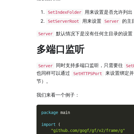
用来设置是否允许列出
SetIndexFolder
用来设置
的主
SetServerRoot
Server
默认情况下是没有任何主目录的设置
Server
多端口监听
同时支持多端口监听，只需要往
Server
Set
也同样可以通过
来设置绑定并
SetHTTPSPort
节）。
我们来看一个例子：
package
 main
import
(
"github.com/gogf/gf/v2/frame/g"