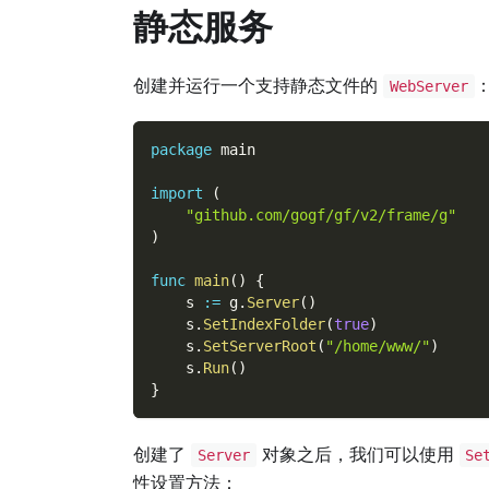
静态服务
创建并运行一个支持静态文件的
WebServer
package
 main
import
(
"github.com/gogf/gf/v2/frame/g"
)
func
main
(
)
{
    s 
:=
 g
.
Server
(
)
    s
.
SetIndexFolder
(
true
)
    s
.
SetServerRoot
(
"/home/www/"
)
    s
.
Run
(
)
}
创建了
对象之后，我们可以使用
Server
Se
性设置方法：