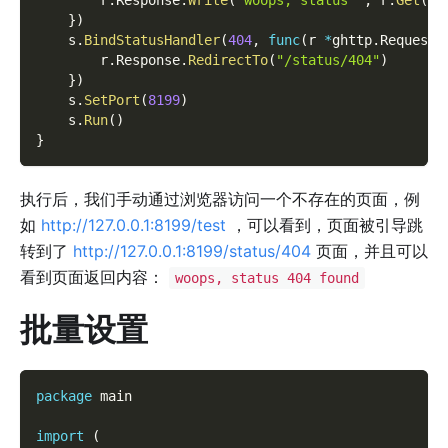
}
)
    s
.
BindStatusHandler
(
404
,
func
(
r 
*
ghttp
.
Request
)
        r
.
Response
.
RedirectTo
(
"/status/404"
)
}
)
    s
.
SetPort
(
8199
)
    s
.
Run
(
)
}
执行后，我们手动通过浏览器访问一个不存在的页面，例
如
http://127.0.0.1:8199/test
，可以看到，页面被引导跳
转到了
http://127.0.0.1:8199/status/404
页面，并且可以
看到页面返回内容：
woops, status 404 found
批量设置
package
 main
import
(