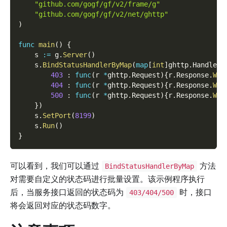
"github.com/gogf/gf/v2/frame/g"
"github.com/gogf/gf/v2/net/ghttp"
)
func
main
(
)
{
    s 
:=
 g
.
Server
(
)
    s
.
BindStatusHandlerByMap
(
map
[
int
]
ghttp
.
HandlerF
403
:
func
(
r 
*
ghttp
.
Request
)
{
r
.
Response
.
Wri
404
:
func
(
r 
*
ghttp
.
Request
)
{
r
.
Response
.
Wri
500
:
func
(
r 
*
ghttp
.
Request
)
{
r
.
Response
.
Wri
}
)
    s
.
SetPort
(
8199
)
    s
.
Run
(
)
}
可以看到，我们可以通过
方法
BindStatusHandlerByMap
对需要自定义的状态码进行批量设置。该示例程序执行
后，当服务接口返回的状态码为
时，接口
403/404/500
将会返回对应的状态码数字。