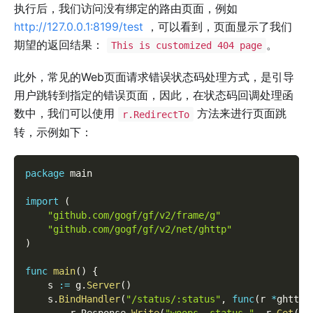
执行后，我们访问没有绑定的路由页面，例如
http://127.0.0.1:8199/test
，可以看到，页面显示了我们
期望的返回结果：
。
This is customized 404 page
此外，常见的Web页面请求错误状态码处理方式，是引导
用户跳转到指定的错误页面，因此，在状态码回调处理函
数中，我们可以使用
方法来进行页面跳
r.RedirectTo
转，示例如下：
package
 main
import
(
"github.com/gogf/gf/v2/frame/g"
"github.com/gogf/gf/v2/net/ghttp"
)
func
main
(
)
{
    s 
:=
 g
.
Server
(
)
    s
.
BindHandler
(
"/status/:status"
,
func
(
r 
*
ghttp
.
        r
.
Response
.
Write
(
"woops, status "
,
 r
.
Get
(
"s