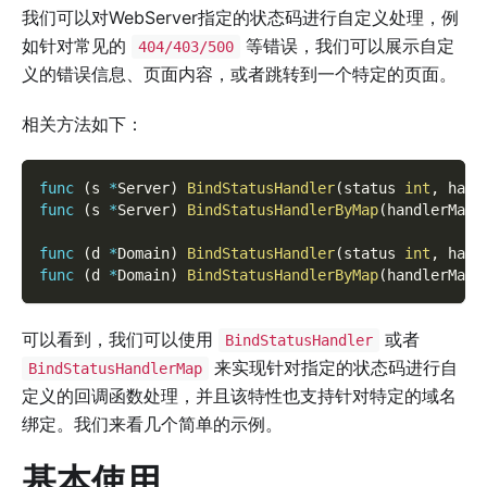
我们可以对WebServer指定的状态码进行自定义处理，例
如针对常见的
等错误，我们可以展示自定
404/403/500
义的错误信息、页面内容，或者跳转到一个特定的页面。
相关方法如下：
func
(
s 
*
Server
)
BindStatusHandler
(
status 
int
,
 hand
func
(
s 
*
Server
)
BindStatusHandlerByMap
(
handlerMap 
func
(
d 
*
Domain
)
BindStatusHandler
(
status 
int
,
 hand
func
(
d 
*
Domain
)
BindStatusHandlerByMap
(
handlerMap 
可以看到，我们可以使用
或者
BindStatusHandler
来实现针对指定的状态码进行自
BindStatusHandlerMap
定义的回调函数处理，并且该特性也支持针对特定的域名
绑定。我们来看几个简单的示例。
基本使用