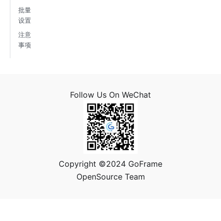
批量
设置
注意
事项
Follow Us On WeChat
Copyright ©2024 GoFrame
OpenSource Team