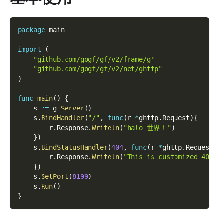
package
 main
import
(
"github.com/gogf/gf/v2/frame/g"
"github.com/gogf/gf/v2/net/ghttp"
)
func
main
(
)
{
    s 
:=
 g
.
Server
(
)
    s
.
BindHandler
(
"/"
,
func
(
r 
*
ghttp
.
Request
)
{
        r
.
Response
.
Writeln
(
"halo 世界！"
)
}
)
    s
.
BindStatusHandler
(
404
,
func
(
r 
*
ghttp
.
Request
)
        r
.
Response
.
Writeln
(
"This is customized 404 
}
)
    s
.
SetPort
(
8199
)
    s
.
Run
(
)
}