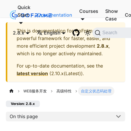
Quick
Courses
Show
Start
Documentation
Co
Case
This is documentation for
GoFrame - A
2.8.x
English
Search
powerful framework for faster, easier, and
more efficient project development
2.8.x
,
which is no longer actively maintained.
For up-to-date documentation, see the
latest version
(
2.10.x(Latest)
).
WEB服务开发
高级特性
自定义状态码处理
Version: 2.8.x
On this page