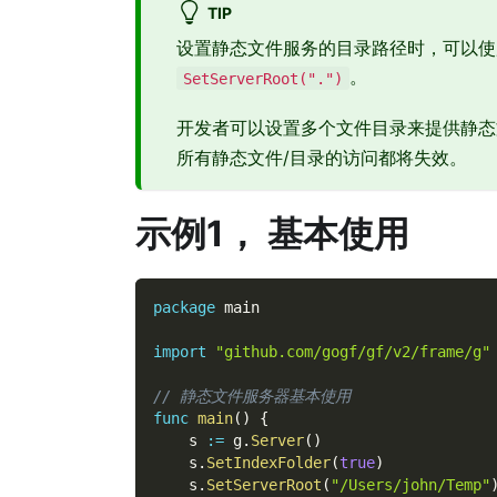
TIP
设置静态文件服务的目录路径时，可以使
。
SetServerRoot(".")
开发者可以设置多个文件目录来提供静态
所有静态文件/目录的访问都将失效。
示例1， 基本使用
package
 main
import
"github.com/gogf/gf/v2/frame/g"
// 静态文件服务器基本使用
func
main
(
)
{
    s 
:=
 g
.
Server
(
)
    s
.
SetIndexFolder
(
true
)
    s
.
SetServerRoot
(
"/Users/john/Temp"