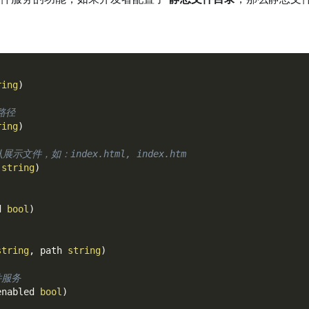
ring
)
路径
ring
)
认展示文件，如：index.html, index.htm
]
string
)
d 
bool
)
string
,
 path 
string
)
件服务
enabled 
bool
)