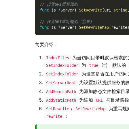
// 设置URI重写规则
func
(
s 
*
Server
)
SetRewrite
(
uri 
string
// 设置URI重写规则（批量）
func
(
s 
*
Server
)
SetRewriteMap
(
rewrite
简要介绍：
为当访问目录时默认检索的文
IndexFiles
为
时)，默认的
SetIndexFolder
true
为设置是否在用户访问
SetIndexFolder
为设置默认提供服务的
SetServerRoot
为添加静态文件检索目录
AddSearchPath
为添加
与目录路径
AddStaticPath
URI
/
为重写规
SetRewrite
SetRewriteMap
；
rewrite