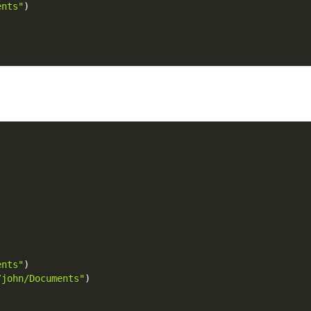
ents"
)
)
ents"
)
/john/Documents"
)