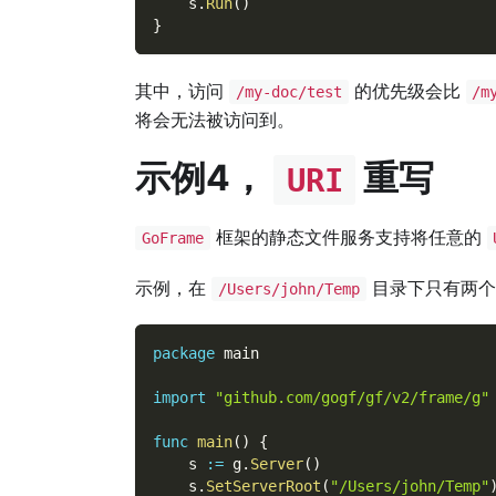
    s
.
Run
(
)
}
其中，访问
的优先级会比
/my-doc/test
/m
将会无法被访问到。
示例4，
重写
URI
框架的静态文件服务支持将任意的
GoFrame
示例，在
目录下只有两
/Users/john/Temp
package
 main
import
"github.com/gogf/gf/v2/frame/g"
func
main
(
)
{
    s 
:=
 g
.
Server
(
)
    s
.
SetServerRoot
(
"/Users/john/Temp"