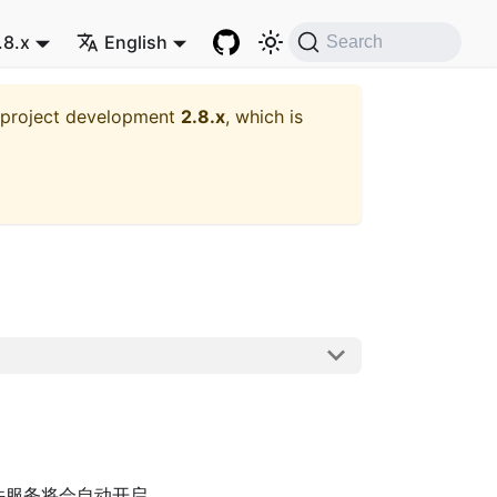
.8.x
English
Search
t project development
2.8.x
, which is
件服务将会自动开启。