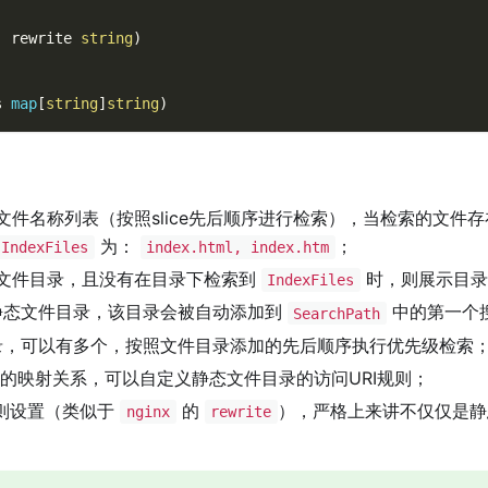
,
 rewrite 
string
)
s 
map
[
string
]
string
)
件名称列表（按照slice先后顺序进行检索），当检索的文件
为：
；
IndexFiles
index.html, index.htm
文件目录，且没有在目录下检索到
时，则展示目录
IndexFiles
静态文件目录，该目录会被自动添加到
中的第一个
SearchPath
，可以有多个，按照文件目录添加的先后顺序执行优先级检索
的映射关系，可以自定义静态文件目录的访问URI规则；
则设置（类似于
的
），严格上来讲不仅仅是静
nginx
rewrite