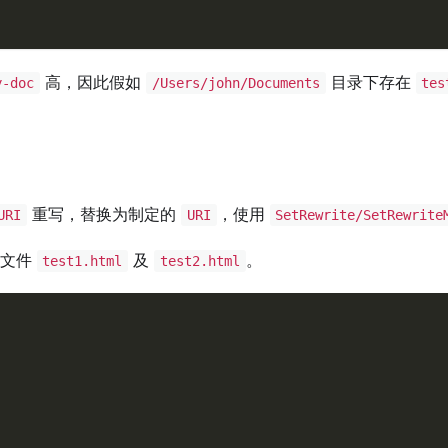
高，因此假如
目录下存在
y-doc
/Users/john/Documents
tes
重写，替换为制定的
，使用
URI
URI
SetRewrite/SetRewrite
个文件
及
。
test1.html
test2.html
)