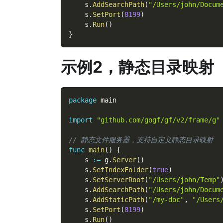
    s
.
AddSearchPath
(
"/Users/john/Docum
    s
.
SetPort
(
8199
)
    s
.
Run
(
)
}
示例2，静态目录映射
package
 main
import
"github.com/gogf/gf/v2/frame/g"
// 静态文件服务器，支持自定义静态目录映射
func
main
(
)
{
    s 
:=
 g
.
Server
(
)
    s
.
SetIndexFolder
(
true
)
    s
.
SetServerRoot
(
"/Users/john/Temp"
    s
.
AddSearchPath
(
"/Users/john/Docum
    s
.
AddStaticPath
(
"/my-doc"
,
"/Users
    s
.
SetPort
(
8199
)
    s
.
Run
(
)