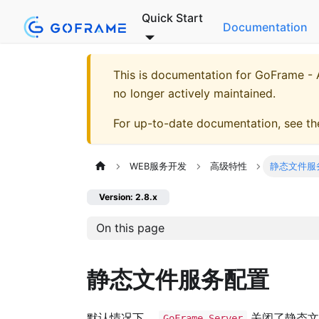
Quick Start
Documentation
This is documentation for
GoFrame - A
no longer actively maintained.
For up-to-date documentation, see t
WEB服务开发
高级特性
静态文件服
Version: 2.8.x
On this page
静态文件服务配置
默认情况下，
关闭了静态文
GoFrame Server