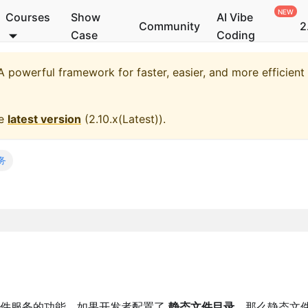
Courses
Show
AI Vibe
Community
2
Case
Coding
 powerful framework for faster, easier, and more efficien
he
latest version
(
2.10.x(Latest)
).
务
件服务的功能，如果开发者配置了
静态文件目录
，那么静态文