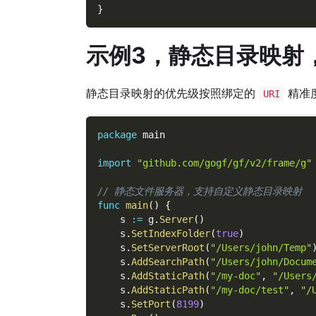
}
示例3，静态目录映射
静态目录映射的优先级按照绑定的
精准
URI
package
 main
import
"github.com/gogf/gf/v2/frame/g"
// 静态文件服务器，支持自定义静态目录映射
func
main
(
)
{
    s 
:=
 g
.
Server
(
)
    s
.
SetIndexFolder
(
true
)
    s
.
SetServerRoot
(
"/Users/john/Temp"
    s
.
AddSearchPath
(
"/Users/john/Docum
    s
.
AddStaticPath
(
"/my-doc"
,
"/Users
    s
.
AddStaticPath
(
"/my-doc/test"
,
"/
    s
.
SetPort
(
8199
)