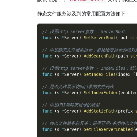
静态文件服务涉及到的常用配置方法如下：
// 设置http server参数 - ServerRoot
func
(
s 
*
Server
)
SetServerRoot
(
root 
st
// 添加静态文件搜索目录，必须给定目录的绝对
func
(
s 
*
Server
)
AddSearchPath
(
path 
st
// 设置http server参数 - IndexFiles，默
func
(
s 
*
Server
)
SetIndexFiles
(
index 
[
// 是否允许展示访问目录的文件列表
func
(
s 
*
Server
)
SetIndexFolder
(
enable
// 添加URI与静态目录的映射
func
(
s 
*
Server
)
AddStaticPath
(
prefix 
// 静态文件服务总开关：是否开启/关闭静态文
func
(
s 
*
Server
)
SetFileServerEnabled
(