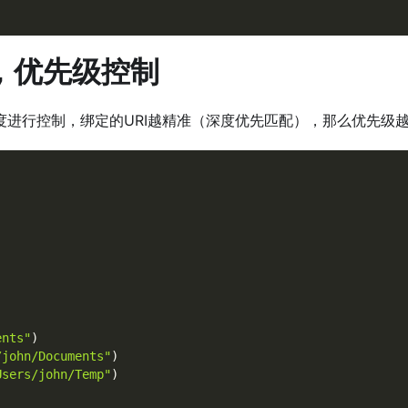
，优先级控制
度进行控制，绑定的URI越精准（深度优先匹配），那么优先级
)
ents"
)
/john/Documents"
)
Users/john/Temp"
)