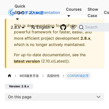
Quick
Courses
Show
Start
Documentation
Co
Case
This is documentation for
GoFrame - A
2.8.x
English
Search
powerful framework for faster, easier, and
more efficient project development
2.8.x
,
which is no longer actively maintained.
For up-to-date documentation, see the
latest version
(
2.10.x(Latest)
).
WEB服务开发
高级特性
CORS跨域处理
Version: 2.8.x
On this page