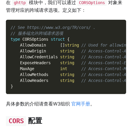
在
模块中，我们可以通过
对象来
ghttp
CORSOptions
管理对应的跨域请求选项。定义如下：
// See https://www.w3.org/TR/cors/ .
// 服务端允许跨域请求选项
type
 CORSOptions 
struct
{
    AllowDomain      
[
]
string
// Used for allowing 
    AllowOrigin      
string
// Access-Control-All
    AllowCredentials 
string
// Access-Control-All
    ExposeHeaders    
string
// Access-Control-Exp
    MaxAge           
int
// Access-Control-Max
    AllowMethods     
string
// Access-Control-All
    AllowHeaders     
string
// Access-Control-All
}
具体参数的介绍请查看W3组织
官网手册
。
配置
CORS