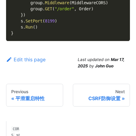
        group
.
Middleware
(
MiddlewareCORS
)
        group
.
GET
(
"/order"
,
 Order
)
}
)
    s
.
SetPort
(
8199
)
    s
.
Run
(
)
}
Edit this page
Last updated
on
Mar 17,
2025
by
John Guo
Previous
Next
平滑重启特性
CSRF防御设置
COR
对
S