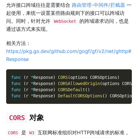
允许接口跨域往往是需要结合
路由管理-中间件/拦截器
一
起使用，来统一设置某些路由规则下的接口可以跨域访
问。同时，针对允许
的跨域请求访问，也是
WebSocket
通过该方式来实现。
相关方法：
https://pkg.go.dev/github.com/gogf/gf/v2/net/ghttp#
Response
func
(
r 
*
Response
)
CORS
(
options CORSOptions
)
func
(
r 
*
Response
)
CORSAllowedOrigin
(
options CORSOp
func
(
r 
*
Response
)
CORSDefault
(
)
func
(
r 
*
Response
)
DefaultCORSOptions
(
)
 CORSOptions
对象
CORS
是
互联网标准组织对HTTP跨域请求的标准，
CORS
W3