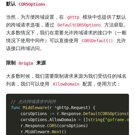
默认
CORSOptions
当然，为方便跨域设置，在
模块中也提供了默认
ghttp
的跨域请求选项，通过
方法获取。
DefaultCORSOptions
大多数情况下，我们在需要允许跨域请求的接口中（一般
情况下使用中间件）可以直接使用
允许
CORSDefault()
该接口跨域访问。
限制
来源
Origin
大多数时候，我们需要限制请求来源为我们受信任的域名
列表，我们可以使用
配置，使用方式：
AllowDomain
// 允许跨域请求中间件
func
Middleware
(
r 
*
ghttp
.
Request
)
{
    corsOptions 
:=
 r
.
Response
.
DefaultCORSOptions
(
)
    corsOptions
.
AllowDomain 
=
[
]
string
{
"goframe.org
    r
.
Response
.
CORS
(
corsOptions
)
    r
.
Middleware
.
Next
(
)