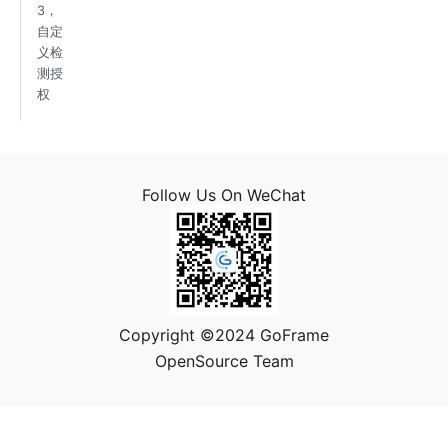
3，
自定
义检
测授
权
Follow Us On WeChat
Copyright ©2024 GoFrame
OpenSource Team