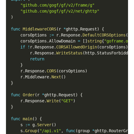
"github.com/gogf/gf/v2/frame/g"
"github.com/gogf/gf/v2/net/ghttp"
)
func
MiddlewareCORS
(
r 
*
ghttp
.
Request
)
{
    corsOptions 
:=
 r
.
Response
.
DefaultCORSOptions
(
)
    corsOptions
.
AllowDomain 
=
[
]
string
{
"goframe.org
if
!
r
.
Response
.
CORSAllowedOrigin
(
corsOptions
)
{
        r
.
Response
.
WriteStatus
(
http
.
StatusForbidden
return
}
    r
.
Response
.
CORS
(
corsOptions
)
    r
.
Middleware
.
Next
(
)
}
func
Order
(
r 
*
ghttp
.
Request
)
{
    r
.
Response
.
Write
(
"GET"
)
}
func
main
(
)
{
    s 
:=
 g
.
Server
(
)
    s
.
Group
(
"/api.v1"
,
func
(
group 
*
ghttp
.
RouterGrou