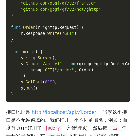
"github.com/gogf/gf/v2/frame/g"
"github.com/gogf/gf/v2/net/ghttp"
)
func
Order
(
r 
*
ghttp
.
Request
)
{
    r
.
Response
.
Write
(
"GET"
)
}
func
main
(
)
{
    s 
:=
 g
.
Server
(
)
    s
.
Group
(
"/api.v1"
,
func
(
group 
*
ghttp
.
RouterGrou
        group
.
GET
(
"/order"
,
 Order
)
}
)
    s
.
SetPort
(
8199
)
    s
.
Run
(
)
}
接口地址是
http://localhost/api.v1/order
，当然这个接
口是不允许跨域的。我们打开一个不同的域名，例如：百
度首页(正好用了
，方便调试)，然后按
打
jQuery
F12
开开发者面板，在
下执行以下
请求：