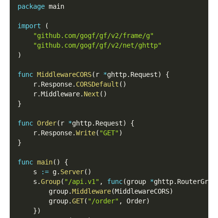
package
 main
import
(
"github.com/gogf/gf/v2/frame/g"
"github.com/gogf/gf/v2/net/ghttp"
)
func
MiddlewareCORS
(
r 
*
ghttp
.
Request
)
{
    r
.
Response
.
CORSDefault
(
)
    r
.
Middleware
.
Next
(
)
}
func
Order
(
r 
*
ghttp
.
Request
)
{
    r
.
Response
.
Write
(
"GET"
)
}
func
main
(
)
{
    s 
:=
 g
.
Server
(
)
    s
.
Group
(
"/api.v1"
,
func
(
group 
*
ghttp
.
RouterGrou
        group
.
Middleware
(
MiddlewareCORS
)
        group
.
GET
(
"/order"
,
 Order
)
}
)