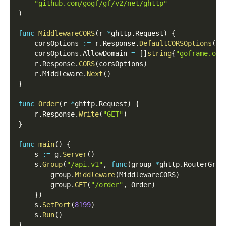
"github.com/gogf/gf/v2/net/ghttp"
)
func
MiddlewareCORS
(
r 
*
ghttp
.
Request
)
{
    corsOptions 
:=
 r
.
Response
.
DefaultCORSOptions
(
)
    corsOptions
.
AllowDomain 
=
[
]
string
{
"goframe.org
    r
.
Response
.
CORS
(
corsOptions
)
    r
.
Middleware
.
Next
(
)
}
func
Order
(
r 
*
ghttp
.
Request
)
{
    r
.
Response
.
Write
(
"GET"
)
}
func
main
(
)
{
    s 
:=
 g
.
Server
(
)
    s
.
Group
(
"/api.v1"
,
func
(
group 
*
ghttp
.
RouterGrou
        group
.
Middleware
(
MiddlewareCORS
)
        group
.
GET
(
"/order"
,
 Order
)
}
)
    s
.
SetPort
(
8199
)
    s
.
Run
(
)
}