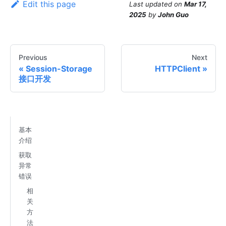
Edit this page
Last updated
on
Mar 17,
2025
by
John Guo
Previous
Next
Session-Storage
HTTPClient
接口开发
基本
介绍
获取
异常
错误
相
关
方
法