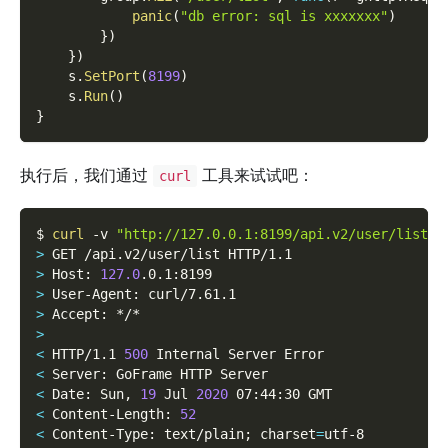
panic
(
"db error: sql is xxxxxxx"
)
}
)
}
)
    s
.
SetPort
(
8199
)
    s
.
Run
(
)
}
执行后，我们通过
工具来试试吧：
curl
$ 
curl
-v
"http://127.0.0.1:8199/api.v2/user/list"
>
 GET /api.v2/user/list HTTP/1.1
>
 Host: 
127.0
.0.1:8199
>
 User-Agent: curl/7.61.1
>
 Accept: */*
>
<
 HTTP/1.1 
500
 Internal Server Error
<
 Server: GoFrame HTTP Server
<
 Date: Sun, 
19
 Jul 
2020
 07:44:30 GMT
<
 Content-Length: 
52
<
 Content-Type: text/plain
;
charset
=
utf-8