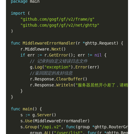
package
 main
import
(
"github.com/gogf/gf/v2/frame/g"
"github.com/gogf/gf/v2/net/ghttp"
)
func
MiddlewareErrorHandler
(
r 
*
ghttp
.
Request
)
{
    r
.
Middleware
.
Next
(
)
if
 err 
:=
 r
.
GetError
(
)
;
 err 
!=
nil
{
// 记录到自定义错误日志文件
        g
.
Log
(
"exception"
)
.
Error
(
err
)
//返回固定的友好信息
        r
.
Response
.
ClearBuffer
(
)
        r
.
Response
.
Writeln
(
"服务器居然开小差了，请稍后
}
}
func
main
(
)
{
    s 
:=
 g
.
Server
(
)
    s
.
Use
(
MiddlewareErrorHandler
)
    s
.
Group
(
"/api.v2"
,
func
(
group 
*
ghttp
.
RouterGrou
        group
.
ALL
(
"/user/list"
,
func
(
r 
*
ghttp
.
Reque