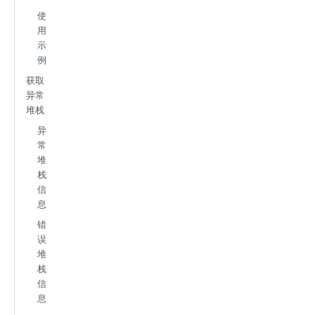
使
用
示
例
获取
异常
堆栈
异
常
堆
栈
信
息
错
误
堆
栈
信
息