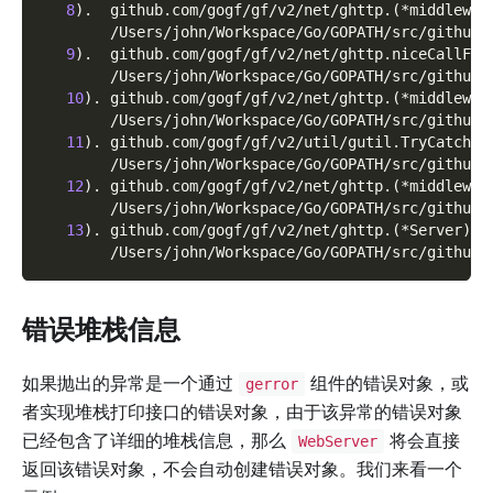
8
)
.  github.com/gogf/gf/v2/net/ghttp.
(
*middlewar
        /Users/john/Workspace/Go/GOPATH/src/github.
9
)
.  github.com/gogf/gf/v2/net/ghttp.niceCallFun
        /Users/john/Workspace/Go/GOPATH/src/github.
10
)
. github.com/gogf/gf/v2/net/ghttp.
(
*middlewar
        /Users/john/Workspace/Go/GOPATH/src/github.
11
)
. github.com/gogf/gf/v2/util/gutil.TryCatch
        /Users/john/Workspace/Go/GOPATH/src/github.
12
)
. github.com/gogf/gf/v2/net/ghttp.
(
*middlewar
        /Users/john/Workspace/Go/GOPATH/src/github.
13
)
. github.com/gogf/gf/v2/net/ghttp.
(
*Server
)
.S
        /Users/john/Workspace/Go/GOPATH/src/github.
错误堆栈信息
如果抛出的异常是一个通过
组件的错误对象，或
gerror
者实现堆栈打印接口的错误对象，由于该异常的错误对象
已经包含了详细的堆栈信息，那么
将会直接
WebServer
返回该错误对象，不会自动创建错误对象。我们来看一个