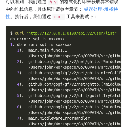
可以看到，我们通过
的格式化打印来获取异常错误
%+v
中的堆栈信息，具体原理请参考章节：
错误处理-堆栈特
性
。执行后，我们通过
工具来测试下：
curl
$ 
curl
"http://127.0.0.1:8199/api.v2/user/list"
db error: sql is xxxxxxx
1
. db error: sql is xxxxxxx
1
)
.  main.main.func1.1
        /Users/john/Workspace/Go/GOPATH/src/github.
2
)
.  github.com/gogf/gf/v2/net/ghttp.
(
*middlewar
        /Users/john/Workspace/Go/GOPATH/src/github.
3
)
.  github.com/gogf/gf/v2/net/ghttp.niceCallFun
        /Users/john/Workspace/Go/GOPATH/src/github.
4
)
.  github.com/gogf/gf/v2/net/ghttp.
(
*middlewar
        /Users/john/Workspace/Go/GOPATH/src/github.
5
)
.  github.com/gogf/gf/v2/util/gutil.TryCatch
        /Users/john/Workspace/Go/GOPATH/src/github.
6
)
.  github.com/gogf/gf/v2/net/ghttp.
(
*middlewar
        /Users/john/Workspace/Go/GOPATH/src/github.
7
)
.  main.MiddlewareErrorHandler
        /Users/john/Workspace/Go/GOPATH/src/github.