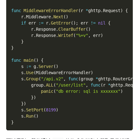
func
MiddlewareErrorHandler
(
r 
*
ghttp
.
Request
)
{
    r
.
Middleware
.
Next
(
)
if
 err 
:=
 r
.
GetError
(
)
;
 err 
!=
nil
{
        r
.
Response
.
ClearBuffer
(
)
        r
.
Response
.
Writef
(
"%+v"
,
 err
)
}
}
func
main
(
)
{
    s 
:=
 g
.
Server
(
)
    s
.
Use
(
MiddlewareErrorHandler
)
    s
.
Group
(
"/api.v2"
,
func
(
group 
*
ghttp
.
RouterGrou
        group
.
ALL
(
"/user/list"
,
func
(
r 
*
ghttp
.
Reque
panic
(
"db error: sql is xxxxxxx"
)
}
)
}
)
    s
.
SetPort
(
8199
)
    s
.
Run
(
)
}