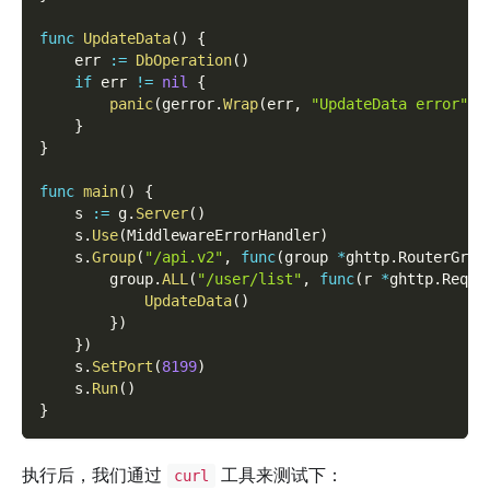
func
UpdateData
(
)
{
    err 
:=
DbOperation
(
)
if
 err 
!=
nil
{
panic
(
gerror
.
Wrap
(
err
,
"UpdateData error"
)
)
}
}
func
main
(
)
{
    s 
:=
 g
.
Server
(
)
    s
.
Use
(
MiddlewareErrorHandler
)
    s
.
Group
(
"/api.v2"
,
func
(
group 
*
ghttp
.
RouterGrou
        group
.
ALL
(
"/user/list"
,
func
(
r 
*
ghttp
.
Reque
UpdateData
(
)
}
)
}
)
    s
.
SetPort
(
8199
)
    s
.
Run
(
)
}
执行后，我们通过
工具来测试下：
curl