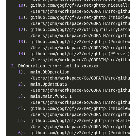
10
)
. github.com/gogf/gf/v2/net/ghttp.niceCallFun
        /Users/john/Workspace/Go/GOPATH/src/github.
11
)
. github.com/gogf/gf/v2/net/ghttp.
(
*middlewar
        /Users/john/Workspace/Go/GOPATH/src/github.
12
)
. github.com/gogf/gf/v2/util/gutil.TryCatch
        /Users/john/Workspace/Go/GOPATH/src/github.
13
)
. github.com/gogf/gf/v2/net/ghttp.
(
*middlewar
        /Users/john/Workspace/Go/GOPATH/src/github.
14
)
. github.com/gogf/gf/v2/net/ghttp.
(
*Server
)
.S
        /Users/john/Workspace/Go/GOPATH/src/github.
2
. DbOperation error: sql is xxxxxxx
1
)
.  main.DbOperation
        /Users/john/Workspace/Go/GOPATH/src/github.
2
)
.  main.UpdateData
        /Users/john/Workspace/Go/GOPATH/src/github.
3
)
.  main.main.func1.1
        /Users/john/Workspace/Go/GOPATH/src/github.
4
)
.  github.com/gogf/gf/v2/net/ghttp.
(
*middlewar
        /Users/john/Workspace/Go/GOPATH/src/github.
5
)
.  github.com/gogf/gf/v2/net/ghttp.niceCallFun
        /Users/john/Workspace/Go/GOPATH/src/github.
6
)
.  github.com/gogf/gf/v2/net/ghttp.
(
*middlewar