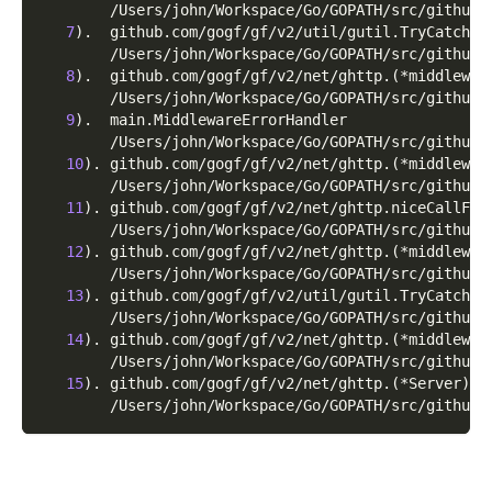
        /Users/john/Workspace/Go/GOPATH/src/github.
7
)
.  github.com/gogf/gf/v2/util/gutil.TryCatch
        /Users/john/Workspace/Go/GOPATH/src/github.
8
)
.  github.com/gogf/gf/v2/net/ghttp.
(
*middlewar
        /Users/john/Workspace/Go/GOPATH/src/github.
9
)
.  main.MiddlewareErrorHandler
        /Users/john/Workspace/Go/GOPATH/src/github.
10
)
. github.com/gogf/gf/v2/net/ghttp.
(
*middlewar
        /Users/john/Workspace/Go/GOPATH/src/github.
11
)
. github.com/gogf/gf/v2/net/ghttp.niceCallFun
        /Users/john/Workspace/Go/GOPATH/src/github.
12
)
. github.com/gogf/gf/v2/net/ghttp.
(
*middlewar
        /Users/john/Workspace/Go/GOPATH/src/github.
13
)
. github.com/gogf/gf/v2/util/gutil.TryCatch
        /Users/john/Workspace/Go/GOPATH/src/github.
14
)
. github.com/gogf/gf/v2/net/ghttp.
(
*middlewar
        /Users/john/Workspace/Go/GOPATH/src/github.
15
)
. github.com/gogf/gf/v2/net/ghttp.
(
*Server
)
.S
        /Users/john/Workspace/Go/GOPATH/src/github.