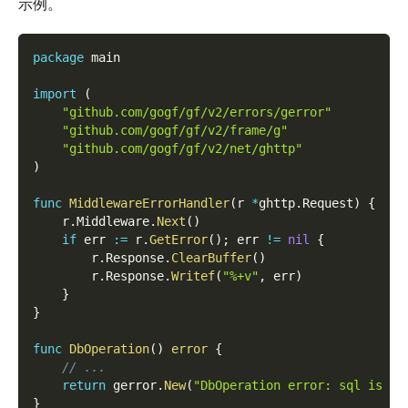
示例。
package
 main
import
(
"github.com/gogf/gf/v2/errors/gerror"
"github.com/gogf/gf/v2/frame/g"
"github.com/gogf/gf/v2/net/ghttp"
)
func
MiddlewareErrorHandler
(
r 
*
ghttp
.
Request
)
{
    r
.
Middleware
.
Next
(
)
if
 err 
:=
 r
.
GetError
(
)
;
 err 
!=
nil
{
        r
.
Response
.
ClearBuffer
(
)
        r
.
Response
.
Writef
(
"%+v"
,
 err
)
}
}
func
DbOperation
(
)
error
{
// ...
return
 gerror
.
New
(
"DbOperation error: sql is xx
}