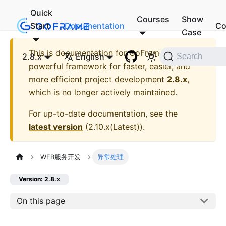
Quick
Courses
Show
Start
Documentation
Co
Case
This is documentation for
GoFrame - A
2.8.x
English
Search
powerful framework for faster, easier, and
more efficient project development
2.8.x
,
which is no longer actively maintained.
For up-to-date documentation, see the
latest version
(
2.10.x(Latest)
).
WEB服务开发
异常处理
Version: 2.8.x
On this page