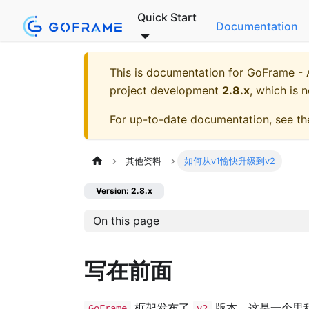
Quick Start
Documentation
This is documentation for
GoFrame - A
project development
2.8.x
, which is 
For up-to-date documentation, see t
其他资料
如何从v1愉快升级到v2
Version: 2.8.x
On this page
写在前面
框架发布了
版本，这是一个里
GoFrame
v2