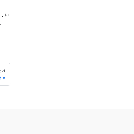
，框
。
ext
符