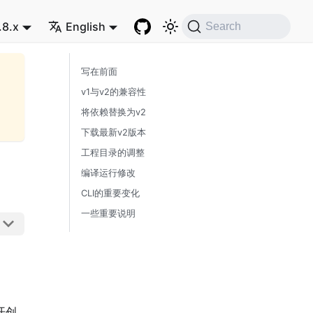
.8.x
English
Search
写在前面
v1与v2的兼容性
将依赖替换为v2
下载最新v2版本
工程目录的调整
编译运行修改
CLI的重要变化
一些重要说明
开创