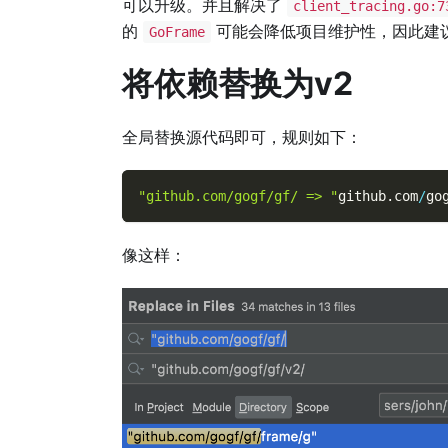
可以升级。并且解决了
client_tracing.go:7
的
可能会降低项目维护性，因此建
GoFrame
将依赖替换为v2
全局替换源代码即可，规则如下：
"github.com/gogf/gf/ => "
github
.
com
/
go
像这样：