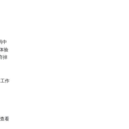
码中
体验
弃掉
工作
查看