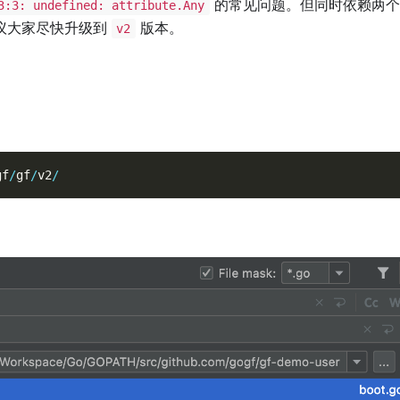
的常见问题。但同时依赖两个
3:3: undefined: attribute.Any
议大家尽快升级到
版本。
v2
gf
/
gf
/
v2
/