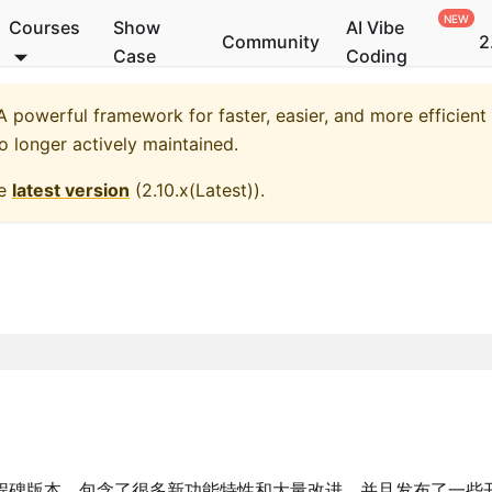
Courses
Show
AI Vibe
Community
2
Case
Coding
 powerful framework for faster, easier, and more efficient
no longer actively maintained.
he
latest version
(
2.10.x(Latest)
).
程碑版本，包含了很多新功能特性和大量改进，并且发布了一些