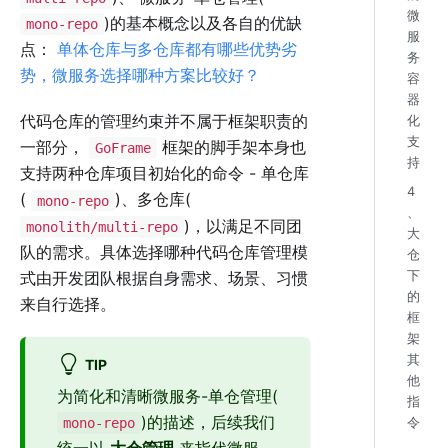
微
)的基本概念以及各自的优缺
mono-repo
服
点：
单体仓库与多仓库都有哪些优势劣
务
势，微服务选择哪种方案比较好？
容
器
代码仓库的管理约束并不属于框架职责的
化
支
一部分，
框架的脚手架本身也
GoFrame
持
支持两种仓库项目初始化的命令 - 单仓库
4
(
)、多仓库(
mono-repo
、
)，以满足不同团
monolith/multi-repo
大
队的需求。具体选择哪种代码仓库管理模
仓
式由开发团队根据自身需求、场景、习惯
下
的
来自行选择。
框
架
其
TIP
他
为简化和清晰微服务-单仓管理(
指
)的描述，后续我们
mono-repo
令
统一以
大仓管理
来指代微服