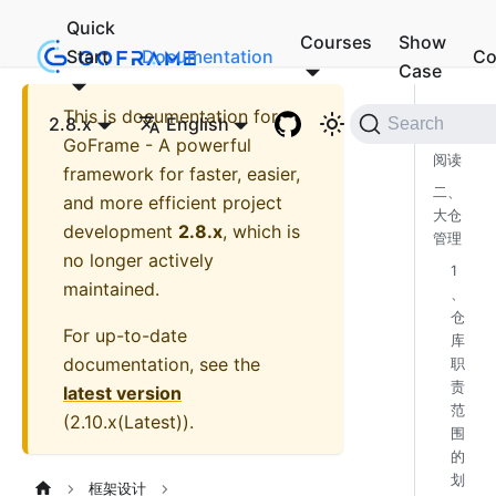
Quick
Courses
Show
Start
Documentation
Co
Case
This is documentation for
一、
2.8.x
English
Search
前置
GoFrame - A powerful
阅读
framework for faster, easier,
二、
and more efficient project
大仓
development
2.8.x
, which is
管理
no longer actively
1
maintained.
、
仓
For up-to-date
库
documentation, see the
职
责
latest version
范
(
2.10.x(Latest)
).
围
的
划
框架设计