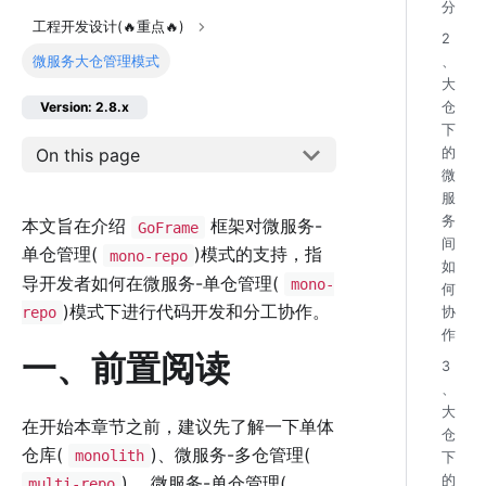
分
工程开发设计(🔥重点🔥)
2
微服务大仓管理模式
、
大
仓
Version: 2.8.x
下
On this page
的
微
服
务
本文旨在介绍
框架对微服务-
GoFrame
间
单仓管理(
)模式的支持，指
mono-repo
如
导开发者如何在微服务-单仓管理(
mono-
何
)模式下进行代码开发和分工协作。
repo
协
作
一、前置阅读
3
、
大
在开始本章节之前，建议先了解一下单体
仓
仓库(
)、微服务-多仓管理(
monolith
下
)、 微服务-单仓管理(
的
multi-repo