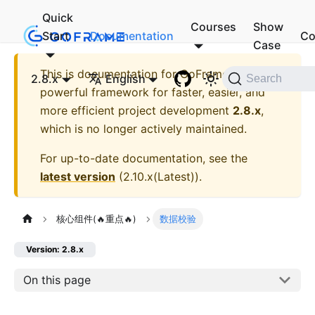
Quick
Courses
Show
Start
Documentation
Co
Case
This is documentation for
GoFrame - A
2.8.x
English
Search
powerful framework for faster, easier, and
more efficient project development
2.8.x
,
which is no longer actively maintained.
For up-to-date documentation, see the
latest version
(
2.10.x(Latest)
).
核心组件(🔥重点🔥)
数据校验
Version: 2.8.x
On this page