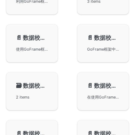
利用GoFrame框架进行数据校验，描述了gvalid.Error接口的实现及使用方法。通过不同方法获取校验错误信息，包括顺序性和非顺序性校验的影响。同时，示例演示如何获取校验错误中的第一条错误信息，为开发者提供实用指引。
3 items
📄️
数据校验-可选校验
📄️
数据校验-递归校验
使用GoFrame框架进行数据校验，尤其是针对可选校验规则的使用。当校验规则中不包含required时，可选校验规则不会强制校验空字符串或nil值。文档提供了多个实际代码示例，展示了在Go语言中通过GoFrame框架实现可选数据校验的过程和注意事项，适合开发者在项目中应用。
GoFrame框架中数据校验组件的递归校验特性。通过示例代码展示了如何对结构体、切片及映射类型的数据进行嵌套校验，实现对复杂数据结构的有效验证。特别说明了在递归校验中空对象的处理方法，以及带有默认值的空对象将被视为已传递并被校验。
🗃️
数据校验-自定义规则
📄️
数据校验-自定义错误
2 items
在使用GoFrame框架的数据校验组件时，自定义错误提示并支持i18n国际化功能。通过结合i18n组件，可以方便地设置不同语言的错误信息。文中详细说明了如何配置英文和中文的i18n文件，以及如何通过中间件进行错误提示语言的设置，帮助开发者更高效地进行国际化处理。
📄️
数据校验-方法介绍
📄️
数据校验-常见问题