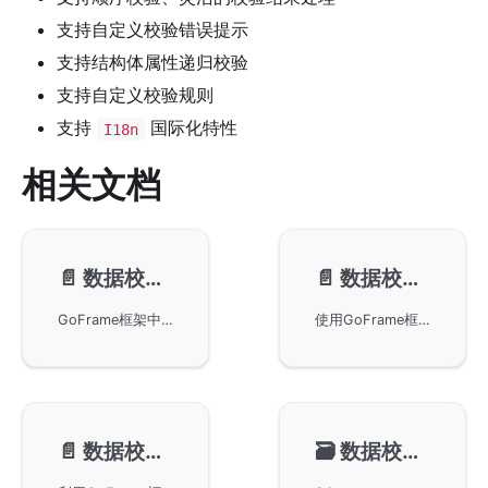
支持自定义校验错误提示
支持结构体属性递归校验
支持自定义校验规则
支持
国际化特性
I18n
相关文档
📄️
数据校验-校验规则
📄️
数据校验-校验对象
GoFrame框架中的数据校验规则及其应用。GoFrame框架内置了多种常用的校验规则，支持开发者在处理数据时进行参数校验和结构体校验。文章详细讲解了不同情况下如何使用各种校验规则，包括必需参数、日期格式、数值范围、枚举值验证等，为开发者提供了灵活的校验机制。
使用GoFrame框架中的数据校验组件进行数据校验，包括校验对象的配置管理和链式操作等内容。通过详细的示例展示了单数据校验、结构体和映射的数据校验方法，帮助开发者快速掌握数据校验的使用技巧。
📄️
数据校验-校验结果
🗃️
数据校验-参数类型