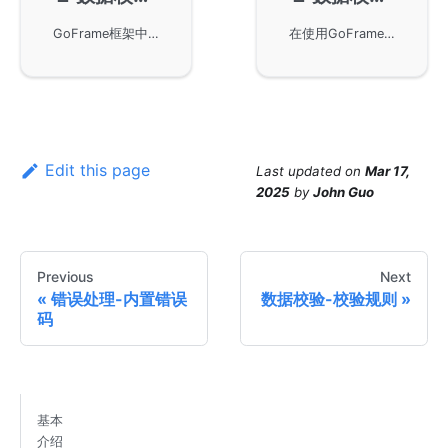
GoFrame框架中的数据校验功能，详细描述了包括New、Run、Clone、I18n、Bail、Ci等常用校验方法的使用。通过具体示例讲解如何使用这些方法进行有效的数据校验，并提供了定制化校验规则和错误提示的方法，帮助开发者更好地完成应用程序的数据校验工作。
在使用GoFrame框架进行数据校验时，Struct默认值对required规则的影响及其解决方案，包括使用指针类型绕过默认值影响、组合校验规则以及Assoc联合校验方法，以确保校验准确性。
Edit this page
Last updated
on
Mar 17,
2025
by
John Guo
Previous
Next
错误处理-内置错误
数据校验-校验规则
码
基本
介绍