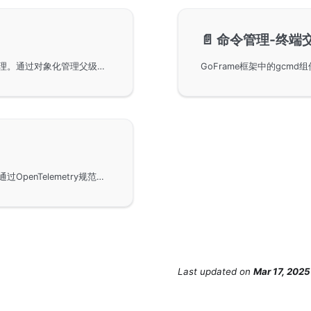
📄️
命令管理-终端
通过GoFrame框架实现命令行管理的结构化参数处理。通过对象化管理父级及子级命令，定义规范化的输入参数对象，实现命令行的自动数据转换及校验功能。通过GoFrame的框架开发工具，用户可以轻松管理多个命令行项目，支持从配置中读取数据，提升项目的开发效率和稳定性。
使用GoFrame框架的命令管理组件进行链路跟踪。通过OpenTelemetry规范，使用GoFrame可以实现跨进程的链路跟踪，特别适用于临时运行的进程。示例中展示了如何通过主进程调用子进程，并自动传递链路信息。
Last updated
on
Mar 17, 2025