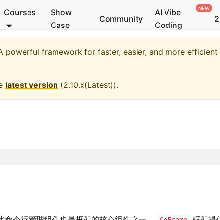
Courses
Show
AI Vibe
Community
2
Case
Coding
 powerful framework for faster, easier, and more efficien
he
latest version
(
2.10.x(Latest)
).
此命令行管理组件也是框架的核心组件之一。
框架提
GoFrame