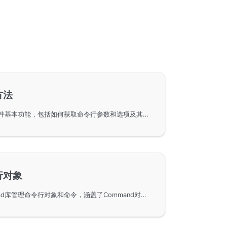
方法
GoFrame框架中的gcmd组件基本功能，包括如何获取命令行参数和选项及其常用方法。通过示例讲解如何使用Init方法自定义命令行数据，以及如何利用GetArg和GetOpt方法分别获取命令行参数和选项，详细展示了参数获取和选项获取的实现，帮助开发者快速掌握GoFrame中的命令管理功能。
行对象
使用GoFrame框架中的gcmd库管理命令行对象和命令，涵盖了Command对象的定义、回调方法的使用以及命令的层级管理。同时，提供了在GoFrame框架下启动HTTP和gRPC服务的命令行实现示例，展示了如何为命令增加子命令，并自动生成帮助信息。