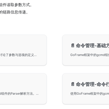
组件读取参数方式。
的链路信息传递。
📄️
命令管理-基础
GoFrame框架中的命令行参数和选项的基本概念，讨论了参数与选项的定义、区别及其在命令行中的表现方式。详细解释了选项与参数的解析规则，包括使用等号连接选项与数据的情况。并提供了gcmd组件在GoFrame中的实现细节和使用示例，以帮助用户更好地管理命令行输入。
📄️
命令管理-命令
GoFrame框架的命令行解析功能，重点讲解了gcmd组件的Parser解析方法。通过自定义选项名称和数值解析，能够高效管理和解析命令行选项。包括代码示例和详细的接口文档，帮助开发者理解和应用于实际项目中。