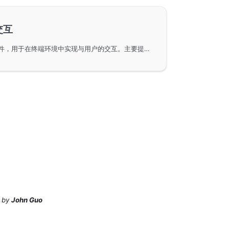
交互
GoFrame框架中的gcmd组件，用于在终端环境中实现与用户的交互。主要提供了Scan和Scanf两个核心方法，通过这些方法可以便捷地从终端读取用户输入，并在命令行界面中进行交互展示。这些实用功能适用于需要与用户数据输入交互的命令行程序开发。
by
John Guo