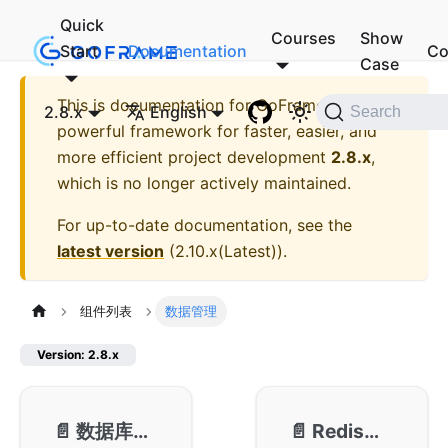
Quick
Courses
Show
Start
Documentation
Co
Case
This is documentation for
GoFrame - A
2.8.x
English
Search
powerful framework for faster, easier, and
more efficient project development
2.8.x
,
which is no longer actively maintained.
For up-to-date documentation, see the
latest version
(
2.10.x(Latest)
).
组件列表
数据管理
Version: 2.8.x
📄️
数据库ORM-gdb
📄️
Redis客户端-gredis