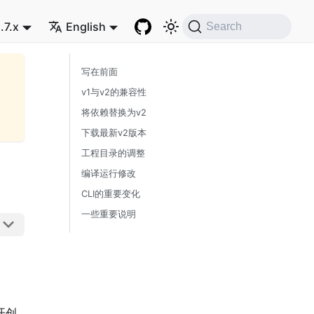
.7.x
English
Search
写在前面
v1与v2的兼容性
将依赖替换为v2
下载最新v2版本
工程目录的调整
编译运行修改
CLI的重要变化
一些重要说明
开创