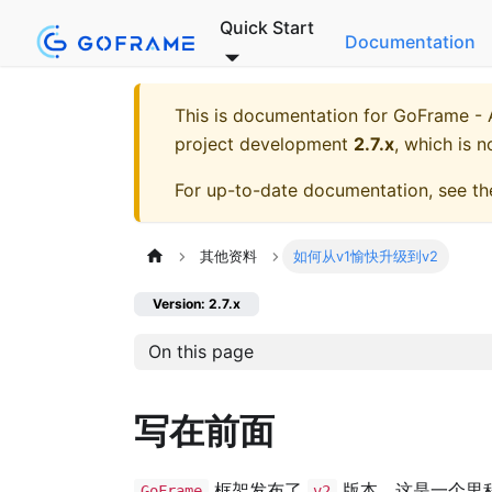
Quick Start
Documentation
This is documentation for
GoFrame - A
project development
2.7.x
, which is n
For up-to-date documentation, see t
其他资料
如何从v1愉快升级到v2
Version: 2.7.x
On this page
写在前面
框架发布了
版本，这是一个里
GoFrame
v2