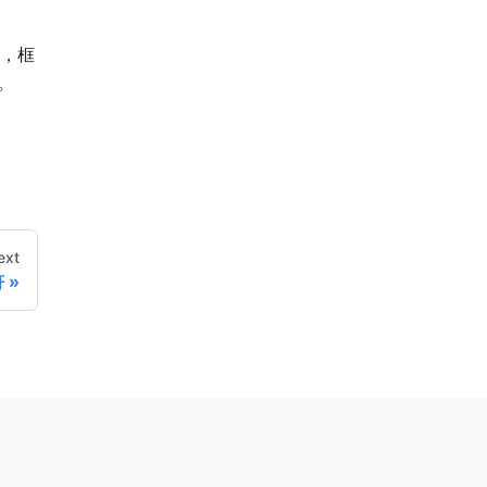
，框
。
ext
符