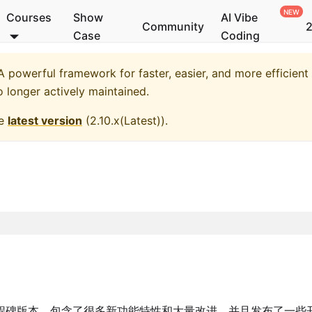
Courses
Show
AI Vibe
Community
2
Case
Coding
 powerful framework for faster, easier, and more efficient
o longer actively maintained.
he
latest version
(
2.10.x(Latest)
).
程碑版本，包含了很多新功能特性和大量改进，并且发布了一些