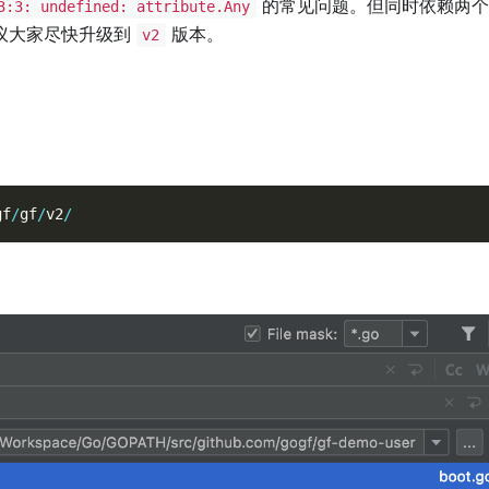
的常见问题。但同时依赖两个
3:3: undefined: attribute.Any
议大家尽快升级到
版本。
v2
gf
/
gf
/
v2
/