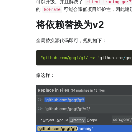
可以升级。并且解决了
client_tracing.go:7
的
可能会降低项目维护性，因此建
GoFrame
将依赖替换为v2
全局替换源代码即可，规则如下：
"github.com/gogf/gf/ => "
github
.
com
/
go
像这样：