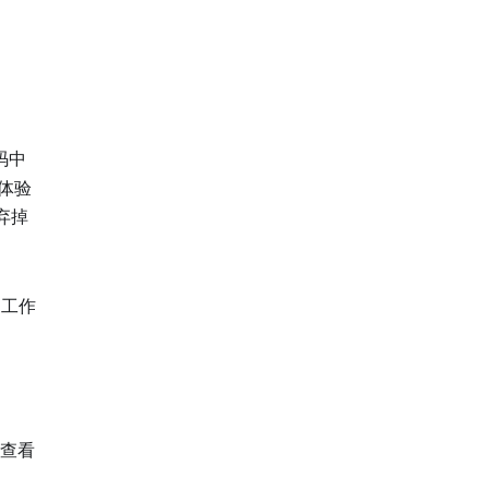
码中
体验
弃掉
工作
查看