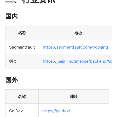
国内
名称
地址
Segmentfault
https://segmentfault.com/t/golang
掘金
https://juejin.im/timeline/backend/Go
国外
名称
地址
Go Dev
https://go.dev/