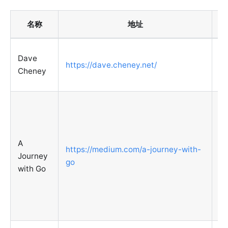
名称
地址
D
Dave
https://dave.cheney.net/
多
Cheney
入
Ev
ab
in
A
co
https://medium.com/a-journey-with-
Journey
co
go
with Go
p
av
th
co