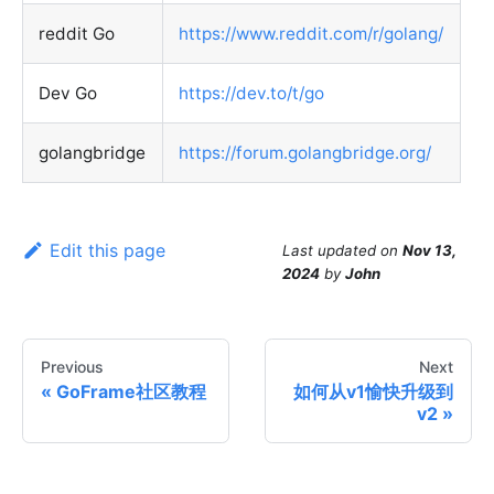
reddit Go
https://www.reddit.com/r/golang/
Dev Go
https://dev.to/t/go
golangbridge
https://forum.golangbridge.org/
Edit this page
Last updated
on
Nov 13,
2024
by
John
Previous
Next
GoFrame社区教程
如何从v1愉快升级到
v2