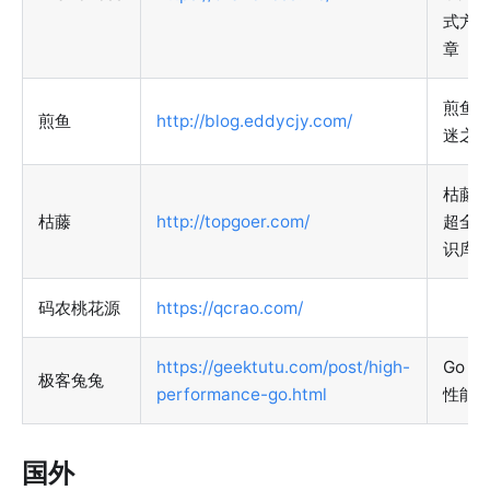
式方
章
煎鱼
煎鱼
http://blog.eddycjy.com/
迷之
枯藤
枯藤
http://topgoer.com/
超全G
识库
码农桃花源
https://qcrao.com/
https://geektutu.com/post/high-
Go 
极客兔兔
performance-go.html
性能
国外