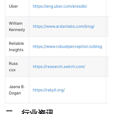
U
Uber
https://eng.uber.com/aresdb/
客
William
https://www.ardanlabs.com/blog/
Kennedy
Reliable
P
https://www.robustperception.io/blog
Insights
相
Russ
G
https://research.swtch.com/
cox
博
En
Jaana B.
https://rakyll.org/
G
Dogan
Cl
二、行业资讯