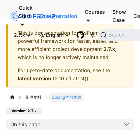
Quick
Courses
Show
Start
Documentation
Co
Case
This is documentation for
GoFrame - A
2.7.x
English
Search
powerful framework for faster, easier, and
more efficient project development
2.7.x
,
which is no longer actively maintained.
For up-to-date documentation, see the
latest version
(
2.10.x(Latest)
).
其他资料
Golang学习资源
Version: 2.7.x
On this page