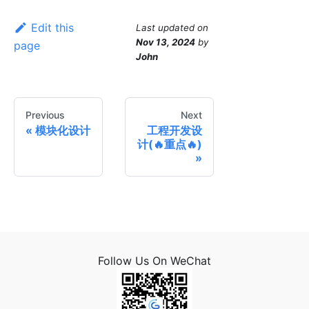
Edit this
Last updated
on
Nov 13, 2024
by
page
John
Previous
Next
模块化设计
工程开发设
计(🔥重点🔥)
Follow Us On WeChat