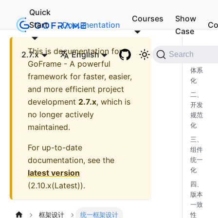
Quick
Courses
Show
Start
Documentation
Co
Case
This is documentation for
一、
2.7.x
English
Search
技术
GoFrame - A powerful
体系
framework for faster, easier,
化
and more efficient project
二、
development
2.7.x
, which is
开发
no longer actively
规范
化
maintained.
三、
For up-to-date
组件
documentation, see the
统一
化
latest version
(
2.10.x(Latest)
).
四、
版本
一致
性
框架设计
统一框架设计