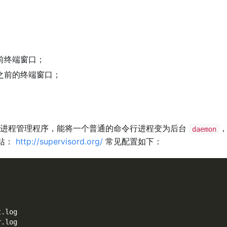
前终端窗口；
之前的终端窗口；
进程管理程序，能将一个普通的命令行进程变为后台
daemon
站：
http://supervisord.org/
常见配置如下：
t.log
r.log