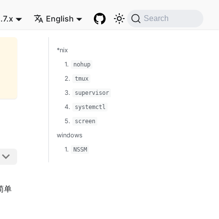
.7.x
English
Search
*nix
1.
nohup
2.
tmux
3.
supervisor
4.
systemctl
5.
screen
windows
1.
NSSM
简单