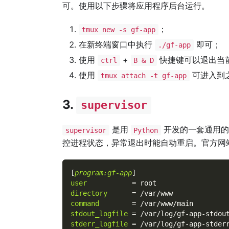
可。使用以下步骤将应用程序后台运行。
；
tmux new -s gf-app
在新终端窗口中执行
即可；
./gf-app
使用
+
快捷键可以退出当
ctrl
B & D
使用
可进入到
tmux attach -t gf-app
3.
supervisor
是用
开发的一套通用的
supervisor
Python
控进程状态，异常退出时能自动重启。官方网
[
program:gf-app
]
user
=
root
directory
=
/var/www
command
=
/var/www/main
stdout_logfile
=
/var/log/gf-app-stdou
stderr_logfile
=
/var/log/gf-app-stder