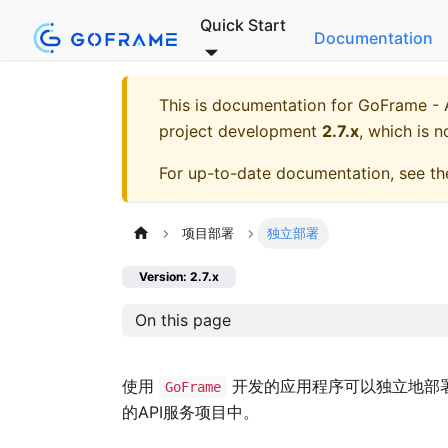
Quick Start
Documentation
This is documentation for
GoFrame - A
project development
2.7.x
, which is n
For up-to-date documentation, see t
项目部署
独立部署
Version: 2.7.x
On this page
使用
开发的应用程序可以独立地部
GoFrame
的API服务项目中。