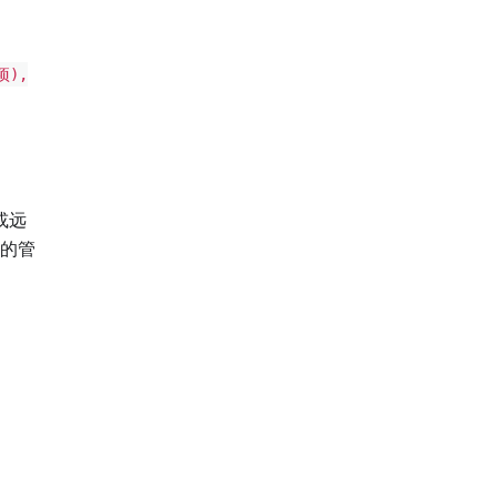
项),
或远
的管