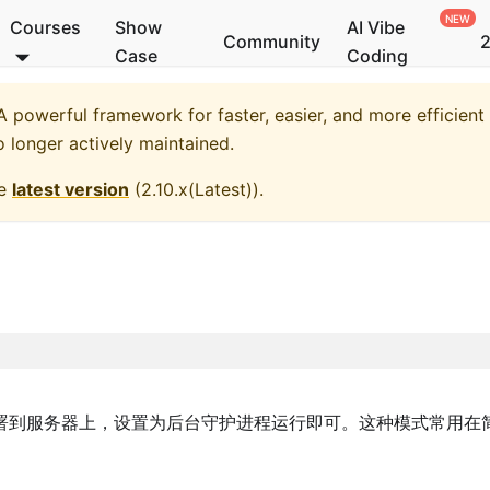
Courses
Show
AI Vibe
Community
2
Case
Coding
 powerful framework for faster, easier, and more efficient
o longer actively maintained.
he
latest version
(
2.10.x(Latest)
).
署到服务器上，设置为后台守护进程运行即可。这种模式常用在