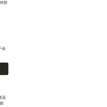
何部
不会
使远
即