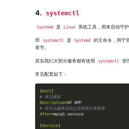
4.
systemctl
是
系统工具，用来启动守护
Systemd
Linux
而
是
的主命令，用于
systemctl
Systemd
章节。
其实我们大部分服务都有使用
管
systemctl
常见配置如下：
[
Unit
]
# 单元描述
Description
=
GF APP
# 在什么服务启动之后再执行本程序
After
=
mysql.service
[
Service
]