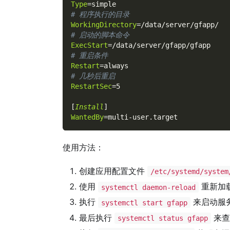
Type
=
simple
# 程序执行的目录
WorkingDirectory
=
/data/server/gfapp/
# 启动的脚本命令
ExecStart
=
/data/server/gfapp/gfapp
# 重启条件
Restart
=
always
# 几秒后重启
RestartSec
=
5
[
Install
]
WantedBy
=
multi-user.target
使用方法：
创建应用配置文件
/etc/systemd/system
使用
重新加载
systemctl daemon-reload
执行
来启动服务
systemctl start gfapp
最后执行
来查
systemctl status gfapp