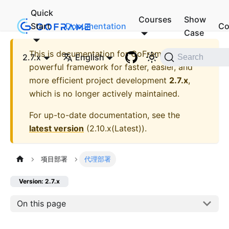
Quick
Courses
Show
Start
Documentation
Co
Case
This is documentation for
GoFrame - A
2.7.x
English
Search
powerful framework for faster, easier, and
more efficient project development
2.7.x
,
which is no longer actively maintained.
For up-to-date documentation, see the
latest version
(
2.10.x(Latest)
).
项目部署
代理部署
Version: 2.7.x
On this page