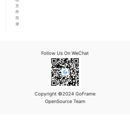
文
件
目
录
Follow Us On WeChat
Copyright ©2024 GoFrame
OpenSource Team