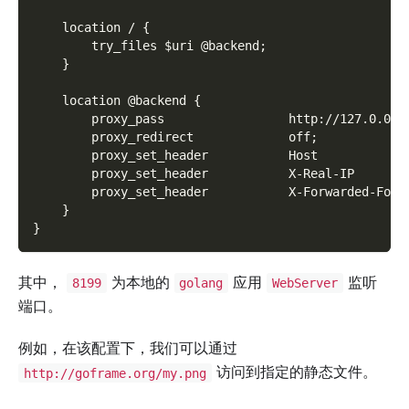
    location / {
        try_files $uri @backend;
    }
    location @backend {
        proxy_pass                 http://127.0.0.1
        proxy_redirect             off;
        proxy_set_header           Host            
        proxy_set_header           X-Real-IP       
        proxy_set_header           X-Forwarded-For 
    }
}
其中，
为本地的
应用
监听
8199
golang
WebServer
端口。
例如，在该配置下，我们可以通过
访问到指定的静态文件。
http://goframe.org/my.png