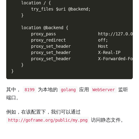
    location / {
        try_files $uri @backend;
    }
    location @backend {
        proxy_pass                 http://127.0.0.1
        proxy_redirect             off;
        proxy_set_header           Host            
        proxy_set_header           X-Real-IP       
        proxy_set_header           X-Forwarded-For 
    }
}
其中，
为本地的
应用
监听
8199
golang
WebServer
端口。
例如，在该配置下，我们可以通过
访问静态文件。
http://goframe.org/public/my.png