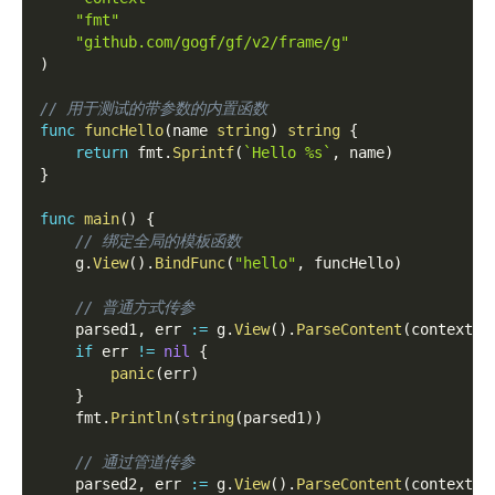
"fmt"
"github.com/gogf/gf/v2/frame/g"
)
// 用于测试的带参数的内置函数
func
funcHello
(
name 
string
)
string
{
return
 fmt
.
Sprintf
(
`Hello %s`
,
 name
)
}
func
main
(
)
{
// 绑定全局的模板函数
    g
.
View
(
)
.
BindFunc
(
"hello"
,
 funcHello
)
// 普通方式传参
    parsed1
,
 err 
:=
 g
.
View
(
)
.
ParseContent
(
context
.
T
if
 err 
!=
nil
{
panic
(
err
)
}
    fmt
.
Println
(
string
(
parsed1
)
)
// 通过管道传参
    parsed2
,
 err 
:=
 g
.
View
(
)
.
ParseContent
(
context
.
T