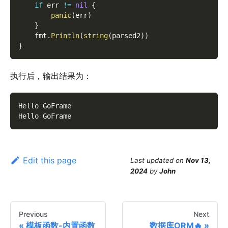
if
 err 
!=
nil
{
panic
(
err
)
}
    fmt
.
Println
(
string
(
parsed2
)
)
}
执行后，输出结果为：
Hello GoFrame
Hello GoFrame
Edit this page
Last updated
on
Nov 13,
2024
by
John
Previous
Next
模板函数-内置函数
数据库ORM🔥