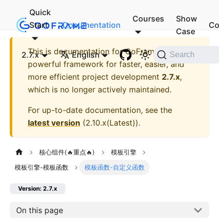
Quick
Courses
Show
Start
Documentation
Co
Case
This is documentation for
GoFrame - A
2.7.x
English
Search
powerful framework for faster, easier, and
more efficient project development
2.7.x
,
which is no longer actively maintained.
For up-to-date documentation, see the
latest version
(
2.10.x(Latest)
).
核心组件(🔥重点🔥)
模板引擎
模板引擎-模板函数
模板函数-自定义函数
Version: 2.7.x
On this page