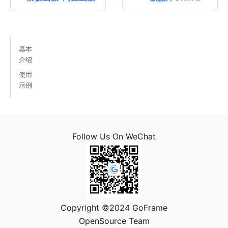
基本
介绍
使用
示例
Follow Us On WeChat
Copyright ©2024 GoFrame
OpenSource Team