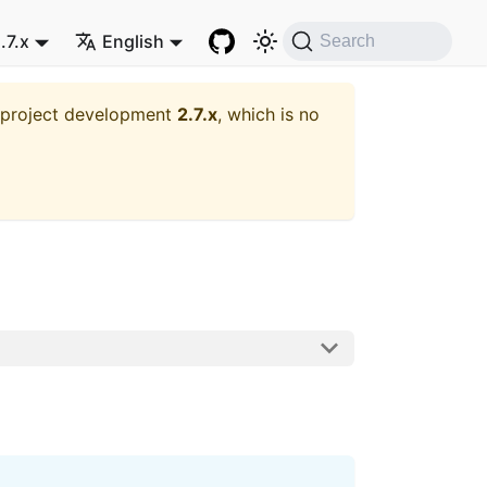
.7.x
English
Search
t project development
2.7.x
, which is no