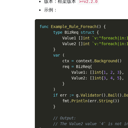
版本：框架版本
>=v2.2.0
示例：
func
Example_Rule_Foreach
(
)
{
type
 BizReq 
struct
{
          Value1 
[
]
int
`v:"foreach|in:
          Value2 
[
]
int
`v:"foreach|in:
}
var
(
          ctx 
=
 context
.
Background
(
)
          req 
=
 BizReq
{
              Value1
:
[
]
int
{
1
,
2
,
3
}
,
              Value2
:
[
]
int
{
3
,
4
,
5
}
,
}
)
if
 err 
:=
 g
.
Validator
(
)
.
Bail
(
)
.
D
          fmt
.
Println
(
err
.
String
(
)
)
}
// Output:
// The Value2 value `4` is not i