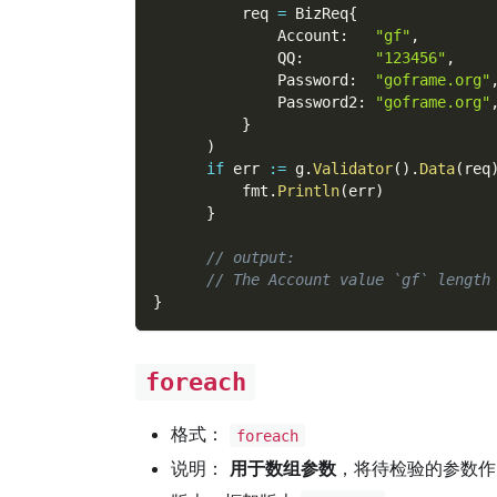
          req 
=
 BizReq
{
              Account
:
"gf"
,
              QQ
:
"123456"
,
              Password
:
"goframe.org"
              Password2
:
"goframe.org"
}
)
if
 err 
:=
 g
.
Validator
(
)
.
Data
(
req
          fmt
.
Println
(
err
)
}
// output:
// The Account value `gf` length
}
foreach
格式：
foreach
说明：
用于数组参数
，将待检验的参数作