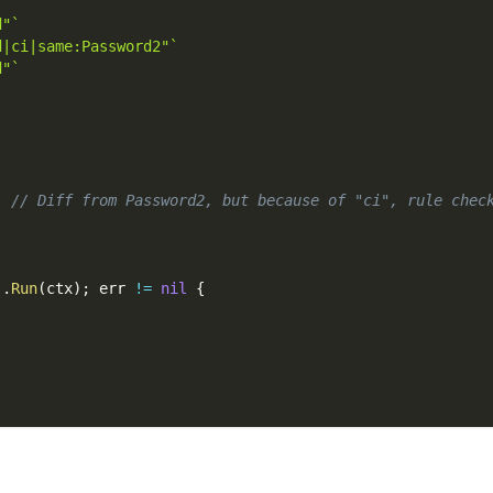
d"`
d|ci|same:Password2"`
d"`
,
// Diff from Password2, but because of "ci", rule chec
,
)
.
Run
(
ctx
)
;
 err 
!=
nil
{