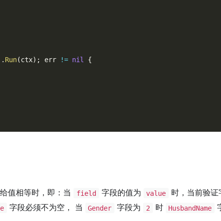
)
.
Run
(
ctx
)
;
 err 
!=
nil
{
所给值相等时，即：当
字段的值为
时，当前验证
field
value
字段必须不为空， 当
字段为
时
e
Gender
2
HusbandName