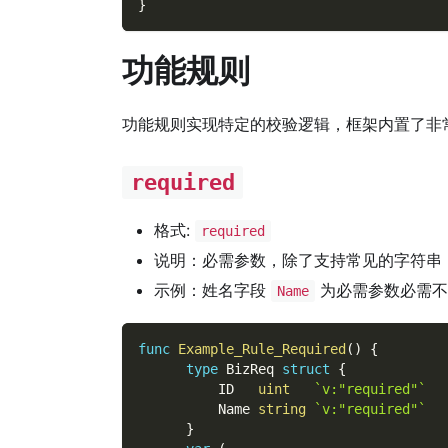
}
功能规则
功能规则实现特定的校验逻辑，框架内置了非
required
格式:
required
说明：必需参数，除了支持常见的字符串
示例：姓名字段
为必需参数必需不
Name
func
Example_Rule_Required
(
)
{
type
 BizReq 
struct
{
          ID   
uint
`v:"required"`
          Name 
string
`v:"required"`
}