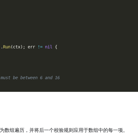
,
,
)
.
Run
(
ctx
)
;
 err 
!=
nil
{
 must be between 6 and 16
为数组遍历，并将后一个校验规则应用于数组中的每一项。