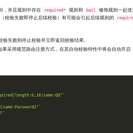
则，并且规则中存在
规则和
修饰规则一起使
required*
bail
（校验失败即停止后续校验）有可能会引起后续规则的
requir
校验失败则停止校验并立即返回校验结果。
如果采用规范路由注册方式，在其自动校验特性中将会自动开启
quired|length:6,16|same:QQ"`
d|same:Password2"`
d"`