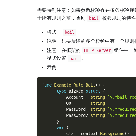
需要特别注意：如果参数校验存在多条校验规
于所有规则之前，否则
校验规则的特性
bail
格式：
bail
说明：只要后续的多个校验中有一个规则
注意：在框架的
组件中，
HTTP Server
显式设置
。
bail
示例：
func
Example_Rule_Bail
(
)
{
type
 BizReq 
struct
{
          Account   
string
`v:"bail|re
          QQ        
string
          Password  
string
`v:"require
          Password2 
string
`v:"require
}
var
(
          ctx 
=
 context
.
Background
(
)