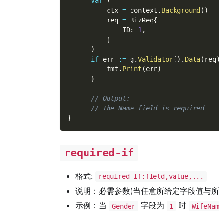
var
(
          ctx 
=
 context
.
Background
(
)
          req 
=
 BizReq
{
              ID
:
1
,
}
)
if
 err 
:=
 g
.
Validator
(
)
.
Data
(
req
          fmt
.
Print
(
err
)
}
// Output:
// The Name field is required
}
required-if
格式:
required-if:field,value,...
说明：必需参数(当任意所给定字段值与
示例：当
字段为
时
Gender
1
WifeNam