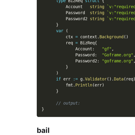
type
 BizReq 
struct
{
          Account   
string
`v:"require
          Password  
string
`v:"require
          Password2 
string
`v:"require
}
var
(
          ctx 
=
 context
.
Background
(
)
          req 
=
 BizReq
{
              Account
:
"gf"
,
              Password
:
"Goframe.org"
              Password2
:
"goframe.org"
}
)
if
 err 
:=
 g
.
Validator
(
)
.
Data
(
req
          fmt
.
Println
(
err
)
}
// output:
}
bail