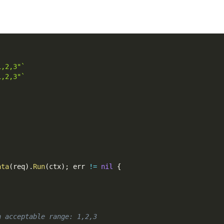
1,2,3"`
1,2,3"`
ata
(
req
)
.
Run
(
ctx
)
;
 err 
!=
nil
{
n acceptable range: 1,2,3