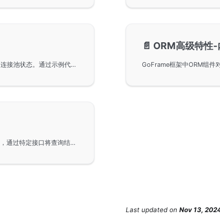
📄️
ORM高级特性
使用GoFrame框架的DB.Stats方法获取ORM对象的连接池状态。通过示例代码，开发者可以了解如何配置数据库连接，并通过GoFrame获取连接池的详细状态信息。同时，介绍了连接池状态输出的具体字段及其意义。
在GoFrame框架中使用ORM的自定义类型转换特性，通过特定接口将查询结果转换为所需类型，无论是直接类型还是struct属性。此功能增强了GoFrame框架的灵活性，提供高效解决方案，助力开发者实现更高级的数据库交互。
Last updated
on
Nov 13, 202