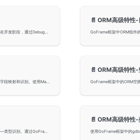
📄️
ORM高级特性
在GoFrame框架中使用ORM高级特性的调试模式。在开发阶段，通过Debug配置文件配置项或SetDebug配置方式，可以开启调试模式，使数据库SQL操作语句以DEBUG级别输出到终端或日志文件中，便于开发者进行问题排查和性能优化。
📄️
ORM高级特性
通过GoFrame框架的ORM高级特性，可实现自动化字段映射和识别。使用Map或Struct类型参数时，可自动匹配数据表字段名称，大幅减少开发者在数据字段与业务属性间人工匹配的工作量。此外，通过设计接口并在内存中缓存字段信息，提升数据操作效率。本文还展示了如何通过实际示例实现用户和医生信息的高效查询。
📄️
ORM高级特性
在使用GoFrame框架进行ORM查询时的高级特性——类型识别。通过GoFrame框架，查询结果中的字段值会自动识别并映射为对应的Go语言变量类型，例如int类型或string类型。这一功能对于将查询结果编码并通过JSON等方式直接返回给客户端非常实用，并有助于提升开发效率。