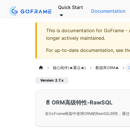
Quick Start
Documentation
This is documentation for
GoFrame - A
longer actively maintained.
For up-to-date documentation, see t
核心组件(🔥重点🔥)
数据库ORM🔥
Version: 2.7.x
📄️
ORM高级特性-RawSQL