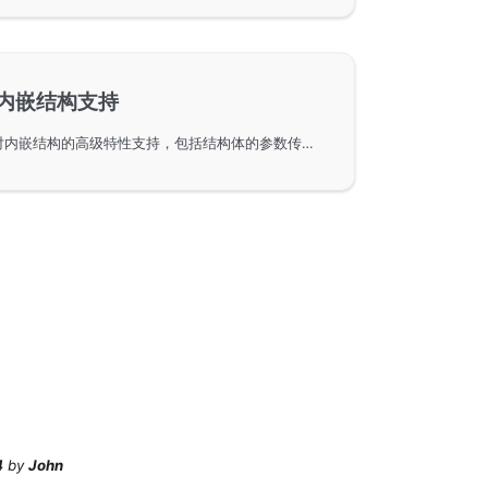
-内嵌结构支持
GoFrame框架中ORM组件对内嵌结构的高级特性支持，包括结构体的参数传递和结果处理。通过示例讲解了如何在实践中应用这些功能，支持多层级的struct嵌套，提高开发效率。
4
by
John