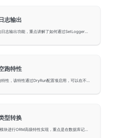
-日志输出
GoFrame框架中ORM组件的日志输出功能，重点讲解了如何通过SetLogger和GetLogger方法设置日志，以及如何在配置文件中启用日志输出功能。文中示例展示了SQL语句的调试过程，包括日志级别、执行耗时、SQL语句等详细信息，帮助用户更好地理解和调试应用程序中的数据库操作。
-空跑特性
GoFrame框架中的ORM空跑特性，该特性通过DryRun配置项启用，可以在不开启实际写入、更新、删除操作的情况下调试SQL语句。本文提供了详细的配置示例以及如何利用命令行参数和环境变量全局修改该特性的使用方法，帮助开发者在开发过程中验证SQL执行的正确性。
-类型转换
使用GoFrame框架中的gdb模块进行ORM高级特性实现，重点是在数据库记录结果的数据类型转换功能。gdb模块灵活支持多种数据类型的转换，并通过示例展示了如何在Go代码中实现对数据库表中商品信息的获取和处理。