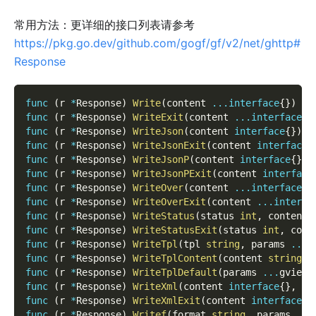
常用方法：更详细的接口列表请参考
https://pkg.go.dev/github.com/gogf/gf/v2/net/ghttp#
Response
func
(
r 
*
Response
)
Write
(
content 
...
interface
{
}
)
func
(
r 
*
Response
)
WriteExit
(
content 
...
interface
{
}
func
(
r 
*
Response
)
WriteJson
(
content 
interface
{
}
)
e
func
(
r 
*
Response
)
WriteJsonExit
(
content 
interface
{
func
(
r 
*
Response
)
WriteJsonP
(
content 
interface
{
}
)
func
(
r 
*
Response
)
WriteJsonPExit
(
content 
interface
func
(
r 
*
Response
)
WriteOver
(
content 
...
interface
{
}
func
(
r 
*
Response
)
WriteOverExit
(
content 
...
interfa
func
(
r 
*
Response
)
WriteStatus
(
status 
int
,
 content 
func
(
r 
*
Response
)
WriteStatusExit
(
status 
int
,
 cont
func
(
r 
*
Response
)
WriteTpl
(
tpl 
string
,
 params 
...
g
func
(
r 
*
Response
)
WriteTplContent
(
content 
string
,
 
func
(
r 
*
Response
)
WriteTplDefault
(
params 
...
gview
.
func
(
r 
*
Response
)
WriteXml
(
content 
interface
{
}
,
 ro
func
(
r 
*
Response
)
WriteXmlExit
(
content 
interface
{
}
func
(
r 
*
Response
)
Writef
(
format 
string
,
 params 
...