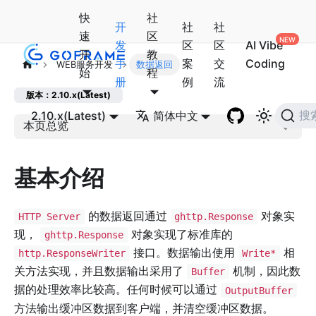
快
社
开
社
社
速
区
发
区
区
AI Vibe
开
教
手
案
交
Coding
WEB服务开发
数据返回
始
程
册
例
流
版本：2.10.x(Latest)
2.10.x(Latest)
简体中文
搜
本页总览
基本介绍
的数据返回通过
对象实
HTTP Server
ghttp.Response
现，
对象实现了标准库的
ghttp.Response
接口。数据输出使用
相
http.ResponseWriter
Write*
关方法实现，并且数据输出采用了
机制，因此数
Buffer
据的处理效率比较高。任何时候可以通过
OutputBuffer
方法输出缓冲区数据到客户端，并清空缓冲区数据。