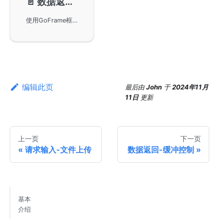
📄️
数据返回-Stream返回
使用GoFrame框架实现HTTP流式数据返回，适用于框架版本小于v2.4及以上的版本。通过简化的代码实现高效的流式数据传输，适用于需要长连接和持续数据更新的场景，并提供注意事项和相关资料的参考。
编辑此页
最后
由
John
于
2024年11月
11日
更新
上一页
下一页
请求输入-文件上传
数据返回-缓冲控制
基本
介绍