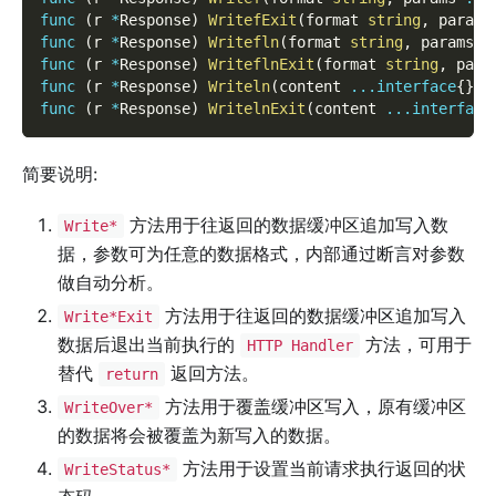
func
(
r 
*
Response
)
WritefExit
(
format 
string
,
 params
func
(
r 
*
Response
)
Writefln
(
format 
string
,
 params 
.
func
(
r 
*
Response
)
WriteflnExit
(
format 
string
,
 para
func
(
r 
*
Response
)
Writeln
(
content 
...
interface
{
}
)
func
(
r 
*
Response
)
WritelnExit
(
content 
...
interface
简要说明:
方法用于往返回的数据缓冲区追加写入数
Write*
据，参数可为任意的数据格式，内部通过断言对参数
做自动分析。
方法用于往返回的数据缓冲区追加写入
Write*Exit
数据后退出当前执行的
方法，可用于
HTTP Handler
替代
返回方法。
return
方法用于覆盖缓冲区写入，原有缓冲区
WriteOver*
的数据将会被覆盖为新写入的数据。
方法用于设置当前请求执行返回的状
WriteStatus*