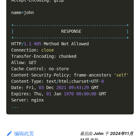
Accept
-
Encoding
:
 gzip
name
=
john
+
--
--
--
--
--
--
--
--
--
--
--
--
--
--
--
--
--
--
--
--
--
--
-
+
|
                   RESPONSE                  
|
+
--
--
--
--
--
--
--
--
--
--
--
--
--
--
--
--
--
--
--
--
--
--
-
+
HTTP
/
1.1
405
 Method Not Allowed
Connection
:
close
Transfer
-
Encoding
:
 chunked
Allow
:
 GET
Cache
-
Control
:
 no
-
store
Content
-
Security
-
Policy
:
 frame
-
ancestors 
'self'
Content
-
Type
:
 text
/
html
;
charset
=
UTF
-
8
Date
:
 Fri
,
03
 Dec 
2021
09
:
43
:
29
 GMT
Expires
:
 Thu
,
01
 Jan 
1970
00
:
00
:
00
 GMT
Server
:
 nginx
...
编辑此页
最后
由
John
于
2024年11月