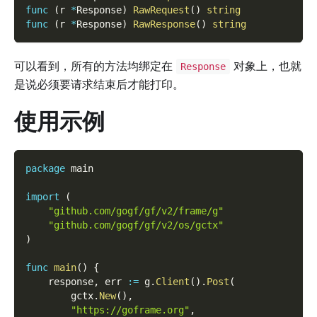
func
(
r 
*
Response
)
RawRequest
(
)
string
func
(
r 
*
Response
)
RawResponse
(
)
string
可以看到，所有的方法均绑定在
对象上，也就
Response
是说必须要请求结束后才能打印。
使用示例
package
 main
import
(
"github.com/gogf/gf/v2/frame/g"
"github.com/gogf/gf/v2/os/gctx"
)
func
main
(
)
{
    response
,
 err 
:=
 g
.
Client
(
)
.
Post
(
        gctx
.
New
(
)
,
"https://goframe.org"
,