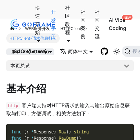
快
社
开
社
社
速
区
发
区
区
AI Vibe
开
教
手
案
交
Coding
WEB服务开发
HTTPClient
始
程
册
例
流
HTTPClient-请求信息打印
2.10.x(Latest)
简体中文
搜
版本：2.10.x(Latest)
本页总览
基本介绍
客户端支持对HTTP请求的输入与输出原始信息获
http
取与打印，方便调试，相关方法如下：
func
(
r 
*
Response
)
Raw
(
)
string
func
(
r 
*
Response
)
RawDump
(
)