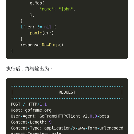
        g
.
Map
{
"name"
:
"john"
,
}
,
)
if
 err 
!=
nil
{
panic
(
err
)
}
    response
.
RawDump
(
)
}
执行后，终端输出为：
+
--
--
--
--
--
--
--
--
--
--
--
--
--
--
--
--
--
--
--
--
--
--
-
+
|
                   REQUEST                   
|
+
--
--
--
--
--
--
--
--
--
--
--
--
--
--
--
--
--
--
--
--
--
--
-
+
POST 
/
 HTTP
/
1.1
Host
:
 goframe
.
org
User
-
Agent
:
 GoFrameHTTPClient v2
.
0.0
-
beta
Content
-
Length
:
9
Content
-
Type
:
 application
/
x
-
www
-
form
-
urlencoded