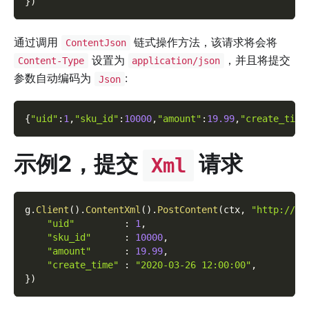
}
)
通过调用
链式操作方法，该请求将会将
ContentJson
设置为
，并且将提交
Content-Type
application/json
参数自动编码为
:
Json
{
"uid"
:
1
,
"sku_id"
:
10000
,
"amount"
:
19.99
,
"create_time
示例2，提交
请求
Xml
g
.
Client
(
)
.
ContentXml
(
)
.
PostContent
(
ctx
,
"http://or
"uid"
:
1
,
"sku_id"
:
10000
,
"amount"
:
19.99
,
"create_time"
:
"2020-03-26 12:00:00"
,
}
)