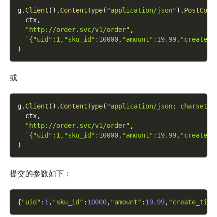
g
.
Client
(
)
.
ContentType
(
"application/json"
)
.
PostCont
  ctx
,
"http://order.svc/v1/order"
,
`{"uid":1,"sku_id":10000,"amount":19.99,"create_t
)
或
g
.
Client
(
)
.
ContentType
(
"application/json; charset=u
  ctx
,
"http://order.svc/v1/order"
,
`{"uid":1,"sku_id":10000,"amount":19.99,"create_t
)
提交的参数如下：
{
"uid"
:
1
,
"sku_id"
:
10000
,
"amount"
:
19.99
,
"create_time