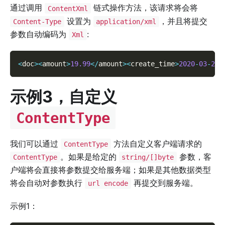
通过调用
链式操作方法，该请求将会将
ContentXml
设置为
，并且将提交
Content-Type
application/xml
参数自动编码为
:
Xml
<
doc
>
<
amount
>
19.99
<
/
amount
>
<
create_time
>
2020
-
03
-
26
示例3，自定义
ContentType
我们可以通过
方法自定义客户端请求的
ContentType
。如果是给定的
参数，客
ContentType
string/[]byte
户端将会直接将参数提交给服务端；如果是其他数据类型
将会自动对参数执行
再提交到服务端。
url encode
示例1：