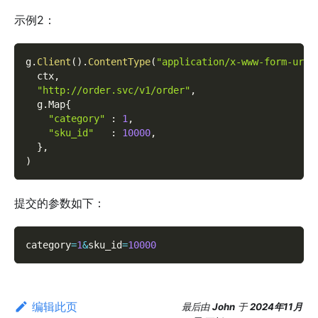
示例2：
g
.
Client
(
)
.
ContentType
(
"application/x-www-form-urle
  ctx
,
"http://order.svc/v1/order"
,
  g
.
Map
{
"category"
:
1
,
"sku_id"
:
10000
,
}
,
)
提交的参数如下：
category
=
1
&
sku_id
=
10000
编辑此页
最后
由
John
于
2024年11月