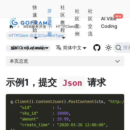
快
社
开
社
社
速
区
发
区
区
AI Vibe
开
教
手
案
交
Coding
WEB服务开发
HTTPClient
始
程
册
例
流
HTTPClient-自定义ContentType
2.10.x(Latest)
简体中文
搜
版本：2.10.x(Latest)
本页总览
示例1，提交
请求
Json
g
.
Client
(
)
.
ContentJson
(
)
.
PostContent
(
ctx
,
"http://o
"uid"
:
1
,
"sku_id"
:
10000
,
"amount"
:
19.99
,
"create_time"
:
"2020-03-26 12:00:00"
,