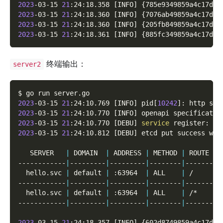
2023
-03-15 
21
:24:18.358 
[
INFO
]
{
785e9349859a4c17d3d
2023
-03-15 
21
:24:18.360 
[
INFO
]
{
7076ab49859a4c17d5d
2023
-03-15 
21
:24:18.360 
[
INFO
]
{
205fb849859a4c17d7d
2023
-03-15 
21
:24:18.361 
[
INFO
]
{
885fc349859a4c17d9d
终端输出：
server2
$ go run server.go
2023
-03-15 
21
:24:10.769 
[
INFO
]
 pid
[
10242
]
: http ser
2023
-03-15 
21
:24:10.770 
[
INFO
]
 openapi specificatio
2023
-03-15 
21
:24:10.770 
[
DEBU
]
service
 register: 
&
{
2023
-03-15 
21
:24:10.812 
[
DEBU
]
 etcd put success wit
   SERVER   
|
 DOMAIN  
|
 ADDRESS 
|
 METHOD 
|
 ROUTE 
|
 
------------
|
---------
|
---------
|
--------
|
-------
|
-
  hello.svc 
|
 default 
|
 :63964  
|
 ALL    
|
 /     
|
 
------------
|
---------
|
---------
|
--------
|
-------
|
-
  hello.svc 
|
 default 
|
 :63964  
|
 ALL    
|
 /*    
|
 
------------
|
---------
|
---------
|
--------
|
-------
|
-
2023
-03-15 
21
:24:18.357 
[
INFO
]
{
602d8749859a4c17d2d