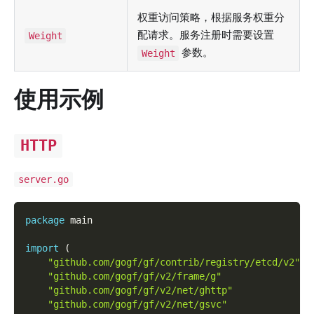
权重访问策略，根据服务权重分
配请求。服务注册时需要设置
Weight
参数。
Weight
使用示例
HTTP
server.go
package
 main
import
(
"github.com/gogf/gf/contrib/registry/etcd/v2"
"github.com/gogf/gf/v2/frame/g"
"github.com/gogf/gf/v2/net/ghttp"
"github.com/gogf/gf/v2/net/gsvc"