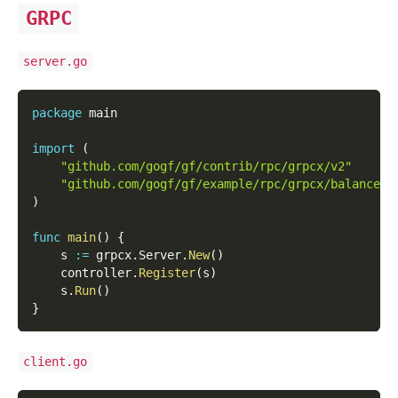
GRPC
server.go
package
 main
import
(
"github.com/gogf/gf/contrib/rpc/grpcx/v2"
"github.com/gogf/gf/example/rpc/grpcx/balancer/
)
func
main
(
)
{
    s 
:=
 grpcx
.
Server
.
New
(
)
    controller
.
Register
(
s
)
    s
.
Run
(
)
}
client.go