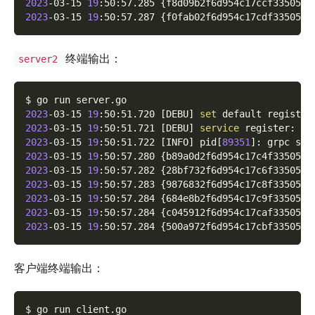
2023
-03-15 
19
:50:57.285 
{
f8d09b2f6d954c17ccf33505df
2023
-03-15 
19
:50:57.287 
{
f0fab02f6d954c17cdf3350543
终端输出：
server2
$ go run server.go
2023
-03-15 
19
:50:51.720 
[
DEBU
]
set
 default registry
2023
-03-15 
19
:50:51.721 
[
DEBU
]
service
 register: 
&
{
2023
-03-15 
19
:50:51.722 
[
INFO
]
 pid
[
89351
]
: grpc ser
2023
-03-15 
19
:50:57.280 
{
b89a0d2f6d954c17c4f33505a0
2023
-03-15 
19
:50:57.282 
{
28bf732f6d954c17c6f33505ad
2023
-03-15 
19
:50:57.283 
{
9876832f6d954c17c8f3350580
2023
-03-15 
19
:50:57.284 
{
684e8b2f6d954c17c9f33505d5
2023
-03-15 
19
:50:57.284 
{
c045912f6d954c17caf3350599
2023
-03-15 
19
:50:57.284 
{
500a972f6d954c17cbf3350525
客户端终端输出：
$ go run client.go