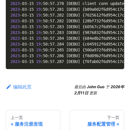
2023
-03-15 
19
:50:57.278 
[
DEBU
]
 client conn updated 
2023
-03-15 
19
:50:57.281 
[
DEBU
]
{
b89a0d2f6d954c17c4f
2023
-03-15 
19
:50:57.282 
[
DEBU
]
{
7025612f6d954c17c5f
2023
-03-15 
19
:50:57.282 
[
DEBU
]
{
28bf732f6d954c17c6f
2023
-03-15 
19
:50:57.283 
[
DEBU
]
{
60567c2f6d954c17c7f
2023
-03-15 
19
:50:57.283 
[
DEBU
]
{
9876832f6d954c17c8f
2023
-03-15 
19
:50:57.284 
[
DEBU
]
{
684e8b2f6d954c17c9f
2023
-03-15 
19
:50:57.284 
[
DEBU
]
{
c045912f6d954c17caf
2023
-03-15 
19
:50:57.285 
[
DEBU
]
{
500a972f6d954c17cbf
2023
-03-15 
19
:50:57.286 
[
DEBU
]
{
f8d09b2f6d954c17ccf
2023
-03-15 
19
:50:57.287 
[
DEBU
]
{
f0fab02f6d954c17cdf
编辑此页
最后
由
John Guo
于
2026年
2月11日
更新
上一页
下一页
服务注册发现
服务配置管理