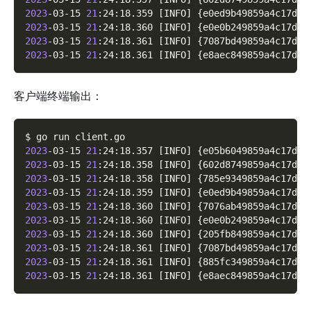
2023
-03-15 
21
:24:18.359 
[
INFO
]
{
e0ed9b49859a4c17d4d
2023
-03-15 
21
:24:18.360 
[
INFO
]
{
e0e0b249859a4c17d6d
2023
-03-15 
21
:24:18.361 
[
INFO
]
{
7087bd49859a4c17d8d
2023
-03-15 
21
:24:18.361 
[
INFO
]
{
e8aec849859a4c17dad
客户端终端输出：
$ go run client.go
2023
-03-15 
21
:24:18.357 
[
INFO
]
{
e05b6049859a4c17d1d
2023
-03-15 
21
:24:18.358 
[
INFO
]
{
602d8749859a4c17d2d
2023
-03-15 
21
:24:18.358 
[
INFO
]
{
785e9349859a4c17d3d
2023
-03-15 
21
:24:18.359 
[
INFO
]
{
e0ed9b49859a4c17d4d
2023
-03-15 
21
:24:18.360 
[
INFO
]
{
7076ab49859a4c17d5d
2023
-03-15 
21
:24:18.360 
[
INFO
]
{
e0e0b249859a4c17d6d
2023
-03-15 
21
:24:18.360 
[
INFO
]
{
205fb849859a4c17d7d
2023
-03-15 
21
:24:18.361 
[
INFO
]
{
7087bd49859a4c17d8d
2023
-03-15 
21
:24:18.361 
[
INFO
]
{
885fc349859a4c17d9d
2023
-03-15 
21
:24:18.361 
[
INFO
]
{
e8aec849859a4c17dad