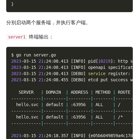
}
分别启动两个服务端，并执行客户端。
终端输出：
server1
$ go run server.go
2023
-03-15 
21
:24:08.413 
[
INFO
]
 pid
[
10219
]
: http ser
2023
-03-15 
21
:24:08.413 
[
INFO
]
 openapi specificatio
2023
-03-15 
21
:24:08.413 
[
DEBU
]
service
 register: 
&
{
2023
-03-15 
21
:24:08.455 
[
DEBU
]
 etcd put success wit
   SERVER   
|
 DOMAIN  
|
 ADDRESS 
|
 METHOD 
|
 ROUTE 
|
 
------------
|
---------
|
---------
|
--------
|
-------
|
-
  hello.svc 
|
 default 
|
 :63956  
|
 ALL    
|
 /     
|
 
------------
|
---------
|
---------
|
--------
|
-------
|
-
  hello.svc 
|
 default 
|
 :63956  
|
 ALL    
|
 /*    
|
 
------------
|
---------
|
---------
|
--------
|
-------
|
-
2023
-03-15 
21
:24:18.357 
[
INFO
]
{
e05b6049859a4c17d1d