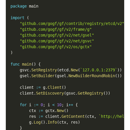
package
 main
import
(
"github.com/gogf/gf/contrib/registry/etcd/v2"
"github.com/gogf/gf/v2/frame/g"
"github.com/gogf/gf/v2/net/gsel"
"github.com/gogf/gf/v2/net/gsvc"
"github.com/gogf/gf/v2/os/gctx"
)
func
main
(
)
{
    gsvc
.
SetRegistry
(
etcd
.
New
(
`127.0.0.1:2379`
)
)
    gsel
.
SetBuilder
(
gsel
.
NewBuilderRoundRobin
(
)
)
    client 
:=
 g
.
Client
(
)
	client
.
SetDiscovery
(
gsvc
.
GetRegistry
(
)
)
for
 i 
:=
0
;
 i 
<
10
;
 i
++
{
        ctx 
:=
 gctx
.
New
(
)
        res 
:=
 client
.
GetContent
(
ctx
,
`http://hello
        g
.
Log
(
)
.
Info
(
ctx
,
 res
)
}