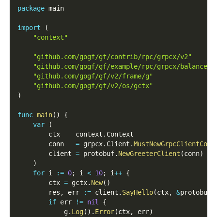
package
 main
import
(
"context"
"github.com/gogf/gf/contrib/rpc/grpcx/v2"
"github.com/gogf/gf/example/rpc/grpcx/balancer/
"github.com/gogf/gf/v2/frame/g"
"github.com/gogf/gf/v2/os/gctx"
)
func
main
(
)
{
var
(
        ctx    context
.
Context
        conn   
=
 grpcx
.
Client
.
MustNewGrpcClientConn
        client 
=
 protobuf
.
NewGreeterClient
(
conn
)
)
for
 i 
:=
0
;
 i 
<
10
;
 i
++
{
        ctx 
=
 gctx
.
New
(
)
        res
,
 err 
:=
 client
.
SayHello
(
ctx
,
&
protobuf
.
if
 err 
!=
nil
{
            g
.
Log
(
)
.
Error
(
ctx
,
 err
)