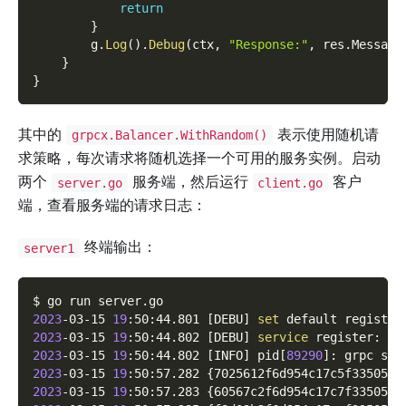
return
}
        g
.
Log
(
)
.
Debug
(
ctx
,
"Response:"
,
 res
.
Message
}
}
其中的
表示使用随机请
grpcx.Balancer.WithRandom()
求策略，每次请求将随机选择一个可用的服务实例。启动
两个
服务端，然后运行
客户
server.go
client.go
端，查看服务端的请求日志：
终端输出：
server1
$ go run server.go
2023
-03-15 
19
:50:44.801 
[
DEBU
]
set
 default registry
2023
-03-15 
19
:50:44.802 
[
DEBU
]
service
 register: 
&
{
2023
-03-15 
19
:50:44.802 
[
INFO
]
 pid
[
89290
]
: grpc ser
2023
-03-15 
19
:50:57.282 
{
7025612f6d954c17c5f335051b
2023
-03-15 
19
:50:57.283 
{
60567c2f6d954c17c7f335052c