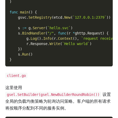
)
func
main
(
)
{
    gsvc
.
SetRegistry
(
etcd
.
New
(
`127.0.0.1:2379`
)
)
    s 
:=
 g
.
Server
(
`hello.svc`
)
    s
.
BindHandler
(
"/"
,
func
(
r 
*
ghttp
.
Request
)
{
        g
.
Log
(
)
.
Info
(
r
.
Context
(
)
,
`request received
        r
.
Response
.
Write
(
`Hello world`
)
}
)
    s
.
Run
(
)
}
client.go
这里使用
设置
gsel.SetBuilder(gsel.NewBuilderRoundRobin())
全局的负载均衡策略为轮询访问策略。客户端的所有请求
将按顺序分配到不同的服务实例。