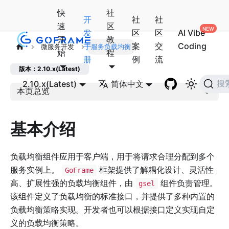
快
社
开
社
社
速
区
发
区
区
AI Vibe
开
教
手
案
交
Coding
微服务开发
服务负载均衡
始
程
册
例
流
版本：2.10.x(Latest)
2.10.x(Latest)
简体中文
搜
本页总览
基本介绍
负载均衡组件应用于客户端，用于将请求合理分配到多个
服务实例上。
框架提供了解耦化设计、灵活性
GoFrame
高、扩展性强的负载均衡组件，由
组件负责管理。
gsel
该组件定义了负载均衡的标准接口，并提供了多种内置的
负载均衡策略实现。开发者也可以根据接口定义实现自定
义的负载均衡策略。