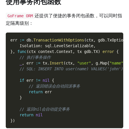
使用事务闭包函数
还提供了便捷的事务闭包函数，可以同时指
GoFrame ORM
定隔离级别：
err 
:=
 db
.
TransactionWithOptions
(
ctx
,
 gdb
.
TxOptions
    Isolation
:
 sql
.
LevelSerializable
,
}
,
func
(
ctx context
.
Context
,
 tx gdb
.
TX
)
error
{
// 执行事务操作
_
,
 err 
:=
 tx
.
Insert
(
ctx
,
"user"
,
 g
.
Map
{
"name"
:
// SQL: INSERT INTO user(name) VALUES('john')
if
 err 
!=
nil
{
// 返回错误会自动回滚事务
return
 err 
}
// 返回nil会自动提交事务
return
nil
}
)