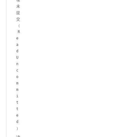
未
提
交
（
R
e
a
d
U
n
c
o
m
m
i
t
t
e
d
）