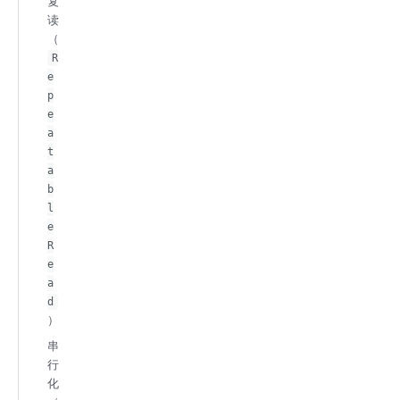
复
读
（
R
e
p
e
a
t
a
b
l
e
R
e
a
d
）
串
行
化