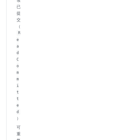
读
已
提
交
（
R
e
a
d
C
o
m
m
i
t
t
e
d
）
可
重