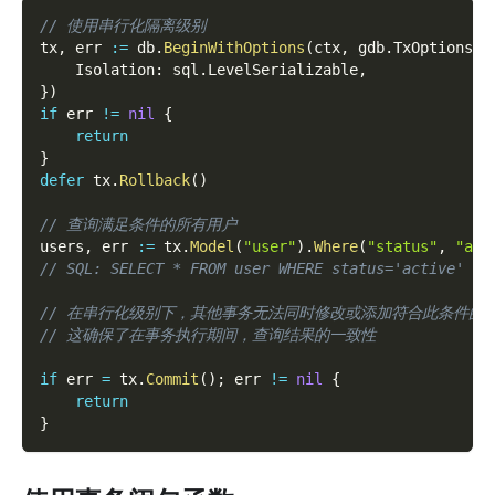
// 使用串行化隔离级别
tx
,
 err 
:=
 db
.
BeginWithOptions
(
ctx
,
 gdb
.
TxOptions
{
    Isolation
:
 sql
.
LevelSerializable
,
}
)
if
 err 
!=
nil
{
return
}
defer
 tx
.
Rollback
(
)
// 查询满足条件的所有用户
users
,
 err 
:=
 tx
.
Model
(
"user"
)
.
Where
(
"status"
,
"act
// SQL: SELECT * FROM user WHERE status='active'
// 在串行化级别下，其他事务无法同时修改或添加符合此条件的
// 这确保了在事务执行期间，查询结果的一致性
if
 err 
=
 tx
.
Commit
(
)
;
 err 
!=
nil
{
return
}