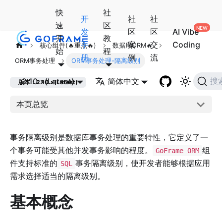
快
社
开
社
社
速
区
发
区
区
AI Vibe
开
教
手
案
交
Coding
核心组件(🔥重点🔥)
数据库ORM🔥
始
程
册
例
流
ORM事务处理
ORM事务处理-隔离级别
2.10.x(Latest)
简体中文
搜
版本：2.10.x(Latest)
本页总览
事务隔离级别是数据库事务处理的重要特性，它定义了一
个事务可能受其他并发事务影响的程度。
组
GoFrame ORM
件支持标准的
事务隔离级别，使开发者能够根据应用
SQL
需求选择适当的隔离级别。
基本概念