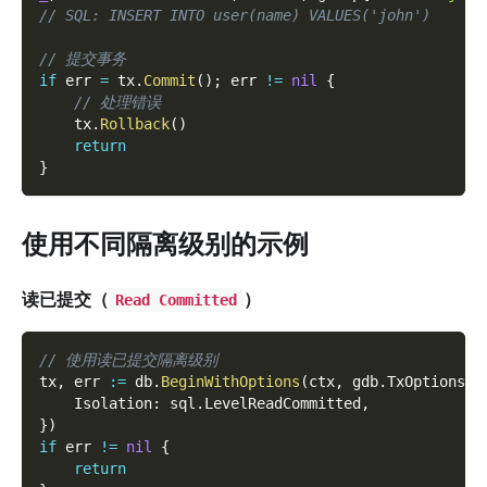
// SQL: INSERT INTO user(name) VALUES('john')
// 提交事务
if
 err 
=
 tx
.
Commit
(
)
;
 err 
!=
nil
{
// 处理错误
    tx
.
Rollback
(
)
return
}
使用不同隔离级别的示例
读已提交（
）
Read Committed
// 使用读已提交隔离级别
tx
,
 err 
:=
 db
.
BeginWithOptions
(
ctx
,
 gdb
.
TxOptions
{
    Isolation
:
 sql
.
LevelReadCommitted
,
}
)
if
 err 
!=
nil
{
return