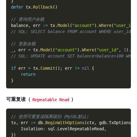
}
defer
 tx
.
Rollback
(
)
// 查询用户余额
balance
,
 err 
:=
 tx
.
Model
(
"account"
)
.
Where
(
"user_id"
// SQL: SELECT balance FROM account WHERE user_id=1
// 更新余额
_
,
 err 
=
 tx
.
Model
(
"account"
)
.
Where
(
"user_id"
,
1
)
.
Up
// SQL: UPDATE account SET balance=balance+100 WHER
if
 err 
=
 tx
.
Commit
(
)
;
 err 
!=
nil
{
return
}
可重复读（
）
Repeatable Read
// 使用可重复读隔离级别（MySQL默认）
tx
,
 err 
:=
 db
.
BeginWithOptions
(
ctx
,
 gdb
.
TxOptions
{
    Isolation
:
 sql
.
LevelRepeatableRead
,
}
)