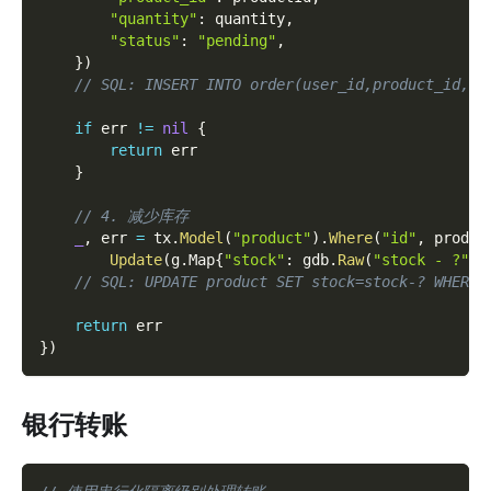
"quantity"
:
 quantity
,
"status"
:
"pending"
,
}
)
// SQL: INSERT INTO order(user_id,product_id,qu
if
 err 
!=
nil
{
return
 err
}
// 4. 减少库存
_
,
 err 
=
 tx
.
Model
(
"product"
)
.
Where
(
"id"
,
 produc
Update
(
g
.
Map
{
"stock"
:
 gdb
.
Raw
(
"stock - ?"
,
 
// SQL: UPDATE product SET stock=stock-? WHERE 
return
 err
}
)
银行转账