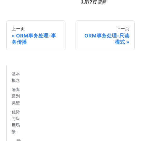
3月17日
更新
上一页
下一页
ORM事务处理-事
ORM事务处理-只读
务传播
模式
基本
概念
隔离
级别
类型
优势
与应
用场
景
读