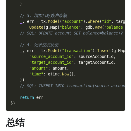
}
// 3. 增加目标账户余额
_
,
 err 
=
 tx
.
Model
(
"account"
)
.
Where
(
"id"
,
 target
Update
(
g
.
Map
{
"balance"
:
 gdb
.
Raw
(
"balance + 
// SQL: UPDATE account SET balance=balance+? WH
// 4. 记录交易历史
_
,
 err 
=
 tx
.
Model
(
"transaction"
)
.
Insert
(
g
.
Map
{
"source_account_id"
:
 sourceAccountId
,
"target_account_id"
:
 targetAccountId
,
"amount"
:
 amount
,
"time"
:
 gtime
.
Now
(
)
,
}
)
// SQL: INSERT INTO transaction(source_account_
return
 err
}
)
总结