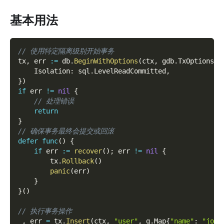
基本用法
// 使用特定隔离级别开始事务
tx
,
 err 
:=
 db
.
BeginWithOptions
(
ctx
,
 gdb
.
TxOptions
{
    Isolation
:
 sql
.
LevelReadCommitted
,
}
)
if
 err 
!=
nil
{
// 处理错误
return
}
// 确保事务最终会提交或回滚
defer
func
(
)
{
if
 err 
:=
recover
(
)
;
 err 
!=
nil
{
        tx
.
Rollback
(
)
panic
(
err
)
}
}
(
)
// 执行事务操作
_
,
 err 
=
 tx
.
Insert
(
ctx
,
"user"
,
 g
.
Map
{
"name"
:
"john