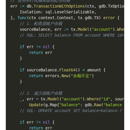
// 使用串行化隔离级别处理转账
err 
:=
 db
.
TransactionWithOptions
(
ctx
,
 gdb
.
TxOptions
    Isolation
:
 sql
.
LevelSerializable
,
}
,
func
(
ctx context
.
Context
,
 tx gdb
.
TX
)
error
{
// 1. 检查源账户余额
    sourceBalance
,
 err 
:=
 tx
.
Model
(
"account"
)
.
Where
// SQL: SELECT balance FROM account WHERE id=?
if
 err 
!=
nil
{
return
 err
}
if
 sourceBalance
.
Float64
(
)
<
 amount 
{
return
 errors
.
New
(
"余额不足"
)
}
// 2. 减少源账户余额
_
,
 err 
=
 tx
.
Model
(
"account"
)
.
Where
(
"id"
,
 source
Update
(
g
.
Map
{
"balance"
:
 gdb
.
Raw
(
"balance - 
// SQL: UPDATE account SET balance=balance-? WH
if
 err 
!=
nil
{
return
 err