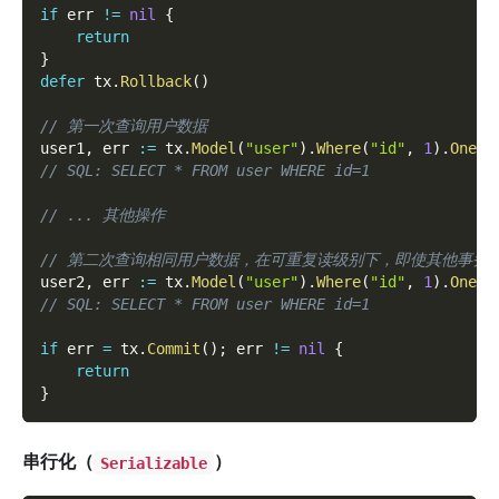
if
 err 
!=
nil
{
return
}
defer
 tx
.
Rollback
(
)
// 第一次查询用户数据
user1
,
 err 
:=
 tx
.
Model
(
"user"
)
.
Where
(
"id"
,
1
)
.
One
(
)
// SQL: SELECT * FROM user WHERE id=1
// ... 其他操作
// 第二次查询相同用户数据，在可重复读级别下，即使其他事务
user2
,
 err 
:=
 tx
.
Model
(
"user"
)
.
Where
(
"id"
,
1
)
.
One
(
)
// SQL: SELECT * FROM user WHERE id=1
if
 err 
=
 tx
.
Commit
(
)
;
 err 
!=
nil
{
return
}
串行化（
）
Serializable