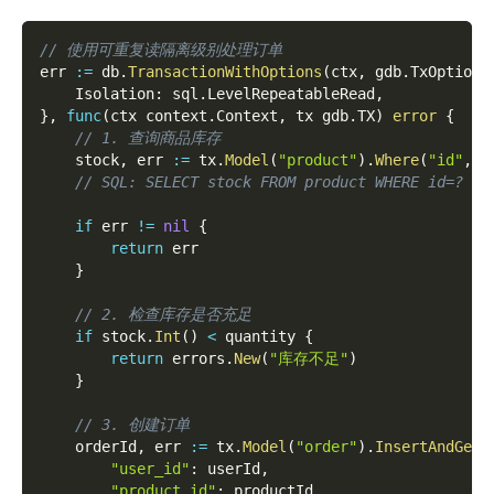
// 使用可重复读隔离级别处理订单
err 
:=
 db
.
TransactionWithOptions
(
ctx
,
 gdb
.
TxOptions
    Isolation
:
 sql
.
LevelRepeatableRead
,
}
,
func
(
ctx context
.
Context
,
 tx gdb
.
TX
)
error
{
// 1. 查询商品库存
    stock
,
 err 
:=
 tx
.
Model
(
"product"
)
.
Where
(
"id"
,
 p
// SQL: SELECT stock FROM product WHERE id=?
if
 err 
!=
nil
{
return
 err
}
// 2. 检查库存是否充足
if
 stock
.
Int
(
)
<
 quantity 
{
return
 errors
.
New
(
"库存不足"
)
}
// 3. 创建订单
    orderId
,
 err 
:=
 tx
.
Model
(
"order"
)
.
InsertAndGetI
"user_id"
:
 userId
,
"product_id"
:
 productId
,