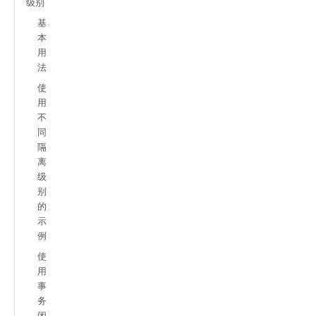
级别
基
本
用
法
使
用
不
同
隔
离
级
别
的
示
例
使
用
事
务
闭