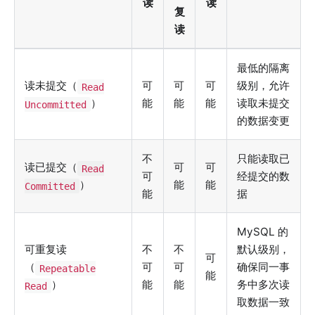
读
读
复
读
最低的隔离
读未提交（
可
可
可
级别，允许
Read
）
能
能
能
读取未提交
Uncommitted
的数据变更
不
只能读取已
读已提交（
可
可
Read
可
经提交的数
）
能
能
Committed
能
据
MySQL 的
可重复读
不
不
默认级别，
可
（
可
可
确保同一事
Repeatable
能
）
能
能
务中多次读
Read
取数据一致