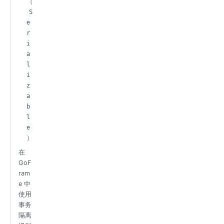
（
S
e
r
i
a
l
i
z
a
b
l
e
）
在
GoF
ram
e 中
使用
事务
隔离