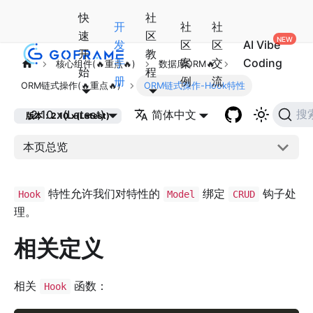
快
社
开
社
社
速
区
发
区
区
AI Vibe
开
教
手
案
交
Coding
核心组件(🔥重点🔥)
数据库ORM🔥
始
程
册
例
流
ORM链式操作(🔥重点🔥)
ORM链式操作-Hook特性
2.10.x(Latest)
简体中文
搜
版本：2.10.x(Latest)
本页总览
特性允许我们对特性的
绑定
钩子处
Hook
Model
CRUD
理。
相关定义
相关
函数：
Hook