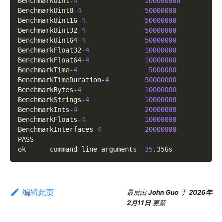
BenchmarkUint
-
4
100000000
BenchmarkUint8
-
4
50000000
BenchmarkUint16
-
4
50000000
BenchmarkUint32
-
4
50000000
BenchmarkUint64
-
4
50000000
BenchmarkFloat32
-
4
10000000
BenchmarkFloat64
-
4
10000000
BenchmarkTime
-
4
5000000
BenchmarkTimeDuration
-
4
50000000
BenchmarkBytes
-
4
10000000
BenchmarkStrings
-
4
10000000
BenchmarkInts
-
4
20000000
BenchmarkFloats
-
4
10000000
BenchmarkInterfaces
-
4
20000000
PASS
ok      command
-
line
-
arguments  
35
.
356s
编辑此页
最后
由
John Guo
于
2026年
2月11日
更新