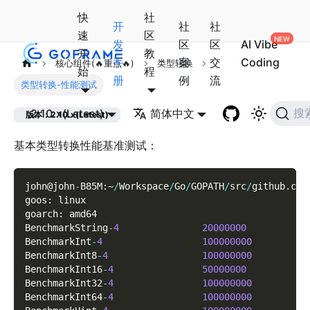
快
社
开
社
社
速
区
发
区
区
AI Vibe
开
教
手
案
交
Coding
核心组件(🔥重点🔥)
类型转换
始
程
册
例
流
类型转换-性能测试
2.10.x(Latest)
简体中文
搜
版本：2.10.x(Latest)
基本类型转换性能基准测试：
john@john
-
B85M
:
~
/
Workspace
/
Go
/
GOPATH
/
src
/
github
.
com
goos
:
 linux
goarch
:
 amd64
BenchmarkString
-
4
20000000
BenchmarkInt
-
4
100000000
BenchmarkInt8
-
4
100000000
BenchmarkInt16
-
4
50000000
BenchmarkInt32
-
4
100000000
BenchmarkInt64
-
4
100000000