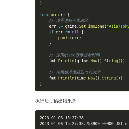
)
func
main
(
)
{
// 设置进程全局时区
    err 
:=
 gtime
.
SetTimeZone
(
"Asia/Tok
if
 err 
!=
nil
{
panic
(
err
)
}
// 使用gtime获取当前时间
    fmt
.
Println
(
gtime
.
Now
(
)
.
String
(
)
)
// 使用标准库获取当前时间
    fmt
.
Println
(
time
.
Now
(
)
.
String
(
)
)
}
执行后，输出结果为：
2023-01-06 15:27:38
2023-01-06 15:27:38.753909 +0900 JST m