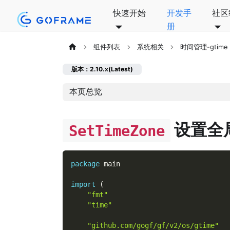
快速开始
开发手
社区
册
组件列表
系统相关
时间管理-gtime
版本：2.10.x(Latest)
本页总览
设置全
SetTimeZone
package
 main
import
(
"fmt"
"time"
"github.com/gogf/gf/v2/os/gtime"