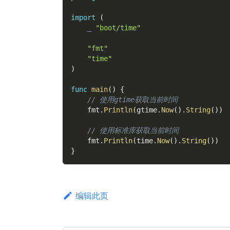
import
(
_
"boot/time"
"fmt"
"time"
)
func
main
(
)
{
// 使用gtime获取当前时间
    fmt
.
Println
(
gtime
.
Now
(
)
.
String
(
)
)
// 使用标准库获取当前时间
    fmt
.
Println
(
time
.
Now
(
)
.
String
(
)
)
}
编辑此页