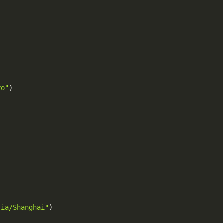
yo"
)
sia/Shanghai"
)