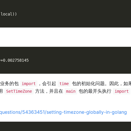
(
local
)
)
=+0.002758145
多业务的包
，会引起
包的初始化问题。因此，如
import
time
用
方法，并且在
包的最开头执行
SetTimeZone
main
import
questions/54363451/setting-timezone-globally-in-golang