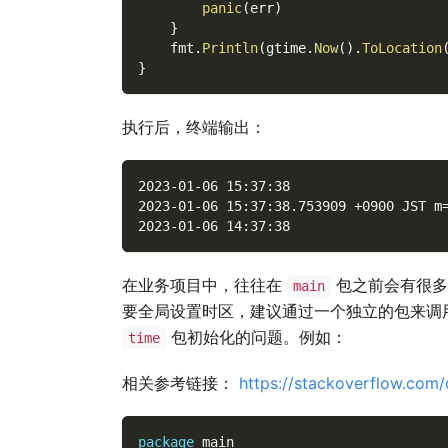
panic
(
err
)
}
    fmt
.
Println
(
gtime
.
Now
(
)
.
ToLocation
}
执行后，终端输出：
2023-01-06 15:37:38
2023-01-06 15:37:38.753909 +0900 JST m
2023-01-06 14:37:38
在业务项目中，往往在
包之前会有很
main
要全局设置时区，建议通过一个独立的包来调
包初始化的问题。例如：
time
相关参考链接：
https://stackoverflow.com/
package
 main