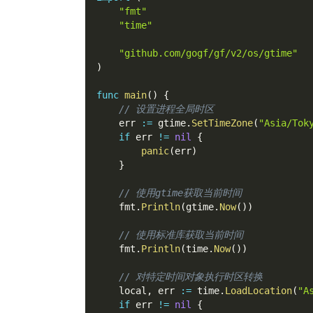
"fmt"
"time"
"github.com/gogf/gf/v2/os/gtime"
)
func
main
(
)
{
// 设置进程全局时区
    err 
:=
 gtime
.
SetTimeZone
(
"Asia/Tok
if
 err 
!=
nil
{
panic
(
err
)
}
// 使用gtime获取当前时间
    fmt
.
Println
(
gtime
.
Now
(
)
)
// 使用标准库获取当前时间
    fmt
.
Println
(
time
.
Now
(
)
)
// 对特定时间对象执行时区转换
    local
,
 err 
:=
 time
.
LoadLocation
(
"A
if
 err 
!=
nil
{