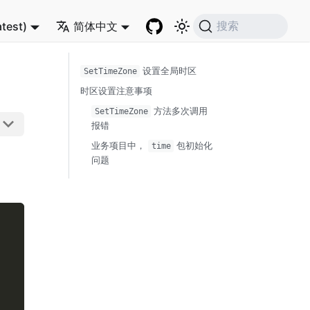
atest)
简体中文
搜索
设置全局时区
SetTimeZone
时区设置注意事项
方法多次调用
SetTimeZone
报错
业务项目中，
包初始化
time
问题