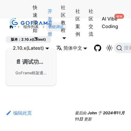
快
社
开
社
社
速
区
发
区
区
AI Vibe
开
教
手
案
交
Coding
组件列表
功能调试
始
程
册
例
流
版本：2.10.x(Latest)
2.10.x(Latest)
简体中文
搜
📄️
调试功能-gdebug
GoFrame框架通过gdebug组件提供了丰富的调试功能，适用于开发环境中堆栈和调用链的分析。虽然调试方法与性能效率相关性不强，但可以帮助开发者更好地了解代码执行路径和调用信息。
编辑此页
最后
由
John
于
2024年11月
11日
更新