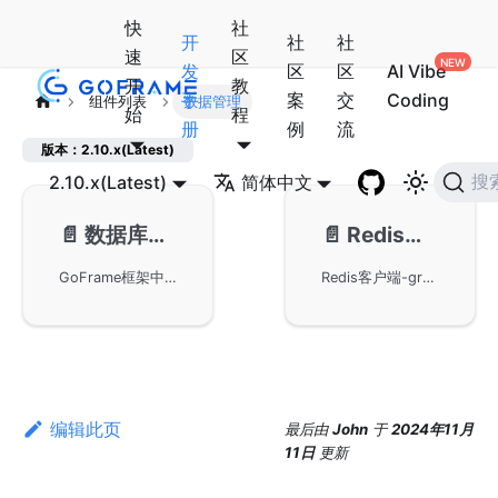
快
社
开
社
社
速
区
发
区
区
AI Vibe
开
教
手
案
交
Coding
组件列表
数据管理
始
程
册
例
流
版本：2.10.x(Latest)
2.10.x(Latest)
简体中文
搜
📄️
数据库ORM-gdb
📄️
Redis客户端-gredis
GoFrame框架中的gdb模块，该模块是实现数据库ORM功能的核心组件，负责高效的数据操作与管理。在GoFrame框架中，gdb扮演着至关重要的角色，有助于简化数据库的交互和管理。
Redis客户端-gredis模块旨在通过GoFrame框架提供高效的数据库缓存操作，用户可以探索如何在GoFrame框架下优化Redis相关应用，实现高性能的Redis功能。
编辑此页
最后
由
John
于
2024年11月
11日
更新