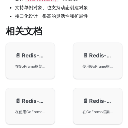
支持单例对象、也支持动态创建对象
接口化设计，很高的灵活性和扩展性
相关文档
📄️
Redis-配置管理
📄️
Redis-使用示例
在GoFrame框架中使用gredis组件进行Redis的配置管理。我们推荐通过配置文件来管理Redis配置，支持单实例和集群化配置。此外，还详细说明了各种配置项的使用方法，并提供了相关的代码示例供参考。
使用GoFrame框架在Redis中执行基本操作的示例，包括Set/Get、SetEx、HSet/HGetAll和HMSet/HMGet操作。这些代码示例展示了如何通过GoFrame框架的Redis模块进行数据存储和检索，适用于初学者学习如何在GoFrame框架环境中实现Redis功能。本示例同时提醒用户在Redis版本4.0.0及以上中HMSET已弃用，应使用HSET。
📄️
Redis-命令交互
📄️
Redis-高级特性
在使用GoFrame框架构建的应用中，通过Redis命令交互以及自动化的方式来序列化和反序列化数据。首先，我们讲解了Do方法的强大扩展性，它允许任何Redis命令的执行。随后我们展示了如何使用map和struct来存取数据，并利用json序列化简化编程。通过GoFrame框架与Redis的结合，开发者可以更加高效地进行数据管理。
在GoFrame框架中使用Redis的Conn对象进行长链接操作，如订阅发布等功能。通过使用连接池获取连接对象进行操作，同时注意连接对象超时问题以及使用后的关闭操作。示例代码展示了通过Conn实现订阅发布模式，程序将在终端打印从Redis Server获取的数据。