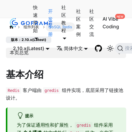
快
社
开
社
社
速
区
发
区
区
AI Vibe
开
教
手
案
交
Coding
组件列表
NoSQL Redis
始
程
册
例
流
版本：2.10.x(Latest)
2.10.x(Latest)
简体中文
搜
本页总览
基本介绍
客户端由
组件实现，底层采用了链接池
Redis
gredis
设计。
提示
为了保证通用性和扩展性，
组件采用
gredis