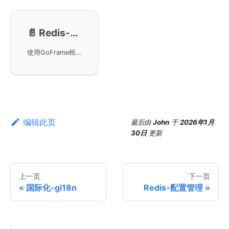
📄️
Redis-接口化设计
使用GoFrame框架中的gredis实现一个接口化设计的Redis组件，具备强大灵活性和扩展性。通过实现自定义Redis Adapter，可以轻松覆盖默认实现的方法。文中提供了详细示例，展示了如何在自定义Do方法中实现日志打印，并在业务中使用。
编辑此页
最后
由
John
于
2026年1月
30日
更新
上一页
下一页
国际化-gi18n
Redis-配置管理