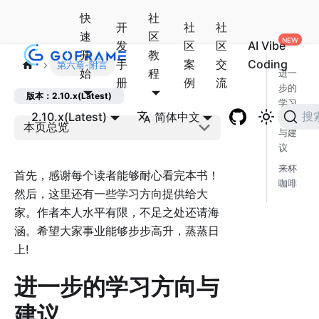
快
社
开
社
社
速
区
发
区
区
AI Vibe
开
教
手
案
交
Coding
第六章-附言
始
程
进一
册
例
流
步的
版本：2.10.x(Latest)
学习
2.10.x(Latest)
简体中文
搜
方向
本页总览
与建
议
来杯
首先，感谢每个读者能够耐心看完本书！
咖啡
然后，这里还有一些学习方向提供给大
家。作者本人水平有限，不足之处还请海
涵。希望大家事业能够步步高升，蒸蒸日
上!
进一步的学习方向与
建议