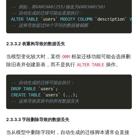
-- 例如，将VARCHAR(255)修改为VARCHAR(50)
-- 自动生成的迁移可能会直接执行：
ALTER
TABLE
`
users
`
MODIFY
COLUMN
`
description
`
VAR
-- 这将导致超过50个字符的数据被截断
2.3.3.2 表重构导致的数据丢失
当模型变化较大时，某些
框架迁移功能可能会选择删
ORM
除旧表并创建新表，而不是执行
操作。
ALTER TABLE
-- 自动生成的迁移可能会执行：
DROP
TABLE
`
users
`
;
CREATE
TABLE
`
users
`
(
.
.
.
)
;
-- 这将导致原表中的所有数据丢失
2.3.3.3 字段删除导致的数据丢失
当从模型中删除字段时，自动生成的迁移脚本通常会直接