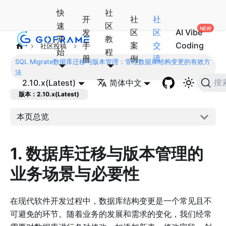
快
社
开
社
社
速
区
发
区
区
AI Vibe
开
教
手
案
交
Coding
社区投稿
始
程
册
例
流
SQL Migrate数据库迁移与版本管理：管理数据库结构变更的有效方
法
2.10.x(Latest)
简体中文
搜
版本：2.10.x(Latest)
本页总览
1. 数据库迁移与版本管理的
业务场景与必要性
在现代软件开发过程中，数据库结构变更是一个常见且不
可避免的环节。随着业务的发展和需求的变化，我们经常