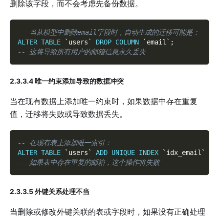
删除该字段，而不会考虑先备份数据。
-- 当从模型中删除email字段时，自动生成的迁移可能是：
ALTER
TABLE
`
users
`
DROP
COLUMN
`
email
`
;
-- 这将导致所有用户的邮箱信息永久丢失
2.3.3.4 唯一约束添加导致的数据冲突
当在现有数据上添加唯一约束时，如果数据中存在重复
值，迁移将失败或导致数据丢失。
-- 在现有表上添加唯一索引：
ALTER
TABLE
`
users
`
ADD
UNIQUE
INDEX
`
idx_email
`
(
`
-- 如果表中存在重复的邮箱，这个操作将失败
2.3.3.5 外键关系处理不当
当删除或修改外键关联的表或字段时，如果没有正确处理