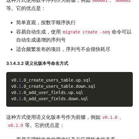
000001
000002
等。它的优点是：
简单直观，按数字顺序执行
容易自动生成，使用
命令可以
migrate create -seq
自动生成递增的序列号
适合频繁发布的项目，序列号不会很快耗尽
3.1.4.3.2 语义化版本号命名方式
v0
.
1
.
0_create_users_table
.
up
.
sql
v0
.
1
.
0_create_users_table
.
down
.
sql
v0
.
2
.
0_add_user_fields
.
up
.
sql
v0
.
2
.
0_add_user_fields
.
down
.
sql
这种方式使用语义化版本号作为前缀，例如
、
v0.1.0
等。它的优点是：
v0.2.0