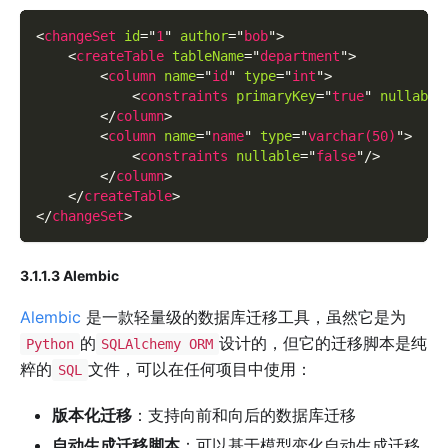
<
changeSet
id
=
"
1
"
author
=
"
bob
"
>
<
createTable
tableName
=
"
department
"
>
<
column
name
=
"
id
"
type
=
"
int
"
>
<
constraints
primaryKey
=
"
true
"
nullable
</
column
>
<
column
name
=
"
name
"
type
=
"
varchar(50)
"
>
<
constraints
nullable
=
"
false
"
/>
</
column
>
</
createTable
>
</
changeSet
>
3.1.1.3 Alembic
Alembic
是一款轻量级的数据库迁移工具，虽然它是为
的
设计的，但它的迁移脚本是纯
Python
SQLAlchemy ORM
粹的
文件，可以在任何项目中使用：
SQL
版本化迁移
：支持向前和向后的数据库迁移
自动生成迁移脚本
：可以基于模型变化自动生成迁移