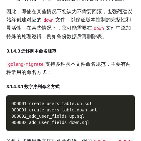
因此，即使在某些情况下您认为不需要回滚，也强烈建议
始终创建对应的
文件，以保证版本控制的完整性和
down
灵活性。在某些情况下，您可能需要在
文件中添加
down
特殊的处理逻辑，例如备份数据后再删除表。
3.1.4.3 迁移脚本命名规范
支持多种脚本文件命名规范，主要有两
golang-migrate
种常用的命名方式：
3.1.4.3.1 数字序列命名方式
000001_create_users_table
.
up
.
sql
000001_create_users_table
.
down
.
sql
000002_add_user_fields
.
up
.
sql
000002_add_user_fields
.
down
.
sql
这种方式使用数字序列作为前缀，例如
、