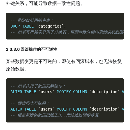
外键关系，可能导致数据一致性问题。
-- 删除被引用的主表：
DROP
TABLE
`
categories
`
;
-- 如果有产品表引用了分类表，可能导致外键约束错误或数据不
2.3.3.6 回滚操作的不可逆性
某些数据变更是不可逆的，即使有回滚脚本，也无法恢复
原始数据。
-- 如果执行了数据截断操作：
ALTER
TABLE
`
users
`
MODIFY
COLUMN
`
description
`
VAR
-- 回滚脚本可能是：
ALTER
TABLE
`
users
`
MODIFY
COLUMN
`
description
`
VAR
-- 但被截断的数据已经丢失，无法通过回滚恢复