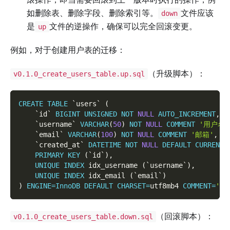
如删除表、删除字段、删除索引等。
文件应该
down
是
文件的逆操作，确保可以完全回滚变更。
up
例如，对于创建用户表的迁移：
（升级脚本）：
v0.1.0_create_users_table.up.sql
CREATE
TABLE
`
users
`
(
`
id
`
BIGINT
UNSIGNED
NOT
NULL
AUTO_INCREMENT
,
`
username
`
VARCHAR
(
50
)
NOT
NULL
COMMENT
'用户名'
`
email
`
VARCHAR
(
100
)
NOT
NULL
COMMENT
'邮箱'
,
`
created_at
`
DATETIME
NOT
NULL
DEFAULT
CURRENT_
PRIMARY
KEY
(
`
id
`
)
,
UNIQUE
INDEX
 idx_username 
(
`
username
`
)
,
UNIQUE
INDEX
 idx_email 
(
`
email
`
)
)
ENGINE
=
InnoDB
DEFAULT
CHARSET
=
utf8mb4 
COMMENT
=
'用
（回滚脚本）：
v0.1.0_create_users_table.down.sql