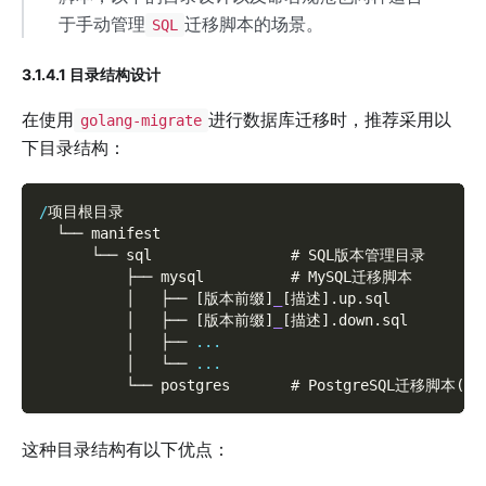
于手动管理
迁移脚本的场景。
SQL
3.1.4.1 目录结构设计
在使用
进行数据库迁移时，推荐采用以
golang-migrate
下目录结构：
/
项目根目录
  └── manifest
      └── sql                # SQL版本管理目录
          ├── mysql          # MySQL迁移脚本
          │   ├── 
[
版本前缀
]
_
[
描述
]
.
up
.
sql
          │   ├── 
[
版本前缀
]
_
[
描述
]
.
down
.
sql
          │   ├── 
...
          │   └── 
...
          └── postgres       # PostgreSQL迁移脚本
(
如
这种目录结构有以下优点：