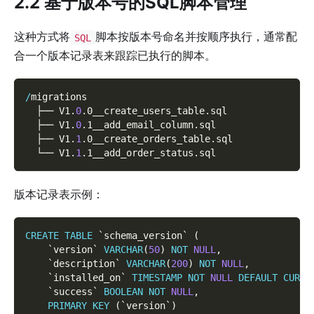
2.2 基于版本号的SQL脚本管理
这种方式将
脚本按版本号命名并按顺序执行，通常配
SQL
合一个版本记录表来跟踪已执行的脚本。
/
migrations
  ├── V1
.
0
.
0__create_users_table
.
sql
  ├── V1
.
0
.
1__add_email_column
.
sql
  ├── V1
.
1
.
0__create_orders_table
.
sql
  └── V1
.
1
.
1__add_order_status
.
sql
版本记录表示例：
CREATE
TABLE
`
schema_version
`
(
`
version
`
VARCHAR
(
50
)
NOT
NULL
,
`
description
`
VARCHAR
(
200
)
NOT
NULL
,
`
installed_on
`
TIMESTAMP
NOT
NULL
DEFAULT
CURRE
`
success
`
BOOLEAN
NOT
NULL
,
PRIMARY
KEY
(
`
version
`
)