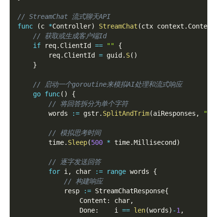
// StreamChat 流式聊天API
func
(
c 
*
Controller
)
StreamChat
(
ctx context
.
Context
// 获取或生成客户端Id
if
 req
.
ClientId 
==
""
{
        req
.
ClientId 
=
 guid
.
S
(
)
}
// 启动一个goroutine来模拟AI处理和流式响应
go
func
(
)
{
// 将回答拆分为单个字符
        words 
:=
 gstr
.
SplitAndTrim
(
aiResponses
,
" "
// 模拟思考时间
        time
.
Sleep
(
500
*
 time
.
Millisecond
)
// 逐字发送回答
for
 i
,
 char 
:=
range
 words 
{
// 构建响应
            resp 
:=
 StreamChatResponse
{
                Content
:
 char
,
                Done
:
    i 
==
len
(
words
)
-
1
,