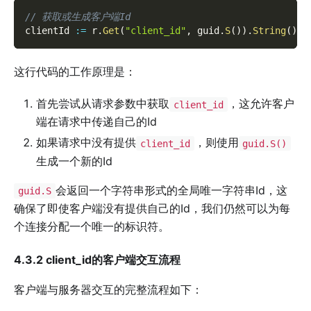
// 获取或生成客户端Id
clientId 
:=
 r
.
Get
(
"client_id"
,
 guid
.
S
(
)
)
.
String
(
)
这行代码的工作原理是：
首先尝试从请求参数中获取
，这允许客户
client_id
端在请求中传递自己的Id
如果请求中没有提供
，则使用
client_id
guid.S()
生成一个新的Id
会返回一个字符串形式的全局唯一字符串Id，这
guid.S
确保了即使客户端没有提供自己的Id，我们仍然可以为每
个连接分配一个唯一的标识符。
4.3.2 client_id的客户端交互流程
客户端与服务器交互的完整流程如下：