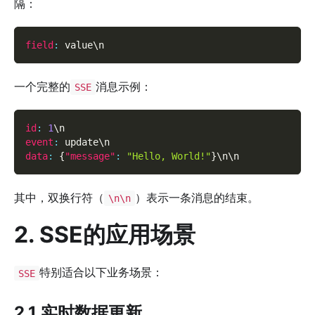
隔：
field
:
 value\n
一个完整的
消息示例：
SSE
id
:
1
\n
event
:
 update\n
data
:
{
"message"
:
"Hello, World!"
}
\n\n
其中，双换行符（
）表示一条消息的结束。
\n\n
2. SSE的应用场景
特别适合以下业务场景：
SSE
2.1 实时数据更新