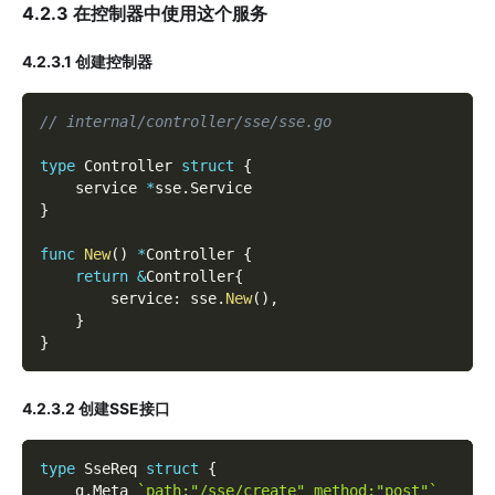
4.2.3 在控制器中使用这个服务
4.2.3.1 创建控制器
// internal/controller/sse/sse.go
type
 Controller 
struct
{
    service 
*
sse
.
Service
}
func
New
(
)
*
Controller 
{
return
&
Controller
{
        service
:
 sse
.
New
(
)
,
}
}
4.2.3.2 创建SSE接口
type
 SseReq 
struct
{
    g
.
Meta 
`path:"/sse/create" method:"post"`