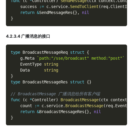
func
(
c 
*
Controller
)
SendMessage
(
ctx context
.
Contex
    success 
:=
 c
.
service
.
SendToClient
(
req
.
ClientId
,
return
&
SendMessageRes
{
}
,
nil
}
4.2.3.4 广播消息的接口
type
 BroadcastMessageReq 
struct
{
    g
.
Meta 
`path:"/sse/broadcast" method:"post"`
    EventType 
string
    Data      
string
}
type
 BroadcastMessageRes 
struct
{
}
// BroadcastMessage 广播消息给所有客户端
func
(
c 
*
Controller
)
BroadcastMessage
(
ctx context
.
C
    count 
:=
 c
.
service
.
BroadcastMessage
(
req
.
EventTy
return
&
BroadcastMessageRes
{
}
,
nil
}