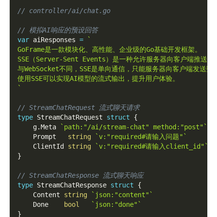
// controller/ai/chat.go
// 模拟AI响应的预设回答
var
 aiResponses 
=
`
GoFrame是一款模块化、高性能、企业级的Go基础开发框架。
SSE（Server-Sent Events）是一种允许服务器向客户端推送
与WebSocket不同，SSE是单向通信，只能服务器向客户端发送数
使用SSE可以实现AI模型的流式输出，提升用户体验。
`
// StreamChatRequest 流式聊天请求
type
 StreamChatRequest 
struct
{
    g
.
Meta 
`path:"/ai/stream-chat" method:"post"`
    Prompt   
string
`v:"required#请输入问题"`
    ClientId 
string
`v:"required#请输入client_id"`
}
// StreamChatResponse 流式聊天响应
type
 StreamChatResponse 
struct
{
    Content 
string
`json:"content"`
    Done    
bool
`json:"done"`
}