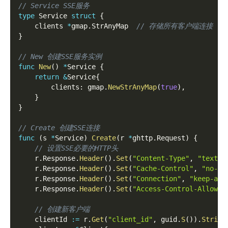
// Service SSE服务
type
 Service 
struct
{
    clients 
*
gmap
.
StrAnyMap  
// 存储所有客户端连接
}
// New 创建SSE服务实例
func
New
(
)
*
Service 
{
return
&
Service
{
        clients
:
 gmap
.
NewStrAnyMap
(
true
)
,
}
}
// Create 创建SSE连接
func
(
s 
*
Service
)
Create
(
r 
*
ghttp
.
Request
)
{
// 设置SSE必要的HTTP头
    r
.
Response
.
Header
(
)
.
Set
(
"Content-Type"
,
"text/e
    r
.
Response
.
Header
(
)
.
Set
(
"Cache-Control"
,
"no-ca
    r
.
Response
.
Header
(
)
.
Set
(
"Connection"
,
"keep-ali
    r
.
Response
.
Header
(
)
.
Set
(
"Access-Control-Allow-O
// 创建新客户端
    clientId 
:=
 r
.
Get
(
"client_id"
,
 guid
.
S
(
)
)
.
String