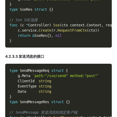
}
type
 SseRes 
struct
{
}
// Sse SSE连接
func
(
c 
*
Controller
)
Sse
(
ctx context
.
Context
,
 req 
*
    c
.
service
.
Create
(
r
.
RequestFromCtx
(
ctx
)
)
return
&
SseRes
{
}
,
nil
}
4.2.3.3 发送消息的接口
type
 SendMessageReq 
struct
{
    g
.
Meta 
`path:"/sse/send" method:"post"`
    ClientId  
string
    EventType 
string
    Data      
string
}
type
 SendMessageRes 
struct
{
}
// SendMessage 发送消息给指定客户端