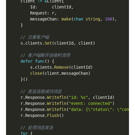
    client 
:=
&
Client
{
        Id
:
      clientId
,
        Request
:
 r
,
        messageChan
:
make
(
chan
string
,
100
)
,
}
// 注册客户端
    s
.
clients
.
Set
(
clientId
,
 client
)
// 客户端断开连接时清理
defer
func
(
)
{
        s
.
clients
.
Remove
(
clientId
)
close
(
client
.
messageChan
)
}
(
)
// 发送连接成功消息
    r
.
Response
.
Writefln
(
"id: %s"
,
 clientId
)
    r
.
Response
.
Writefln
(
"event: connected"
)
    r
.
Response
.
Writefln
(
"data: {\"status\": \"conne
    r
.
Response
.
Flush
(
)
// 处理消息发送
for
{