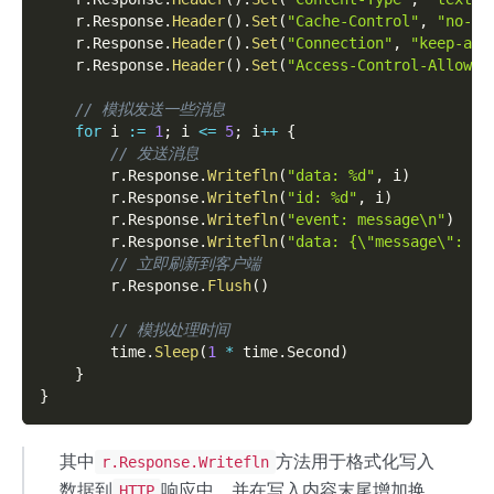
    r
.
Response
.
Header
(
)
.
Set
(
"Cache-Control"
,
"no-ca
    r
.
Response
.
Header
(
)
.
Set
(
"Connection"
,
"keep-ali
    r
.
Response
.
Header
(
)
.
Set
(
"Access-Control-Allow-O
// 模拟发送一些消息
for
 i 
:=
1
;
 i 
<=
5
;
 i
++
{
// 发送消息
        r
.
Response
.
Writefln
(
"data: %d"
,
 i
)
        r
.
Response
.
Writefln
(
"id: %d"
,
 i
)
        r
.
Response
.
Writefln
(
"event: message\n"
)
        r
.
Response
.
Writefln
(
"data: {\"message\": \"
// 立即刷新到客户端
        r
.
Response
.
Flush
(
)
// 模拟处理时间
        time
.
Sleep
(
1
*
 time
.
Second
)
}
}
其中
方法用于格式化写入
r.Response.Writefln
数据到
响应中，并在写入内容末尾增加换
HTTP