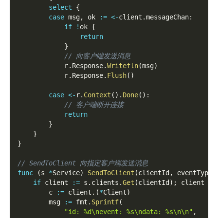
select
{
case
 msg
,
 ok 
:=
<-
client
.
messageChan
:
if
!
ok 
{
return
}
// 向客户端发送消息
            r
.
Response
.
Writefln
(
msg
)
            r
.
Response
.
Flush
(
)
case
<-
r
.
Context
(
)
.
Done
(
)
:
// 客户端断开连接
return
}
}
}
// SendToClient 向指定客户端发送消息
func
(
s 
*
Service
)
SendToClient
(
clientId
,
 eventType
,
if
 client 
:=
 s
.
clients
.
Get
(
clientId
)
;
 client 
!=
        c 
:=
 client
.
(
*
Client
)
        msg 
:=
 fmt
.
Sprintf
(
"id: %d\nevent: %s\ndata: %s\n\n"
,