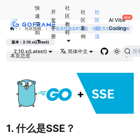
快
社
开
社
社
速
区
发
区
区
AI Vibe
开
教
手
案
交
Coding
社区投稿
打造高性能实时通信：Go语言SSE实现指南
始
程
册
例
流
版本：2.10.x(Latest)
2.10.x(Latest)
简体中文
搜
本页总览
1. 什么是SSE？