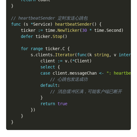
}
// heartbeatSender 定时发送心跳包
func
(
s 
*
Service
)
heartbeatSender
(
)
{
    ticker 
:=
 time
.
NewTicker
(
30
*
 time
.
Second
)
defer
 ticker
.
Stop
(
)
for
range
 ticker
.
C 
{
        s
.
clients
.
Iterator
(
func
(
k 
string
,
 v 
interfa
            client 
:=
 v
.
(
*
Client
)
select
{
case
 client
.
messageChan 
<-
": heartbeat
// 心跳包发送成功
default
:
// 消息缓冲区满，可能客户端已断开
}
return
true
}
)
}
}