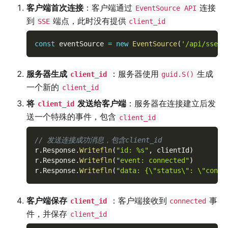
客户端首次连接
：客户端通过
连接
EventSource API
到
端点，此时没有提供
SSE
client_id
const
 eventSource 
=
new
EventSource
(
'/api/sse'
)
服务器生成
：服务器使用
生成
client_id
guid.S()
一个新的
client_id
将
发送给客户端
：服务器在连接建立后发
client_id
送一个特殊的事件，包含
client_id
// 发送连接成功消息，包含client_id
r
.
Response
.
Writefln
(
"id: %s"
,
 clientId
)
r
.
Response
.
Writefln
(
"event: connected"
)
r
.
Response
.
Writefln
(
"data: {\"status\": \"conne
客户端保存
：客户端接收到
事
client_id
connected
件，并保存
client_id