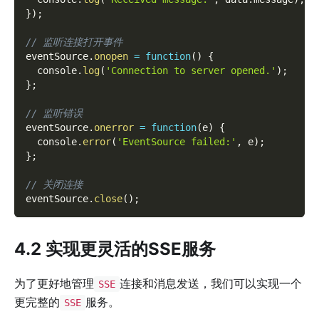
}
)
;
// 监听连接打开事件
eventSource
.
onopen
=
function
(
)
{
  console
.
log
(
'Connection to server opened.'
)
;
}
;
// 监听错误
eventSource
.
onerror
=
function
(
e
)
{
  console
.
error
(
'EventSource failed:'
,
 e
)
;
}
;
// 关闭连接
eventSource
.
close
(
)
;
4.2 实现更灵活的SSE服务
为了更好地管理
连接和消息发送，我们可以实现一个
SSE
更完整的
服务。
SSE