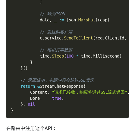
}
// 转为JSON
            data
,
_
:=
 json
.
Marshal
(
resp
)
// 发送到客户端
            c
.
service
.
SendToClient
(
req
.
ClientId
,
"a
// 模拟打字延迟
            time
.
Sleep
(
100
*
 time
.
Millisecond
)
}
}
(
)
// 返回成功，实际内容会通过SSE发送
return
&
StreamChatResponse
{
        Content
:
"请求已接收，响应将通过SSE流式返回"
,
        Done
:
true
,
}
,
nil
}
在路由中注册这个API：