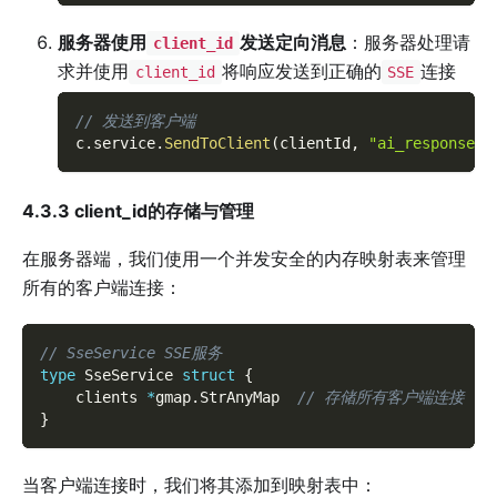
服务器使用
发送定向消息
：服务器处理请
client_id
求并使用
将响应发送到正确的
连接
client_id
SSE
// 发送到客户端
c
.
service
.
SendToClient
(
clientId
,
"ai_response"
,
4.3.3 client_id的存储与管理
在服务器端，我们使用一个并发安全的内存映射表来管理
所有的客户端连接：
// SseService SSE服务
type
 SseService 
struct
{
    clients 
*
gmap
.
StrAnyMap  
// 存储所有客户端连接
}
当客户端连接时，我们将其添加到映射表中：