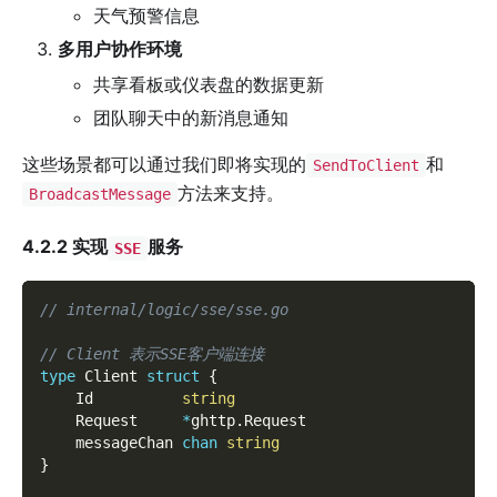
天气预警信息
多用户协作环境
共享看板或仪表盘的数据更新
团队聊天中的新消息通知
这些场景都可以通过我们即将实现的
和
SendToClient
方法来支持。
BroadcastMessage
4.2.2 实现
服务
SSE
// internal/logic/sse/sse.go
// Client 表示SSE客户端连接
type
 Client 
struct
{
    Id          
string
    Request     
*
ghttp
.
Request
    messageChan 
chan
string
}