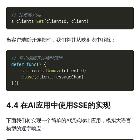
// 注册客户端
s
.
clients
.
Set
(
clientId
,
 client
)
当客户端断开连接时，我们将其从映射表中移除：
// 客户端断开连接时清理
defer
func
(
)
{
    s
.
clients
.
Remove
(
clientId
)
close
(
client
.
messageChan
)
}
(
)
4.4 在AI应用中使用SSE的实现
下面我们将实现一个简单的AI流式输出应用，模拟大语言
模型的逐字响应：