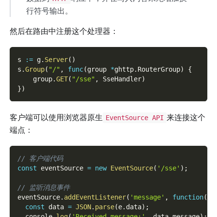
行符号输出。
然后在路由中注册这个处理器：
s 
:=
 g
.
Server
(
)
s
.
Group
(
"/"
,
func
(
group 
*
ghttp
.
RouterGroup
)
{
    group
.
GET
(
"/sse"
,
 SseHandler
)
}
)
客户端可以使用浏览器原生
来连接这个
EventSource API
端点：
// 客户端代码
const
 eventSource 
=
new
EventSource
(
'/sse'
)
;
// 监听消息事件
eventSource
.
addEventListener
(
'message'
,
function
(
e
)
const
 data 
=
JSON
.
parse
(
e
.
data
)
;
  console
.
log
(
'Received message:'
,
 data
.
message
)
;