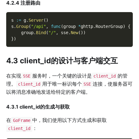
4.2.4 注册路由
s 
:=
 g
.
Server
(
)
s
.
Group
(
"/api"
,
func
(
group 
*
ghttp
.
RouterGroup
)
{
    group
.
Bind
(
"/"
,
 sse
.
New
(
)
)
}
)
4.3 client_id的设计与客户端交互
在实现
服务时，一个关键的设计是
的管
SSE
client_id
理。
用于唯一标识每个
连接，使服务器可
client_id
SSE
以将消息准确地发送给特定的客户端。
4.3.1 client_id的生成与获取
在
中，我们使用以下方式生成和获取
GoFrame
：
client_id