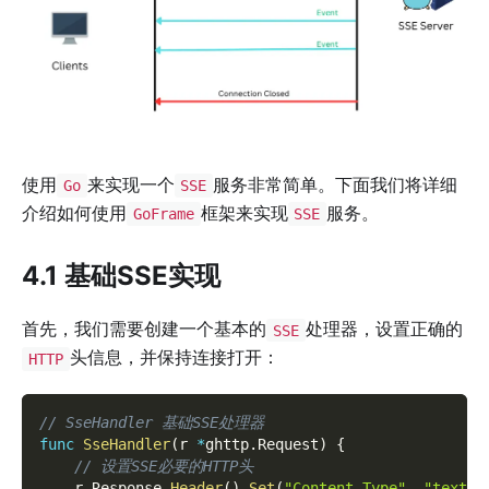
使用
来实现一个
服务非常简单。下面我们将详细
Go
SSE
介绍如何使用
框架来实现
服务。
GoFrame
SSE
4.1 基础SSE实现
首先，我们需要创建一个基本的
处理器，设置正确的
SSE
头信息，并保持连接打开：
HTTP
// SseHandler 基础SSE处理器
func
SseHandler
(
r 
*
ghttp
.
Request
)
{
// 设置SSE必要的HTTP头
    r
.
Response
.
Header
(
)
.
Set
(
"Content-Type"
,
"text/e