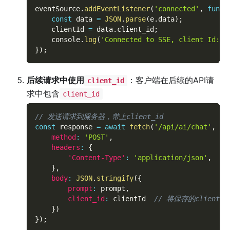
eventSource
.
addEventListener
(
'connected'
,
funct
const
 data 
=
JSON
.
parse
(
e
.
data
)
;
    clientId 
=
 data
.
client_id
;
    console
.
log
(
'Connected to SSE, client Id:'
,
}
)
;
后续请求中使用
：客户端在后续的API请
client_id
求中包含
client_id
// 发送请求到服务器，带上client_id
const
 response 
=
await
fetch
(
'/api/ai/chat'
,
{
method
:
'POST'
,
headers
:
{
'Content-Type'
:
'application/json'
,
}
,
body
:
JSON
.
stringify
(
{
prompt
:
 prompt
,
client_id
:
 clientId  
// 将保存的client
}
)
}
)
;