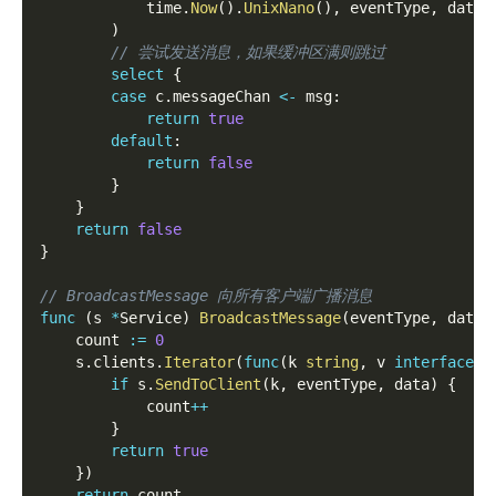
            time
.
Now
(
)
.
UnixNano
(
)
,
 eventType
,
 data
,
)
// 尝试发送消息，如果缓冲区满则跳过
select
{
case
 c
.
messageChan 
<-
 msg
:
return
true
default
:
return
false
}
}
return
false
}
// BroadcastMessage 向所有客户端广播消息
func
(
s 
*
Service
)
BroadcastMessage
(
eventType
,
 data 
    count 
:=
0
    s
.
clients
.
Iterator
(
func
(
k 
string
,
 v 
interface
{
}
if
 s
.
SendToClient
(
k
,
 eventType
,
 data
)
{
            count
++
}
return
true
}
)
return
 count