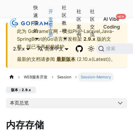
快
社
开
社
社
速
区
发
区
区
AI Vibe
开
教
手
案
交
Coding
始
程
此为
GoFrame官网 - 类似PHP-Laravel,Java-
册
例
流
SpringBoot的Go语言开发框架
2.9.x
版的文
档，现已不再积极维护。
2.9.x
简体中文
搜索
最新的文档请参阅
最新版本
(
2.10.x(Latest)
)。
WEB服务开发
Session
Session-Memory
版本：2.9.x
本页总览
内存存储