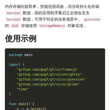
内存存储比较简单，性能也很高效，但没有持久化存储
数据，因此应用程序重启之后便会丢失
Session
数据，可用于特定的业务场景中。
Session
gsession
的
存储使用
对象实现，
内存
StorageMemory
使用示例
package
 main
import
(
"github.com/gogf/gf/v2/frame/g"
"github.com/gogf/gf/v2/net/ghttp"
"github.com/gogf/gf/v2/os/gsession"
"github.com/gogf/gf/v2/os/gtime"
"time"
)
func
main
(
)
{
    s 
:=
 g
.
Server
(
)