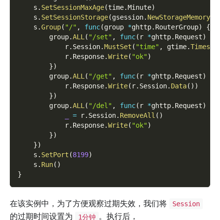
    s
.
SetSessionMaxAge
(
time
.
Minute
)
    s
.
SetSessionStorage
(
gsession
.
NewStorageMemory
(
)
    s
.
Group
(
"/"
,
func
(
group 
*
ghttp
.
RouterGroup
)
{
        group
.
ALL
(
"/set"
,
func
(
r 
*
ghttp
.
Request
)
{
            r
.
Session
.
MustSet
(
"time"
,
 gtime
.
Timesta
            r
.
Response
.
Write
(
"ok"
)
}
)
        group
.
ALL
(
"/get"
,
func
(
r 
*
ghttp
.
Request
)
{
            r
.
Response
.
Write
(
r
.
Session
.
Data
(
)
)
}
)
        group
.
ALL
(
"/del"
,
func
(
r 
*
ghttp
.
Request
)
{
_
=
 r
.
Session
.
RemoveAll
(
)
            r
.
Response
.
Write
(
"ok"
)
}
)
}
)
    s
.
SetPort
(
8199
)
    s
.
Run
(
)
}
在该实例中，为了方便观察过期失效，我们将
Session
的过期时间设置为
。执行后，
1分钟