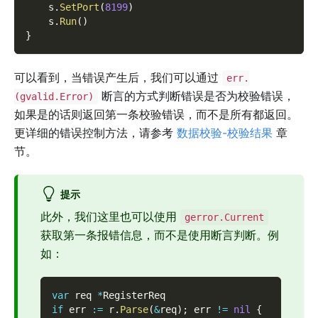
    s
.
SetPort
(
8199
)
    s
.
Run
(
)
}
可以看到，当错误产生后，我们可以通过
err.
断言的方式判断错误是否为校验错误，
(gvalid.Error)
如果是的话则返回第一条校验错误，而不是所有都返回。
更详细的错误控制方法，请参考
数据校验-校验结果
章
节。
提示
此外，我们这里也可以使用
gerror.Current
获取第一条报错信息，而不是使用断言判断。例
如：
var
 req 
*
RegisterReq
if
 err 
:=
 r
.
Parse
(
&
req
)
;
 err 
!=
nil
{