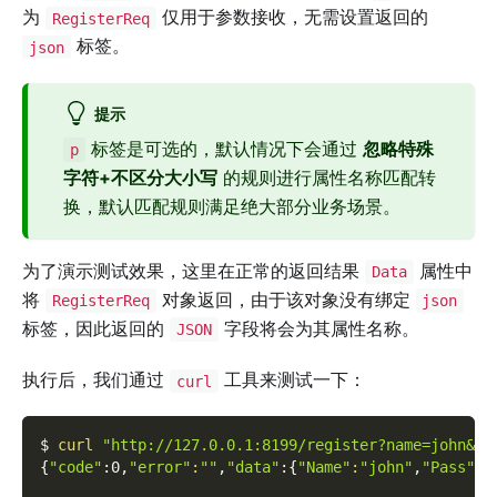
为
仅用于参数接收，无需设置返回的
RegisterReq
标签。
json
提示
标签是可选的，默认情况下会通过
忽略特殊
p
字符+不区分大小写
的规则进行属性名称匹配转
换，默认匹配规则满足绝大部分业务场景。
为了演示测试效果，这里在正常的返回结果
属性中
Data
将
对象返回，由于该对象没有绑定
RegisterReq
json
标签，因此返回的
字段将会为其属性名称。
JSON
执行后，我们通过
工具来测试一下：
curl
$ 
curl
"http://127.0.0.1:8199/register?name=john&pa
{
"code"
:0,
"error"
:
""
,
"data"
:
{
"Name"
:
"john"
,
"Pass"
:
"