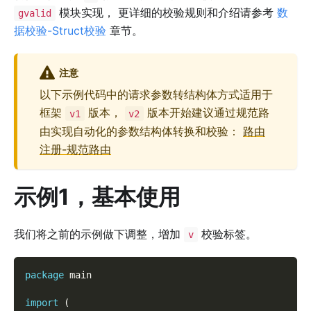
模块实现， 更详细的校验规则和介绍请参考
数
gvalid
据校验-Struct校验
章节。
注意
以下示例代码中的请求参数转结构体方式适用于
框架
版本，
版本开始建议通过规范路
v1
v2
由实现自动化的参数结构体转换和校验：
路由
注册-规范路由
示例1，基本使用
我们将之前的示例做下调整，增加
校验标签。
v
package
 main
import
(