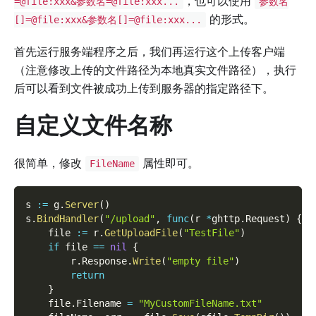
，也可以使用
=@file:xxx&参数名=@file:xxx...
参数名
的形式。
[]=@file:xxx&参数名[]=@file:xxx...
首先运行服务端程序之后，我们再运行这个上传客户端
（注意修改上传的文件路径为本地真实文件路径），执行
后可以看到文件被成功上传到服务器的指定路径下。
自定义文件名称
很简单，修改
属性即可。
FileName
s 
:=
 g
.
Server
(
)
s
.
BindHandler
(
"/upload"
,
func
(
r 
*
ghttp
.
Request
)
{
    file 
:=
 r
.
GetUploadFile
(
"TestFile"
)
if
 file 
==
nil
{
        r
.
Response
.
Write
(
"empty file"
)
return
}
    file
.
Filename 
=
"MyCustomFileName.txt"