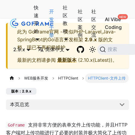
快
社
开
社
社
速
区
发
区
区
AI Vibe
开
教
手
案
交
Coding
始
程
此为
GoFrame官网 - 类似PHP-Laravel,Java-
册
例
流
SpringBoot的Go语言开发框架
2.9.x
版的文
档，现已不再积极维护。
2.9.x
简体中文
搜索
最新的文档请参阅
最新版本
(
2.10.x(Latest)
)。
WEB服务开发
HTTPClient
HTTPClient-文件上传
版本：2.9.x
本页总览
支持非常方便的表单文件上传功能，并且HTTP
GoFrame
客户端对上传功能进行了必要的封装并极大简化了上传功