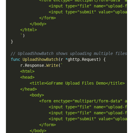
                <input type="file" name="upload-fil
                <input type="submit" value="upload"
            </form>
        </body>
    </html>
    `
)
}
// UploadShowBatch shows uploading multiple files p
func
UploadShowBatch
(
r 
*
ghttp
.
Request
)
{
    r
.
Response
.
Write
(
`
    <html>
    <head>
        <title>GoFrame Upload Files Demo</title>
    </head>
        <body>
            <form enctype="multipart/form-data" act
                <input type="file" name="upload-fil
                <input type="file" name="upload-fil
                <input type="submit" value="upload"
            </form>
        </body>