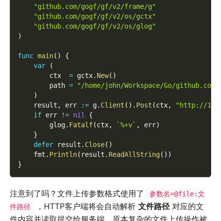
"github.com/gogf/gf/v2/frame/g"
"github.com/gogf/gf/v2/os/gctx"
"github.com/gogf/gf/v2/os/glog"
)
func
main
(
)
{
var
(
        ctx  
=
 gctx
.
New
(
)
        path 
=
"/home/john/Workspace/Go/github.com/
)
    result
,
 err 
:=
 g
.
Client
(
)
.
Post
(
ctx
,
"http://127
if
 err 
!=
nil
{
        glog
.
Fatalf
(
ctx
,
`%+v`
,
 err
)
}
defer
 result
.
Close
(
)
    fmt
.
Println
(
result
.
ReadAllString
(
)
)
}
注意到了吗？文件上传参数格式使用了
参数名=@file:文
，HTTP客户端将会自动解析
文件路径
对应的文
件路径
件内容并读取提交给服务端。原本复杂的文件上传操作被