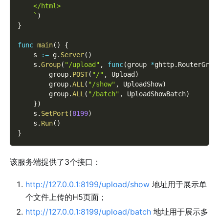
    </html>
    `
)
}
func
main
(
)
{
    s 
:=
 g
.
Server
(
)
    s
.
Group
(
"/upload"
,
func
(
group 
*
ghttp
.
RouterGrou
        group
.
POST
(
"/"
,
 Upload
)
        group
.
ALL
(
"/show"
,
 UploadShow
)
        group
.
ALL
(
"/batch"
,
 UploadShowBatch
)
}
)
    s
.
SetPort
(
8199
)
    s
.
Run
(
)
}
该服务端提供了3个接口：
http://127.0.0.1:8199/upload/show
地址用于展示单
个文件上传的H5页面；
http://127.0.0.1:8199/upload/batch
地址用于展示多