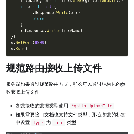
    fileName
,
 err 
:=
 file
.
Save
(
gfile
.
TempDir
(
)
)
if
 err 
!=
nil
{
        r
.
Response
.
Write
(
err
)
return
}
    r
.
Response
.
Write
(
fileName
)
}
)
s
.
SetPort
(
8999
)
s
.
Run
(
)
规范路由接收上传文件
服务端如果通过规范路由方式，那么可以通过结构化的参
数获取上传文件：
参数接收的数据类型使用
*ghttp.UploadFile
如果需要接口文档也支持文件类型，那么参数的标签
中设置
为
类型
type
file