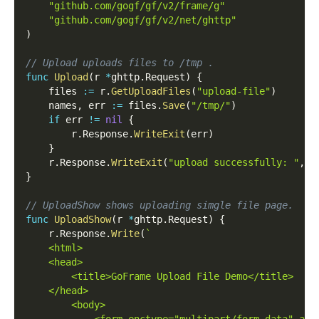
"github.com/gogf/gf/v2/frame/g"
"github.com/gogf/gf/v2/net/ghttp"
)
// Upload uploads files to /tmp .
func
Upload
(
r 
*
ghttp
.
Request
)
{
    files 
:=
 r
.
GetUploadFiles
(
"upload-file"
)
    names
,
 err 
:=
 files
.
Save
(
"/tmp/"
)
if
 err 
!=
nil
{
        r
.
Response
.
WriteExit
(
err
)
}
    r
.
Response
.
WriteExit
(
"upload successfully: "
,
 n
}
// UploadShow shows uploading simgle file page.
func
UploadShow
(
r 
*
ghttp
.
Request
)
{
    r
.
Response
.
Write
(
`
    <html>
    <head>
        <title>GoFrame Upload File Demo</title>
    </head>
        <body>
            <form enctype="multipart/form-data" act