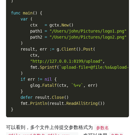
)
func
main
(
)
{
var
(
        ctx   
=
 gctx
.
New
(
)
        path1 
=
"/Users/john/Pictures/logo1.png"
        path2 
=
"/Users/john/Pictures/logo2.png"
)
    result
,
 err 
:=
 g
.
Client
(
)
.
Post
(
        ctx
,
"http://127.0.0.1:8199/upload"
,
        fmt
.
Sprintf
(
`upload-file=@file:%s&upload-fi
)
if
 err 
!=
nil
{
        glog
.
Fatalf
(
ctx
,
`%+v`
,
 err
)
}
defer
 result
.
Close
(
)
    fmt
.
Println
(
result
.
ReadAllString
(
)
)
}
可以看到，多个文件上传提交参数格式为
参数名