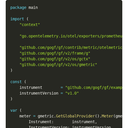
package
 main
import
(
"context"
"go.opentelemetry.io/otel/exporters/prometheus"
"github.com/gogf/gf/contrib/metric/otelmetric/v
"github.com/gogf/gf/v2/frame/g"
"github.com/gogf/gf/v2/os/gctx"
"github.com/gogf/gf/v2/os/gmetric"
)
const
(
    instrument        
=
"github.com/gogf/gf/example
    instrumentVersion 
=
"v1.0"
)
var
(
    meter 
=
 gmetric
.
GetGlobalProvider
(
)
.
Meter
(
gmetr
        Instrument
:
        instrument
,
        InstrumentVersion
:
 instrumentVersion
,