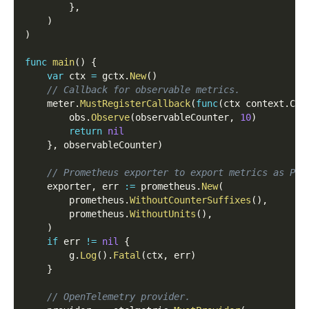
}
,
)
)
func
main
(
)
{
var
 ctx 
=
 gctx
.
New
(
)
// Callback for observable metrics.
    meter
.
MustRegisterCallback
(
func
(
ctx context
.
Con
        obs
.
Observe
(
observableCounter
,
10
)
return
nil
}
,
 observableCounter
)
// Prometheus exporter to export metrics as Pro
    exporter
,
 err 
:=
 prometheus
.
New
(
        prometheus
.
WithoutCounterSuffixes
(
)
,
        prometheus
.
WithoutUnits
(
)
,
)
if
 err 
!=
nil
{
        g
.
Log
(
)
.
Fatal
(
ctx
,
 err
)
}
// OpenTelemetry provider.