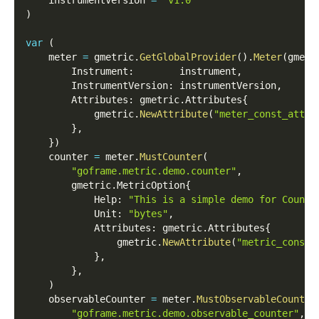
    instrumentVersion 
=
"v1.0"
)
var
(
    meter 
=
 gmetric
.
GetGlobalProvider
(
)
.
Meter
(
gmetr
        Instrument
:
        instrument
,
        InstrumentVersion
:
 instrumentVersion
,
        Attributes
:
 gmetric
.
Attributes
{
            gmetric
.
NewAttribute
(
"meter_const_attr_
}
,
}
)
    counter 
=
 meter
.
MustCounter
(
"goframe.metric.demo.counter"
,
        gmetric
.
MetricOption
{
            Help
:
"This is a simple demo for Counte
            Unit
:
"bytes"
,
            Attributes
:
 gmetric
.
Attributes
{
                gmetric
.
NewAttribute
(
"metric_const_
}
,
}
,
)
    observableCounter 
=
 meter
.
MustObservableCounter
"goframe.metric.demo.observable_counter"
,