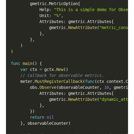
        gmetric
.
MetricOption
{
            Help
:
"This is a simple demo for Observ
            Unit
:
"%"
,
            Attributes
:
 gmetric
.
Attributes
{
                gmetric
.
NewAttribute
(
"metric_const_
}
,
}
,
)
)
func
main
(
)
{
var
 ctx 
=
 gctx
.
New
(
)
// Callback for observable metrics.
    meter
.
MustRegisterCallback
(
func
(
ctx context
.
Con
        obs
.
Observe
(
observableCounter
,
10
,
 gmetric
.
            Attributes
:
 gmetric
.
Attributes
{
                gmetric
.
NewAttribute
(
"dynamic_attr_
}
,
}
)
return
nil
}
,
 observableCounter
)