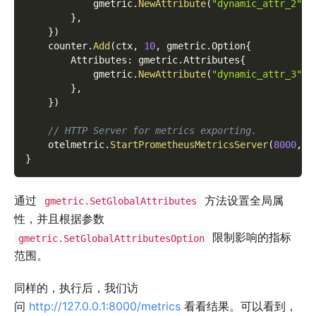
            gmetric
.
NewAttribute
(
"dynamic_attr_2"
,
}
,
}
)
    counter
.
Add
(
ctx
,
10
,
 gmetric
.
Option
{
        Attributes
:
 gmetric
.
Attributes
{
            gmetric
.
NewAttribute
(
"dynamic_attr_3"
,
}
,
}
)
// HTTP Server for metrics exporting.
    otelmetric
.
StartPrometheusMetricsServer
(
8000
,
"
}
通过
方法设置全局属
gmetric.SetGlobalAttributes
性，并且根据参数
限制影响的指标
gmetric.SetGlobalAttributesOption
范围。
同样的，执行后，我们访
问
http://127.0.0.1:8000/metrics
看看结果。可以看到，