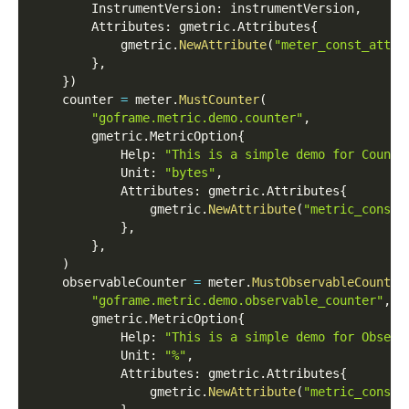
        InstrumentVersion
:
 instrumentVersion
,
        Attributes
:
 gmetric
.
Attributes
{
            gmetric
.
NewAttribute
(
"meter_const_attr_
}
,
}
)
    counter 
=
 meter
.
MustCounter
(
"goframe.metric.demo.counter"
,
        gmetric
.
MetricOption
{
            Help
:
"This is a simple demo for Counte
            Unit
:
"bytes"
,
            Attributes
:
 gmetric
.
Attributes
{
                gmetric
.
NewAttribute
(
"metric_const_
}
,
}
,
)
    observableCounter 
=
 meter
.
MustObservableCounter
"goframe.metric.demo.observable_counter"
,
        gmetric
.
MetricOption
{
            Help
:
"This is a simple demo for Observ
            Unit
:
"%"
,
            Attributes
:
 gmetric
.
Attributes
{
                gmetric
.
NewAttribute
(
"metric_const_