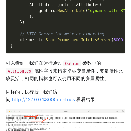
        Attributes
:
 gmetric
.
Attributes
{
            gmetric
.
NewAttribute
(
"dynamic_attr_3"
,
}
,
}
)
// HTTP Server for metrics exporting.
    otelmetric
.
StartPrometheusMetricsServer
(
8000
,
"
}
可以看到，我们在运行通过
参数中的
Option
属性字段来指定指标变量属性，变量属性比
Attributes
较灵活，相同的指标也可以使用不同的变量属性。
同样的，执行后，我们访
问
http://127.0.0.1:8000/metrics
看看结果。