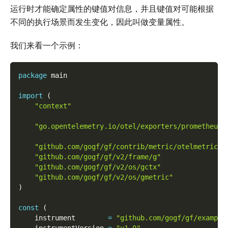
运行时才能确定属性的键值对信息，并且键值对可能根据
不同的执行场景而发生变化，因此叫做变量属性。
我们来看一个示例：
package
 main
import
(
"context"
"go.opentelemetry.io/otel/exporters/prometheus"
"github.com/gogf/gf/contrib/metric/otelmetric/v
"github.com/gogf/gf/v2/frame/g"
"github.com/gogf/gf/v2/os/gctx"
"github.com/gogf/gf/v2/os/gmetric"
)
const
(
    instrument        
=
"github.com/gogf/gf/example