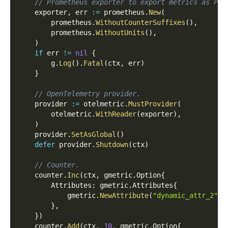
// Prometheus exporter to export metrics as Pro
    exporter
,
 err 
:=
 prometheus
.
New
(
        prometheus
.
WithoutCounterSuffixes
(
)
,
        prometheus
.
WithoutUnits
(
)
,
)
if
 err 
!=
nil
{
        g
.
Log
(
)
.
Fatal
(
ctx
,
 err
)
}
// OpenTelemetry provider.
    provider 
:=
 otelmetric
.
MustProvider
(
        otelmetric
.
WithReader
(
exporter
)
,
)
    provider
.
SetAsGlobal
(
)
defer
 provider
.
Shutdown
(
ctx
)
// Counter.
    counter
.
Inc
(
ctx
,
 gmetric
.
Option
{
        Attributes
:
 gmetric
.
Attributes
{
            gmetric
.
NewAttribute
(
"dynamic_attr_2"
,
}
,
}
)
    counter
.
Add
(
ctx
,
10
,
 gmetric
.
Option
{