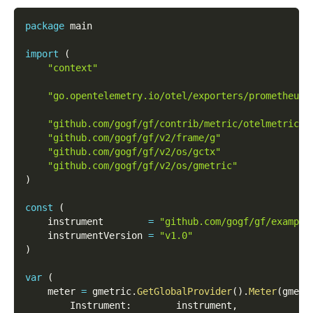
package
 main
import
(
"context"
"go.opentelemetry.io/otel/exporters/prometheus"
"github.com/gogf/gf/contrib/metric/otelmetric/v
"github.com/gogf/gf/v2/frame/g"
"github.com/gogf/gf/v2/os/gctx"
"github.com/gogf/gf/v2/os/gmetric"
)
const
(
    instrument        
=
"github.com/gogf/gf/example
    instrumentVersion 
=
"v1.0"
)
var
(
    meter 
=
 gmetric
.
GetGlobalProvider
(
)
.
Meter
(
gmetr
        Instrument
:
        instrument
,