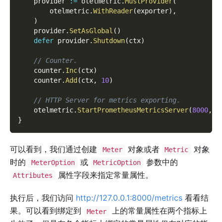
    provider 
:=
 otelmetric
.
MustProvider
(
        otelmetric
.
WithReader
(
exporter
)
,
)
    provider
.
SetAsGlobal
(
)
defer
 provider
.
Shutdown
(
ctx
)
// Counter.
    counter
.
Inc
(
ctx
)
    counter
.
Add
(
ctx
,
10
)
// HTTP Server for metrics exporting.
    otelmetric
.
StartPrometheusMetricsServer
(
8000
,
"
}
可以看到，我们通过创建
对象或者
对象
Meter
Metric
时的
或
参数中的
MeterOption
MetricOption
属性字段来指定常量属性。
Attributes
执行后，我们访问
http://127.0.0.1:8000/metrics
看看结
果。可以看到绑定到
上的常量属性在两个指标上
Meter