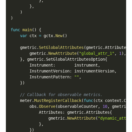
}
,
}
,
)
)
func
main
(
)
{
var
 ctx 
=
 gctx
.
New
(
)
    gmetric
.
SetGlobalAttributes
(
gmetric
.
Attributes
{
        gmetric
.
NewAttribute
(
"global_attr_1"
,
1
)
,
}
,
 gmetric
.
SetGlobalAttributesOption
{
        Instrument
:
        instrument
,
        InstrumentVersion
:
 instrumentVersion
,
        InstrumentPattern
:
""
,
}
)
// Callback for observable metrics.
    meter
.
MustRegisterCallback
(
func
(
ctx context
.
Con
        obs
.
Observe
(
observableCounter
,
10
,
 gmetric
.
            Attributes
:
 gmetric
.
Attributes
{
                gmetric
.
NewAttribute
(
"dynamic_attr_
}
,
}
)