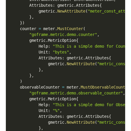
        Attributes
:
 gmetric
.
Attributes
{
            gmetric
.
NewAttribute
(
"meter_const_attr_
}
,
}
)
    counter 
=
 meter
.
MustCounter
(
"goframe.metric.demo.counter"
,
        gmetric
.
MetricOption
{
            Help
:
"This is a simple demo for Counte
            Unit
:
"bytes"
,
            Attributes
:
 gmetric
.
Attributes
{
                gmetric
.
NewAttribute
(
"metric_const_
}
,
}
,
)
    observableCounter 
=
 meter
.
MustObservableCounter
"goframe.metric.demo.observable_counter"
,
        gmetric
.
MetricOption
{
            Help
:
"This is a simple demo for Observ
            Unit
:
"%"
,
            Attributes
:
 gmetric
.
Attributes
{
                gmetric
.
NewAttribute
(
"metric_const_
}
,