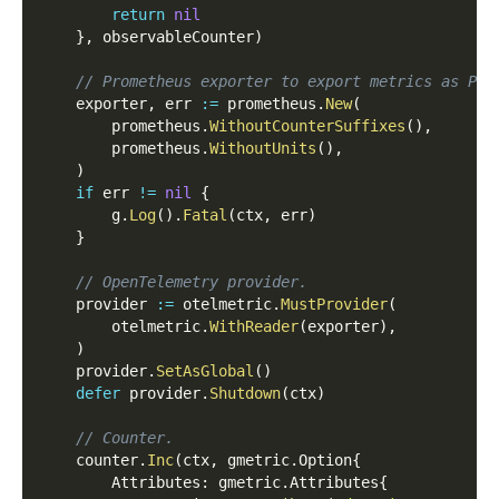
return
nil
}
,
 observableCounter
)
// Prometheus exporter to export metrics as Pro
    exporter
,
 err 
:=
 prometheus
.
New
(
        prometheus
.
WithoutCounterSuffixes
(
)
,
        prometheus
.
WithoutUnits
(
)
,
)
if
 err 
!=
nil
{
        g
.
Log
(
)
.
Fatal
(
ctx
,
 err
)
}
// OpenTelemetry provider.
    provider 
:=
 otelmetric
.
MustProvider
(
        otelmetric
.
WithReader
(
exporter
)
,
)
    provider
.
SetAsGlobal
(
)
defer
 provider
.
Shutdown
(
ctx
)
// Counter.
    counter
.
Inc
(
ctx
,
 gmetric
.
Option
{
        Attributes
:
 gmetric
.
Attributes
{