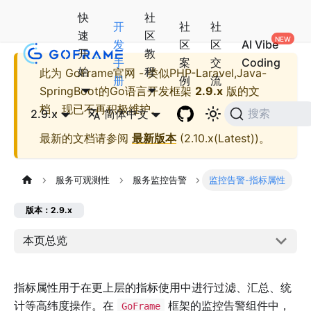
快
社
开
社
社
速
区
发
区
区
AI Vibe
开
教
手
案
交
Coding
始
程
此为
GoFrame官网 - 类似PHP-Laravel,Java-
册
例
流
SpringBoot的Go语言开发框架
2.9.x
版的文
档，现已不再积极维护。
2.9.x
简体中文
搜索
最新的文档请参阅
最新版本
(
2.10.x(Latest)
)。
服务可观测性
服务监控告警
监控告警-指标属性
版本：2.9.x
本页总览
指标属性用于在更上层的指标使用中进行过滤、汇总、统
计等高纬度操作。在
框架的监控告警组件中，
GoFrame