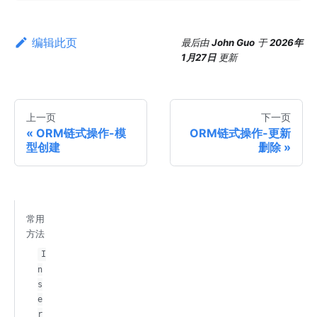
编辑此页
最后
由
John Guo
于
2026年
1月27日
更新
上一页
下一页
ORM链式操作-模
ORM链式操作-更新
型创建
删除
常用
方法
I
n
s
e
r