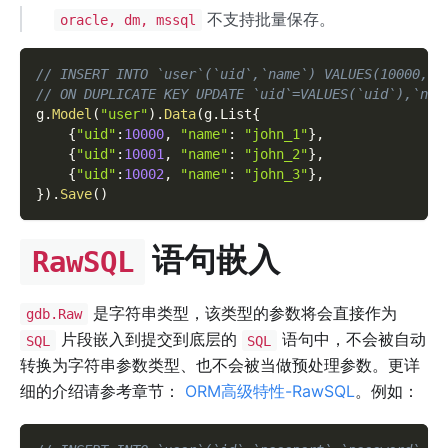
不支持批量保存。
oracle, dm, mssql
// INSERT INTO `user`(`uid`,`name`) VALUES(10000,'j
// ON DUPLICATE KEY UPDATE `uid`=VALUES(`uid`),`nam
g
.
Model
(
"user"
)
.
Data
(
g
.
List
{
{
"uid"
:
10000
,
"name"
:
"john_1"
}
,
{
"uid"
:
10001
,
"name"
:
"john_2"
}
,
{
"uid"
:
10002
,
"name"
:
"john_3"
}
,
}
)
.
Save
(
)
语句嵌入
RawSQL
是字符串类型，该类型的参数将会直接作为
gdb.Raw
片段嵌入到提交到底层的
语句中，不会被自动
SQL
SQL
转换为字符串参数类型、也不会被当做预处理参数。更详
细的介绍请参考章节：
ORM高级特性-RawSQL
。例如：