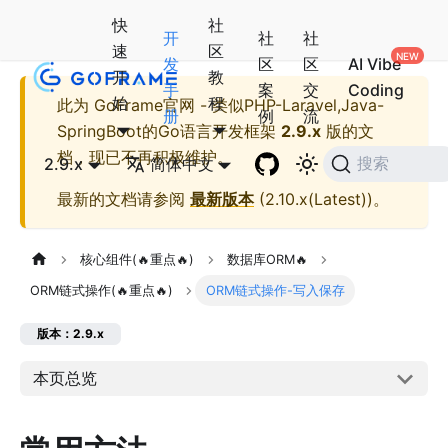
快
社
开
社
社
速
区
发
区
区
AI Vibe
开
教
手
案
交
Coding
始
程
此为
GoFrame官网 - 类似PHP-Laravel,Java-
册
例
流
SpringBoot的Go语言开发框架
2.9.x
版的文
档，现已不再积极维护。
2.9.x
简体中文
搜索
最新的文档请参阅
最新版本
(
2.10.x(Latest)
)。
核心组件(🔥重点🔥)
数据库ORM🔥
ORM链式操作(🔥重点🔥)
ORM链式操作-写入保存
版本：2.9.x
本页总览