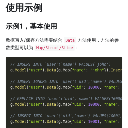
使用示例
示例1，基本使用
数据写入/保存方法需要结合
方法使用，方法的参
Data
数类型可以为
：
Map/Struct/Slice
// INSERT INTO `user`(`name`) VALUES('john')
g
.
Model
(
"user"
)
.
Data
(
g
.
Map
{
"name"
:
"john"
}
)
.
Insert
(
// INSERT IGNORE INTO `user`(`uid`,`name`) VALUES(1
g
.
Model
(
"user"
)
.
Data
(
g
.
Map
{
"uid"
:
10000
,
"name"
:
"j
// REPLACE INTO `user`(`uid`,`name`) VALUES(10000,'
g
.
Model
(
"user"
)
.
Data
(
g
.
Map
{
"uid"
:
10000
,
"name"
:
"j
// INSERT INTO `user`(`uid`,`name`) VALUES(10001,'j
g
.
Model
(
"user"
)
.
Data
(
g
.
Map
{
"uid"
:
10001
,
"name"
:
"j