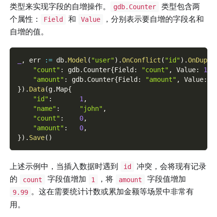
类型来实现字段的自增操作。
类型包含两
gdb.Counter
个属性：
和
，分别表示要自增的字段名和
Field
Value
自增的值。
_
,
 err 
:=
 db
.
Model
(
"user"
)
.
OnConflict
(
"id"
)
.
OnDupli
"count"
:
 gdb
.
Counter
{
Field
:
"count"
,
 Value
:
1
}
,
"amount"
:
 gdb
.
Counter
{
Field
:
"amount"
,
 Value
:
9
}
)
.
Data
(
g
.
Map
{
"id"
:
1
,
"name"
:
"john"
,
"count"
:
0
,
"amount"
:
0
,
}
)
.
Save
(
)
上述示例中，当插入数据时遇到
冲突，会将现有记录
id
的
字段值增加
，将
字段值增加
count
1
amount
。这在需要统计计数或累加金额等场景中非常有
9.99
用。