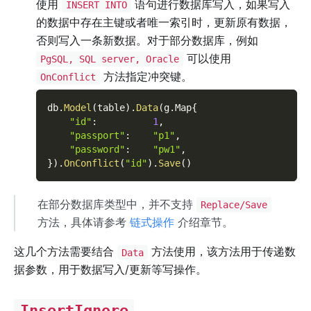
使用
语句进行数据库写入，如果写入
INSERT INTO
的数据中存在主键或者唯一索引时，更新原有数据，
否则写入一条新数据。对于部分数据库，例如
可以使用
PgSQL, SQL server, Oracle
方法指定冲突键。
OnConflict
db
.
Model
(
table
)
.
Data
(
g
.
Map
{
"id"
:
1
,
"passport"
:
"p1"
,
"password"
:
"pw1"
,
}
)
.
OnConflict
(
"id"
)
.
Save
(
)
在部分数据库类型中，并不支持
Replace/Save
方法，具体请参考
链式操作
介绍章节。
这几个方法需要结合
方法使用，该方法用于传递数
Data
据参数，用于数据写入/更新等写操作。
InsertIgnore