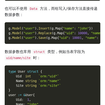
也可以不使用
方法，而给写入/保存方法直接传递
Data
数据参数：
g
.
Model
(
"user"
)
.
Insert
(
g
.
Map
{
"name"
:
"john"
}
)
g
.
Model
(
"user"
)
.
Replace
(
g
.
Map
{
"uid"
:
10000
,
"name"
:
g
.
Model
(
"user"
)
.
Save
(
g
.
Map
{
"uid"
:
10001
,
"name"
:
"j
数据参数也常用
类型，例如当表字段为
struct
时：
uid/name/site
type
 User 
struct
{
    Uid  
int
`orm:"uid"`
    Name 
string
`orm:"name"`
    Site 
string
`orm:"site"`
}
user 
:=
&
User
{
    Uid
:
1
,
    Name
:
"john"
,