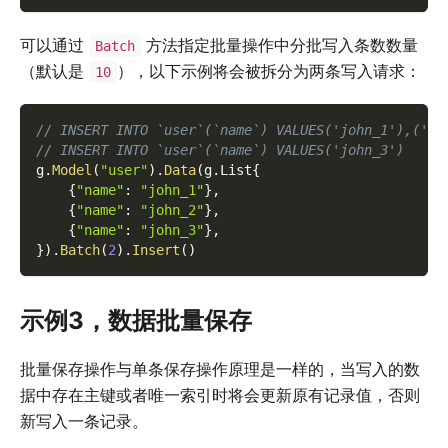
可以通过
方法指定批量操作中分批写入条数数量
Batch
（默认是
），以下示例将会被拆分为两条写入请求：
10
// INSERT INTO `user`(`name`) VALUES('john_1'),('jo
// INSERT INTO `user`(`name`) VALUES('john_3')
g
.
Model
(
"user"
)
.
Data
(
g
.
List
{
{
"name"
:
"john_1"
}
,
{
"name"
:
"john_2"
}
,
{
"name"
:
"john_3"
}
,
}
)
.
Batch
(
2
)
.
Insert
(
)
示例3，数据批量保存
批量保存操作与单条保存操作原理是一样的，当写入的数
据中存在主键或者唯一索引时将会更新原有记录值，否则
新写入一条记录。