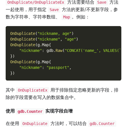
方法需要结合
方法
OnDuplicate/OnDuplicateEx
Save
一起使用，用于指定
方法的更新/不更新字段，参
Save
数为字符串、字符串数组、
。例如：
Map
OnDuplicate
(
"nickname, age"
)
OnDuplicate
(
"nickname"
,
"age"
)
OnDuplicate
(
g
.
Map
{
"nickname"
:
 gdb
.
Raw
(
"CONCAT('name_', VALUES(`ni
}
)
OnDuplicate
(
g
.
Map
{
"nickname"
:
"passport"
,
}
)
其中
用于排除指定忽略更新的字段，排
OnDuplicateEx
除的字段需要在写入的数据集合中。
使用
实现字段自增
gdb.Counter
在使用
方法时，可以结合
OnDuplicate
gdb.Counter