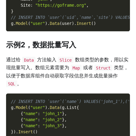
    Site
:
"https://goframe.org"
,
}
// INSERT INTO `user`(`uid`,`name`,`site`) VALUES(1
g
.
Model
(
"user"
)
.
Data
(
user
)
.
Insert
(
)
示例2，数据批量写入
通过给
方法输入
数组类型的参数，用以实
Data
Slice
现批量写入。数组元素需要为
或者
类型，
Map
Struct
以便于数据库组件自动获取字段信息并生成批量操作
。
SQL
// INSERT INTO `user`(`name`) VALUES('john_1'),('jo
g
.
Model
(
"user"
)
.
Data
(
g
.
List
{
{
"name"
:
"john_1"
}
,
{
"name"
:
"john_2"
}
,
{
"name"
:
"john_3"
}
,
}
)
.
Insert
(
)