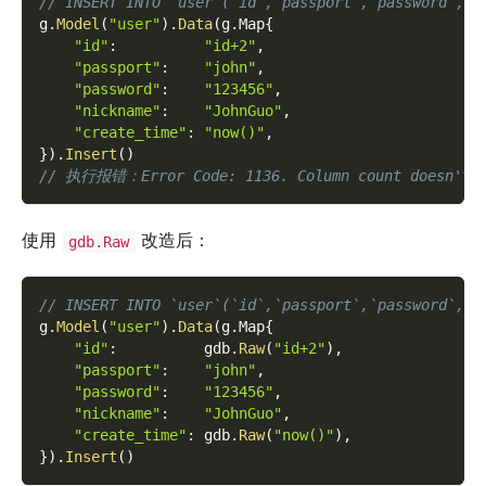
// INSERT INTO `user`(`id`,`passport`,`password`,`n
g
.
Model
(
"user"
)
.
Data
(
g
.
Map
{
"id"
:
"id+2"
,
"passport"
:
"john"
,
"password"
:
"123456"
,
"nickname"
:
"JohnGuo"
,
"create_time"
:
"now()"
,
}
)
.
Insert
(
)
// 执行报错：Error Code: 1136. Column count doesn't m
使用
改造后：
gdb.Raw
// INSERT INTO `user`(`id`,`passport`,`password`,`n
g
.
Model
(
"user"
)
.
Data
(
g
.
Map
{
"id"
:
          gdb
.
Raw
(
"id+2"
)
,
"passport"
:
"john"
,
"password"
:
"123456"
,
"nickname"
:
"JohnGuo"
,
"create_time"
:
 gdb
.
Raw
(
"now()"
)
,
}
)
.
Insert
(
)