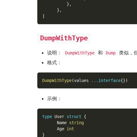
}
,
}
,
]
DumpWithType
说明：
和
类似，
DumpWithType
Dump
格式：
DumpWithType
(
values 
...
interface
{
}
)
示例：
type
 User 
struct
{
      Name 
string
      Age 
int
}