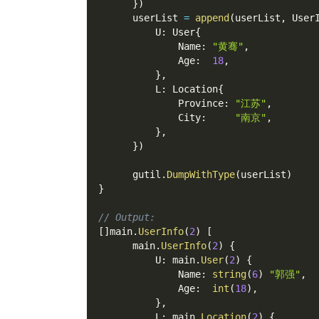
}
)
      userList 
=
append
(
userList
,
 User
          U
:
 User
{
              Name
:
"黄骞"
,
              Age
:
18
,
}
,
          L
:
 Location
{
              Province
:
"江苏"
,
              City
:
"南京"
,
}
,
}
)
      gutil
.
DumpWithType
(
userList
)
}
// Output:
[
]
main
.
UserInfo
(
2
)
[
      main
.
UserInfo
(
2
)
{
          U
:
 main
.
User
(
2
)
{
              Name
:
string
(
6
)
"郭强"
,
              Age
:
int
(
18
)
,
}
,
          L
:
 main
.
Location
(
2
)
{