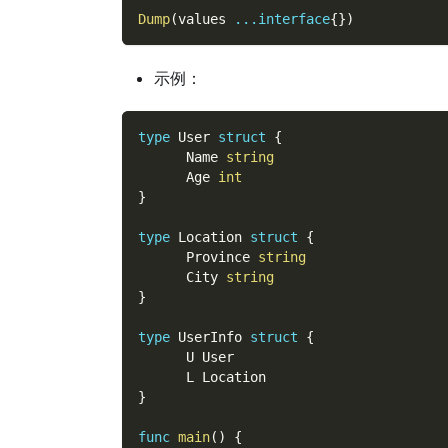
Dump
(
values 
...
interface
{
}
)
示例：
type
 User 
struct
{
      Name 
string
      Age 
int
}
type
 Location 
struct
{
      Province 
string
      City 
string
}
type
 UserInfo 
struct
{
      U User
      L Location
}
func
main
(
)
{