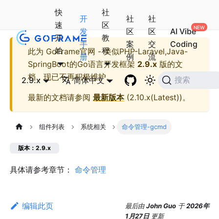
快
社
开
社
社
速
区
发
区
区
AI Vibe
开
教
手
案
交
Coding
始
程
此为
GoFrame官网 - 类似PHP-Laravel,Java-
册
例
流
SpringBoot的Go语言开发框架
2.9.x
版的文
档，现已不再积极维护。
2.9.x
简体中文
搜索
最新的文档请参阅
最新版本
(
2.10.x(Latest)
)。
组件列表
系统相关
命令管理-gcmd
版本：2.9.x
具体请参考章节：
命令管理
编辑此页
最后
由
John Guo
于
2026年
1月27日
更新