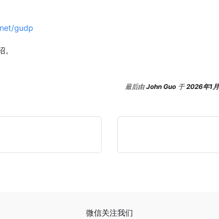
/net/gudp
绍。
最后
由
John Guo
于
2026年1
微信关注我们