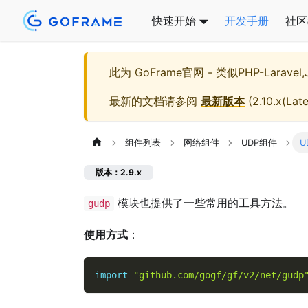
快速开始
开发手册
社区
此为
GoFrame官网 - 类似PHP-Larave
最新的文档请参阅
最新版本
(
2.10.x(Late
组件列表
网络组件
UDP组件
U
版本：2.9.x
模块也提供了一些常用的工具方法。
gudp
使用方式
：
import
"github.com/gogf/gf/v2/net/gudp