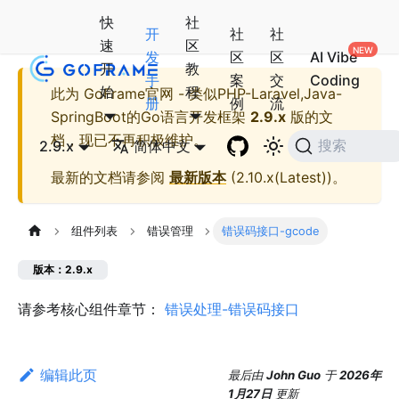
快
社
开
社
社
速
区
发
区
区
AI Vibe
开
教
手
案
交
Coding
始
程
此为
GoFrame官网 - 类似PHP-Laravel,Java-
册
例
流
SpringBoot的Go语言开发框架
2.9.x
版的文
档，现已不再积极维护。
2.9.x
简体中文
搜索
最新的文档请参阅
最新版本
(
2.10.x(Latest)
)。
组件列表
错误管理
错误码接口-gcode
版本：2.9.x
请参考核心组件章节：
错误处理-错误码接口
编辑此页
最后
由
John Guo
于
2026年
1月27日
更新