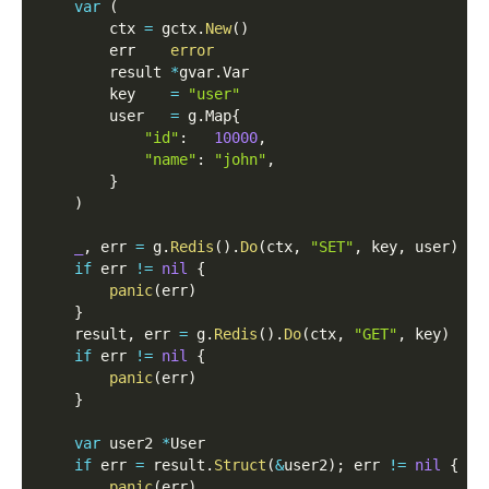
var
(
        ctx 
=
 gctx
.
New
(
)
        err    
error
        result 
*
gvar
.
Var
        key    
=
"user"
        user   
=
 g
.
Map
{
"id"
:
10000
,
"name"
:
"john"
,
}
)
_
,
 err 
=
 g
.
Redis
(
)
.
Do
(
ctx
,
"SET"
,
 key
,
 user
)
if
 err 
!=
nil
{
panic
(
err
)
}
    result
,
 err 
=
 g
.
Redis
(
)
.
Do
(
ctx
,
"GET"
,
 key
)
if
 err 
!=
nil
{
panic
(
err
)
}
var
 user2 
*
User
if
 err 
=
 result
.
Struct
(
&
user2
)
;
 err 
!=
nil
{
panic
(
err
)