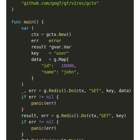
"github.com/gogf/gf/v2/os/gctx"
)
func
main
(
)
{
var
(
        ctx 
=
 gctx
.
New
(
)
        err    
error
        result 
*
gvar
.
Var
        key    
=
"user"
        data   
=
 g
.
Map
{
"id"
:
10000
,
"name"
:
"john"
,
}
)
_
,
 err 
=
 g
.
Redis
(
)
.
Do
(
ctx
,
"SET"
,
 key
,
 data
)
if
 err 
!=
nil
{
panic
(
err
)
}
    result
,
 err 
=
 g
.
Redis
(
)
.
Do
(
ctx
,
"GET"
,
 key
)
if
 err 
!=
nil
{
panic
(
err
)
}