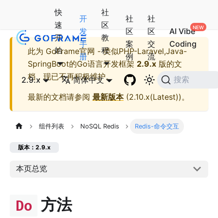
快
社
开
社
社
速
区
发
区
区
AI Vibe
开
教
手
案
交
Coding
始
程
此为
GoFrame官网 - 类似PHP-Laravel,Java-
册
例
流
SpringBoot的Go语言开发框架
2.9.x
版的文
档，现已不再积极维护。
2.9.x
简体中文
搜索
最新的文档请参阅
最新版本
(
2.10.x(Latest)
)。
组件列表
NoSQL Redis
Redis-命令交互
版本：2.9.x
本页总览
方法
Do