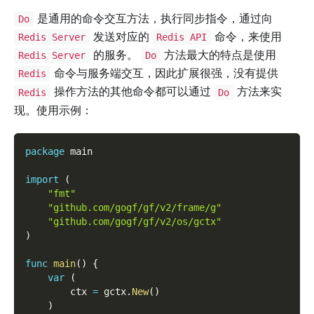
是通用的命令交互方法，执行同步指令，通过向
Do
发送对应的
命令，来使用
Redis Server
Redis API
的服务。
方法最大的特点是使用
Redis Server
Do
命令与服务端交互，因此扩展很强，没有提供
Redis
操作方法的其他命令都可以通过
方法来实
Redis
Do
现。使用示例：
package
 main
import
(
"fmt"
"github.com/gogf/gf/v2/frame/g"
"github.com/gogf/gf/v2/os/gctx"
)
func
main
(
)
{
var
(
        ctx 
=
 gctx
.
New
(
)
)