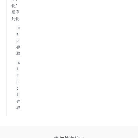
化/
反序
列化
m
a
p
存
取
s
t
r
u
c
t
存
取