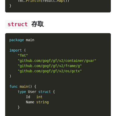
    fmt
.
Println
(
result
.
Map
(
)
)
}
存取
struct
package
 main
import
(
"fmt"
"github.com/gogf/gf/v2/container/gvar"
"github.com/gogf/gf/v2/frame/g"
"github.com/gogf/gf/v2/os/gctx"
)
func
main
(
)
{
type
 User 
struct
{
        Id   
int
        Name 
string
}