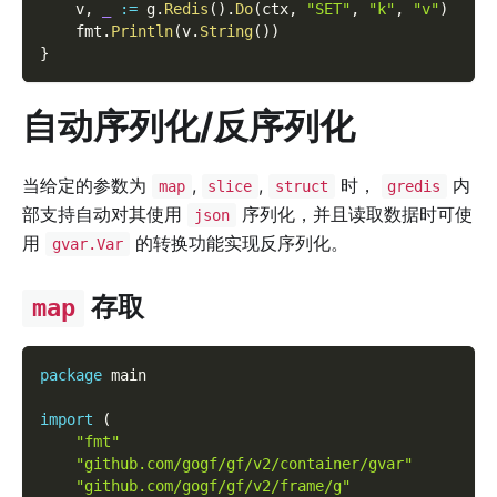
    v
,
_
:=
 g
.
Redis
(
)
.
Do
(
ctx
,
"SET"
,
"k"
,
"v"
)
    fmt
.
Println
(
v
.
String
(
)
)
}
自动序列化/反序列化
当给定的参数为
,
,
时，
内
map
slice
struct
gredis
部支持自动对其使用
序列化，并且读取数据时可使
json
用
的转换功能实现反序列化。
gvar.Var
存取
map
package
 main
import
(
"fmt"
"github.com/gogf/gf/v2/container/gvar"
"github.com/gogf/gf/v2/frame/g"