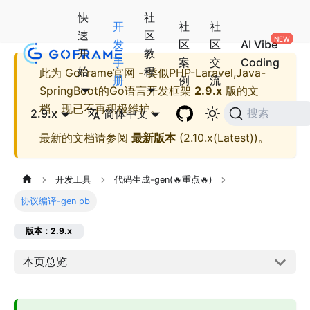
快
社
开
社
社
速
区
发
区
区
AI Vibe
开
教
手
案
交
Coding
始
程
此为
GoFrame官网 - 类似PHP-Laravel,Java-
册
例
流
SpringBoot的Go语言开发框架
2.9.x
版的文
档，现已不再积极维护。
2.9.x
简体中文
搜索
最新的文档请参阅
最新版本
(
2.10.x(Latest)
)。
开发工具
代码生成-gen(🔥重点🔥)
协议编译-gen pb
版本：2.9.x
本页总览