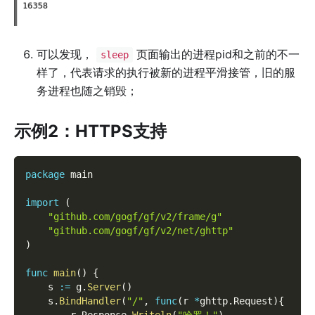
可以发现，
页面输出的进程pid和之前的不一
sleep
样了，代表请求的执行被新的进程平滑接管，旧的服
务进程也随之销毁；
示例2：HTTPS支持
package
 main
import
(
"github.com/gogf/gf/v2/frame/g"
"github.com/gogf/gf/v2/net/ghttp"
)
func
main
(
)
{
    s 
:=
 g
.
Server
(
)
    s
.
BindHandler
(
"/"
,
func
(
r 
*
ghttp
.
Request
)
{
        r
.
Response
.
Writeln
(
"哈罗！"
)