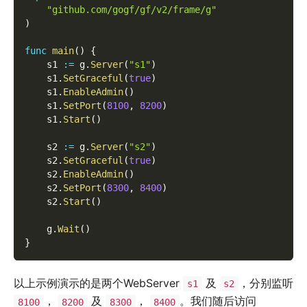
"github.com/gogf/gf/v2/frame/g"
)
func
main
(
)
{
    s1 
:=
 g
.
Server
(
"s1"
)
    s1
.
SetGraceful
(
true
)
    s1
.
EnableAdmin
(
)
    s1
.
SetPort
(
8100
,
8200
)
    s1
.
Start
(
)
    s2 
:=
 g
.
Server
(
"s2"
)
    s2
.
SetGraceful
(
true
)
    s2
.
EnableAdmin
(
)
    s2
.
SetPort
(
8300
,
8400
)
    s2
.
Start
(
)
    g
.
Wait
(
)
}
以上示例演示的是两个WebServer
及
，分别监听
s1
s2
，
及
，
。我们随后访问
8100
8200
8300
8400