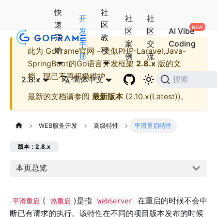
快
社
开
社
社
速
区
发
区
区
AI Vibe
开
教
手
案
交
Coding
始
程
此为
GoFrame官网 - 类似PHP-Laravel,Java-
册
例
流
SpringBoot的Go语言开发框架
2.8.x
版的文
档，现已不再积极维护。
2.8.x
简体中文
搜索
最新的文档请参阅
最新版本
(
2.10.x(Latest)
)。
WEB服务开发
高级特性
平滑重启特性
版本：2.8.x
本页总览
(
)是指
在重启的时候不会中
平滑重启
热重启
WebServer
断已有请求的执行。该特性在不同的项目版本发布的时候