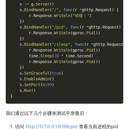
    s 
:=
 g
.
Server
(
)
    s
.
BindHandler
(
"/"
,
func
(
r 
*
ghttp
.
Request
)
{
        r
.
Response
.
Writeln
(
"哈喽！"
)
}
)
    s
.
BindHandler
(
"/pid"
,
func
(
r 
*
ghttp
.
Request
)
{
        r
.
Response
.
Writeln
(
gproc
.
Pid
(
)
)
}
)
    s
.
BindHandler
(
"/sleep"
,
func
(
r 
*
ghttp
.
Request
)
        r
.
Response
.
Writeln
(
gproc
.
Pid
(
)
)
        time
.
Sleep
(
10
*
 time
.
Second
)
        r
.
Response
.
Writeln
(
gproc
.
Pid
(
)
)
}
)
    s
.
SetGraceful
(
true
)
    s
.
EnableAdmin
(
)
    s
.
SetPort
(
8199
)
    s
.
Run
(
)
}
我们通过以下几个步骤来测试平滑重启：
访问
http://127.0.0.1:8199/pid
查看当前进程的pid