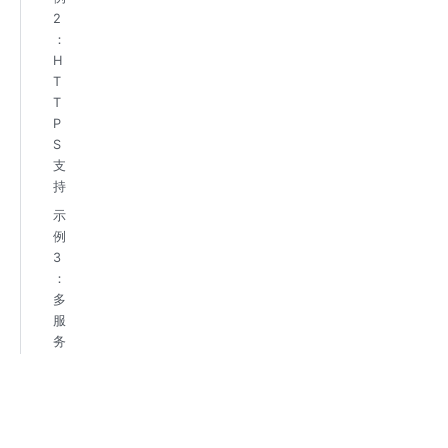
2
：
H
T
T
P
S
支
持
示
例
3
：
多
服
务
及
多
端
口