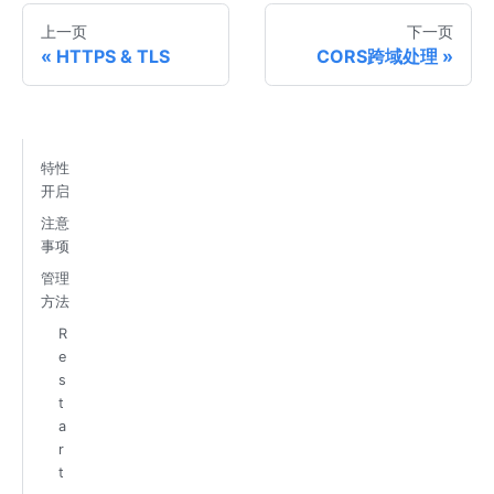
上一页
下一页
HTTPS & TLS
CORS跨域处理
特性
开启
注意
事项
管理
方法
R
e
s
t
a
r
t