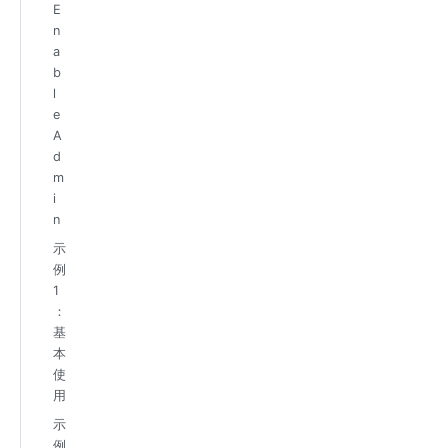
E
n
a
b
l
e
A
d
m
i
n
示
例
1
：
基
本
使
用
示
例