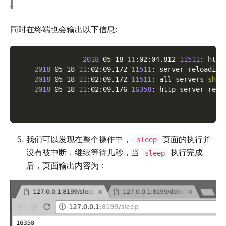
同时在终端也会输出以下信息:
2018
-05-18 
11
:02:04.812 
11511
: http
2018
-05-18 
11
:02:09.172 
11511
: server reloading
2018
-05-18 
11
:02:09.172 
11511
: all servers 
shut
2018
-05-18 
11
:02:09.176 
16358
: http server rest
我们可以发现在整个操作中，
页面的执行并
sleep
没有被中断，继续等待几秒，当
执行完成
sleep
后，页面输出内容为：