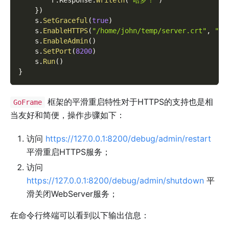
}
)
    s
.
SetGraceful
(
true
)
    s
.
EnableHTTPS
(
"/home/john/temp/server.crt"
,
"/h
    s
.
EnableAdmin
(
)
    s
.
SetPort
(
8200
)
    s
.
Run
(
)
}
框架的平滑重启特性对于HTTPS的支持也是相
GoFrame
当友好和简便，操作步骤如下：
访问
https://127.0.0.1:8200/debug/admin/restart
平滑重启HTTPS服务；
访问
https://127.0.0.1:8200/debug/admin/shutdown
平
滑关闭WebServer服务；
在命令行终端可以看到以下输出信息：