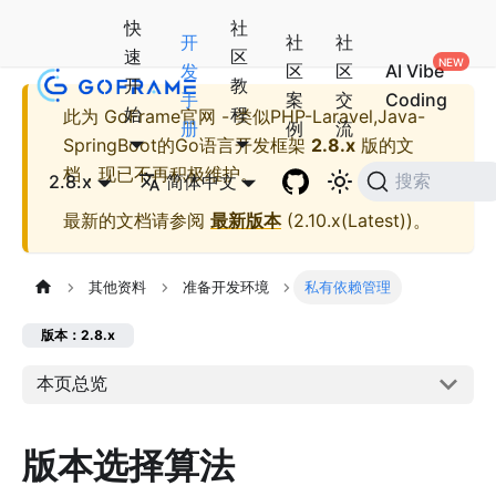
快
社
开
社
社
速
区
发
区
区
AI Vibe
开
教
手
案
交
Coding
始
程
此为
GoFrame官网 - 类似PHP-Laravel,Java-
册
例
流
SpringBoot的Go语言开发框架
2.8.x
版的文
档，现已不再积极维护。
2.8.x
简体中文
搜索
最新的文档请参阅
最新版本
(
2.10.x(Latest)
)。
其他资料
准备开发环境
私有依赖管理
版本：2.8.x
本页总览
版本选择算法