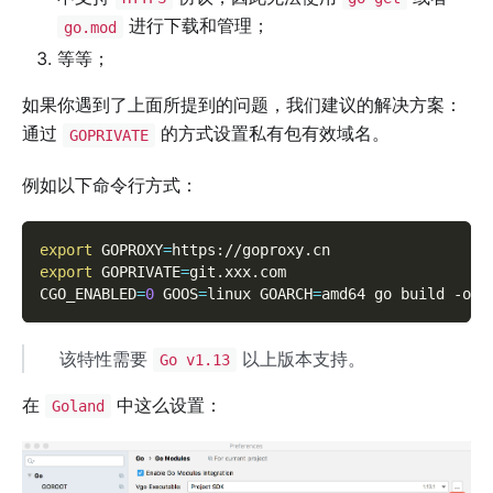
进行下载和管理；
go.mod
等等；
如果你遇到了上面所提到的问题，我们建议的解决方案：
通过
的方式设置私有包有效域名。
GOPRIVATE
例如以下命令行方式：
export
GOPROXY
=
https://goproxy.cn
export
GOPRIVATE
=
git.xxx.com
CGO_ENABLED
=
0
GOOS
=
linux 
GOARCH
=
amd64 go build 
-o
 m
该特性需要
以上版本支持。
Go v1.13
在
中这么设置：
Goland