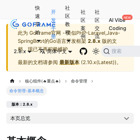
快
社
开
社
社
速
区
发
区
区
AI Vibe
开
教
手
案
交
Coding
始
程
此为
GoFrame官网 - 类似PHP-Laravel,Java-
册
例
流
SpringBoot的Go语言开发框架
2.8.x
版的文
档，现已不再积极维护。
2.8.x
简体中文
搜索
最新的文档请参阅
最新版本
(
2.10.x(Latest)
)。
核心组件(🔥重点🔥)
命令管理
命令管理-基本概念
版本：2.8.x
本页总览