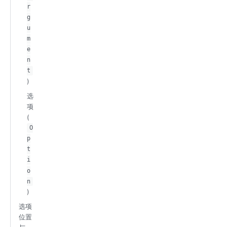
r
g
u
m
e
n
t
)
选
项
(
O
p
t
i
o
n
)
选项
位置