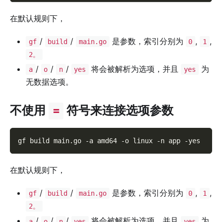
在默认规则下，
/
/
是参数，索引分别为
,
,
gf
build
main.go
0
1
2。
/
/
/
将会被解析为选项，并且
为
a
o
n
yes
yes
无数据选项。
不使用
符号来连接选项参数
=
gf build main.go 
-a
 amd64 
-o
 linux 
-n
 app 
-yes
在默认规则下，
/
/
是参数，索引分别为
,
,
gf
build
main.go
0
1
2。
/
/
/
将会被解析为选项，并且
为
a
o
n
yes
yes