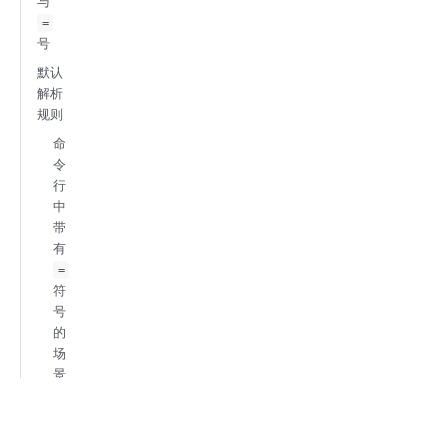
与
=
号
默认
解析
规则
命
令
行
中
带
有
=
符
号
的
场
景
下
不
使