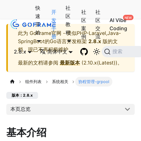
快
社
开
社
社
速
区
发
区
区
AI Vibe
开
教
手
案
交
Coding
始
程
此为
GoFrame官网 - 类似PHP-Laravel,Java-
册
例
流
SpringBoot的Go语言开发框架
2.8.x
版的文
档，现已不再积极维护。
2.8.x
简体中文
搜索
最新的文档请参阅
最新版本
(
2.10.x(Latest)
)。
组件列表
系统相关
协程管理-grpool
版本：2.8.x
本页总览
基本介绍