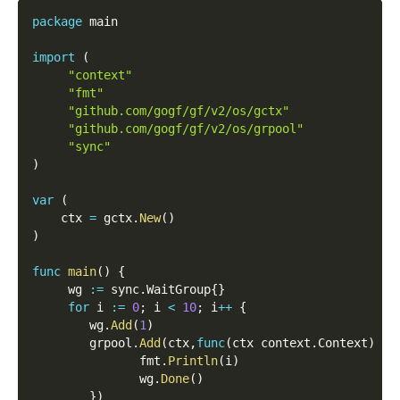
package
 main
import
(
"context"
"fmt"
"github.com/gogf/gf/v2/os/gctx"
"github.com/gogf/gf/v2/os/grpool"
"sync"
)
var
(
    ctx 
=
 gctx
.
New
(
)
)
func
main
(
)
{
     wg 
:=
 sync
.
WaitGroup
{
}
for
 i 
:=
0
;
 i 
<
10
;
 i
++
{
        wg
.
Add
(
1
)
        grpool
.
Add
(
ctx
,
func
(
ctx context
.
Context
)
{
               fmt
.
Println
(
i
)
               wg
.
Done
(
)
}
)