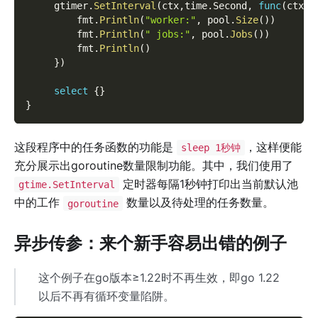
     gtimer
.
SetInterval
(
ctx
,
time
.
Second
,
func
(
ctx c
         fmt
.
Println
(
"worker:"
,
 pool
.
Size
(
)
)
         fmt
.
Println
(
" jobs:"
,
 pool
.
Jobs
(
)
)
         fmt
.
Println
(
)
}
)
select
{
}
}
这段程序中的任务函数的功能是
，这样便能
sleep 1秒钟
充分展示出goroutine数量限制功能。其中，我们使用了
定时器每隔1秒钟打印出当前默认池
gtime.SetInterval
中的工作
数量以及待处理的任务数量。
goroutine
异步传参：来个新手容易出错的例子
这个例子在go版本≥1.22时不再生效，即go 1.22
以后不再有循环变量陷阱。