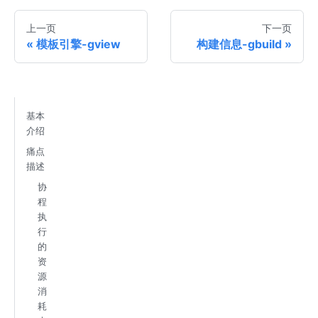
上一页
下一页
模板引擎-gview
构建信息-gbuild
基本
介绍
痛点
描述
协
程
执
行
的
资
源
消
耗