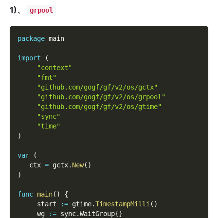
1)、
grpool
package
 main
import
(
"context"
"fmt"
"github.com/gogf/gf/v2/os/gctx"
"github.com/gogf/gf/v2/os/grpool"
"github.com/gogf/gf/v2/os/gtime"
"sync"
"time"
)
var
(
   ctx 
=
 gctx
.
New
(
)
)
func
main
(
)
{
     start 
:=
 gtime
.
TimestampMilli
(
)
     wg 
:=
 sync
.
WaitGroup
{
}