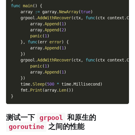
func
main
(
)
{
    array 
:=
 garray
.
NewArray
(
true
)
    grpool
.
AddWithRecover
(
ctx
,
func
(
ctx context
.
Con
        array
.
Append
(
1
)
        array
.
Append
(
2
)
panic
(
1
)
}
,
func
(
err 
error
)
{
        array
.
Append
(
1
)
}
)
    grpool
.
AddWithRecover
(
ctx
,
func
(
ctx context
.
Con
panic
(
1
)
        array
.
Append
(
1
)
}
)
    time
.
Sleep
(
500
*
 time
.
Millisecond
)
    fmt
.
Print
(
array
.
Len
(
)
)
}
测试一下
和原生的
grpool
之间的性能
goroutine