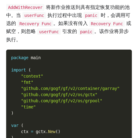
将新作业推送到具有指定恢复功能的池
AddWithRecover
中。当
执行过程中出现
时，会调用可
userFunc
panic
选的
。如果没有传入
或
Recovery Func
Recovery Func
赋空，则忽略
引发的
。该作业将异步
userFunc
panic
执行。
package
 main
import
(
"context"
"fmt"
"github.com/gogf/gf/v2/container/garray"
"github.com/gogf/gf/v2/os/gctx"
"github.com/gogf/gf/v2/os/grpool"
"time"
)
var
(
    ctx 
=
 gctx
.
New
(
)
)