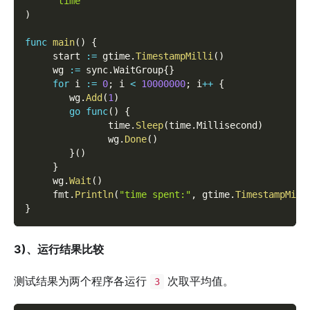
"time"
)
func
main
(
)
{
     start 
:=
 gtime
.
TimestampMilli
(
)
     wg 
:=
 sync
.
WaitGroup
{
}
for
 i 
:=
0
;
 i 
<
10000000
;
 i
++
{
        wg
.
Add
(
1
)
go
func
(
)
{
               time
.
Sleep
(
time
.
Millisecond
)
               wg
.
Done
(
)
}
(
)
}
     wg
.
Wait
(
)
     fmt
.
Println
(
"time spent:"
,
 gtime
.
TimestampMill
}
3)、运行结果比较
测试结果为两个程序各运行
次取平均值。
3