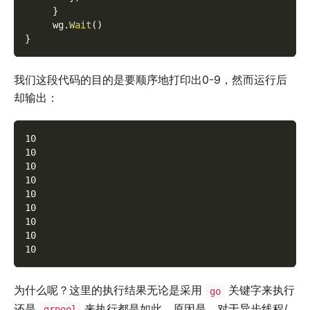
}
     wg
.
Wait
(
)
}
我们这段代码的目的是要顺序地打印出0-9，然而运行后
却输出：
10
10
10
10
10
10
10
10
10
为什么呢？这里的执行结果无论是采用
关键字来执行
go
还是
来执行都是如此。原因是，对于异步线程/
grpool