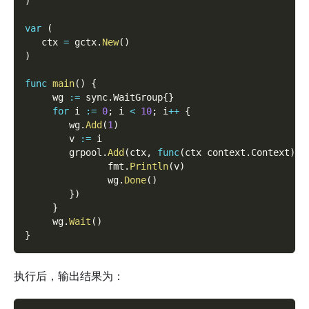
)
var
(
   ctx 
=
 gctx
.
New
(
)
)
func
main
(
)
{
     wg 
:=
 sync
.
WaitGroup
{
}
for
 i 
:=
0
;
 i 
<
10
;
 i
++
{
        wg
.
Add
(
1
)
        v 
:=
 i
        grpool
.
Add
(
ctx
,
func
(
ctx context
.
Context
)
{
               fmt
.
Println
(
v
)
               wg
.
Done
(
)
}
)
}
     wg
.
Wait
(
)
}
执行后，输出结果为：