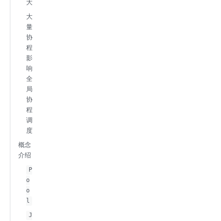
大
大
量
协
程
影
响
全
局
协
程
调
度
概念
介绍
P
o
o
l
J