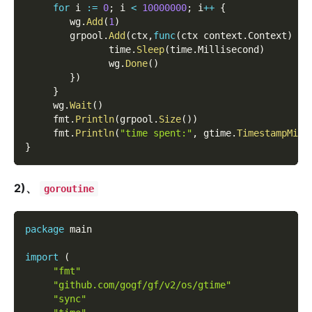
for
 i 
:=
0
;
 i 
<
10000000
;
 i
++
{
        wg
.
Add
(
1
)
        grpool
.
Add
(
ctx
,
func
(
ctx context
.
Context
)
{
               time
.
Sleep
(
time
.
Millisecond
)
               wg
.
Done
(
)
}
)
}
     wg
.
Wait
(
)
     fmt
.
Println
(
grpool
.
Size
(
)
)
     fmt
.
Println
(
"time spent:"
,
 gtime
.
TimestampMill
}
2)、
goroutine
package
 main
import
(
"fmt"
"github.com/gogf/gf/v2/os/gtime"
"sync"