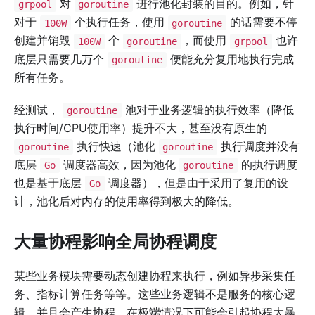
对
进行池化封装的目的。例如，针
grpool
goroutine
对于
个执行任务，使用
的话需要不停
100W
goroutine
创建并销毁
个
，而使用
也许
100W
goroutine
grpool
底层只需要几万个
便能充分复用地执行完成
goroutine
所有任务。
经测试，
池对于业务逻辑的执行效率（降低
goroutine
执行时间/CPU使用率）提升不大，甚至没有原生的
执行快速（池化
执行调度并没有
goroutine
goroutine
底层
调度器高效，因为池化
的执行调度
Go
goroutine
也是基于底层
调度器），但是由于采用了复用的设
Go
计，池化后对内存的使用率得到极大的降低。
大量协程影响全局协程调度
某些业务模块需要动态创建协程来执行，例如异步采集任
务、指标计算任务等等。这些业务逻辑不是服务的核心逻
辑，并且会产生协程。在极端情况下可能会引起协程大暴