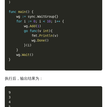
)
func
main
(
)
{
    wg 
:=
 sync
.
WaitGroup
{
}
for
 i 
:=
0
;
 i 
<
10
;
 i
++
{
        wg
.
Add
(
1
)
go
func
(
v 
int
)
{
            fmt
.
Println
(
v
)
            wg
.
Done
(
)
}
(
i
)
}
    wg
.
Wait
(
)
}
执行后，输出结果为：
9
3
4
5