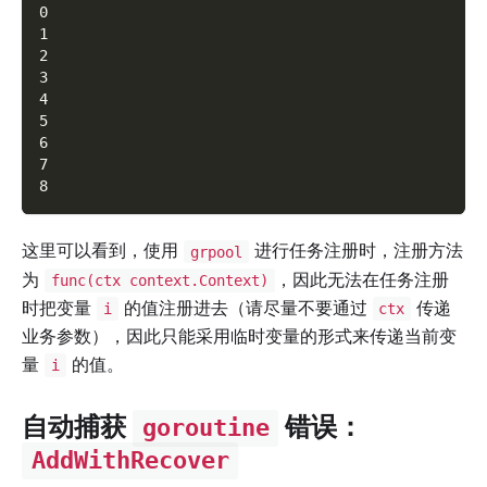
0
1
2
3
4
5
6
7
8
这里可以看到，使用
进行任务注册时，注册方法
grpool
为
，因此无法在任务注册
func(ctx context.Context)
时把变量
的值注册进去（请尽量不要通过
传递
i
ctx
业务参数），因此只能采用临时变量的形式来传递当前变
量
的值。
i
自动捕获
错误：
goroutine
AddWithRecover