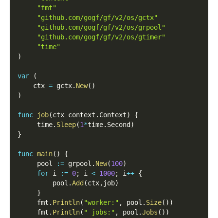
"fmt"
"github.com/gogf/gf/v2/os/gctx"
"github.com/gogf/gf/v2/os/grpool"
"github.com/gogf/gf/v2/os/gtimer"
"time"
)
var
(
    ctx 
=
 gctx
.
New
(
)
)
func
job
(
ctx context
.
Context
)
{
     time
.
Sleep
(
1
*
time
.
Second
)
}
func
main
(
)
{
     pool 
:=
 grpool
.
New
(
100
)
for
 i 
:=
0
;
 i 
<
1000
;
 i
++
{
         pool
.
Add
(
ctx
,
job
)
}
     fmt
.
Println
(
"worker:"
,
 pool
.
Size
(
)
)
     fmt
.
Println
(
" jobs:"
,
 pool
.
Jobs
(
)
)