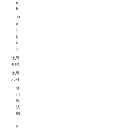
o
b
W
o
r
k
e
r
使用
介绍
使用
示例
使
用
默
认
的
g
o
r