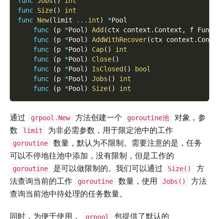
func
Jobs
(
)
int
func
Size
(
)
int
func
New
(
limit 
...
int
)
*
Pool
func
(
p 
*
Pool
)
Add
(
ctx context
.
Context
,
 f Func
)
func
(
p 
*
Pool
)
AddWithRecover
(
ctx context
.
Conte
func
(
p 
*
Pool
)
Cap
(
)
int
func
(
p 
*
Pool
)
Close
(
)
func
(
p 
*
Pool
)
IsClosed
(
)
bool
func
(
p 
*
Pool
)
Jobs
(
)
int
func
(
p 
*
Pool
)
Size
(
)
int
通过
方法创建一个
对象，参
grpool.New
goroutine池
数
为非必需参数，用于限定池中的工作
limit
数量，默认为不限制。需要注意的是，任务
goroutine
可以不停地往池中添加，没有限制，但是工作的
是可以做限制的。我们可以通过
方
goroutine
Size()
法查询当前的工作
数量，使用
方法
goroutine
Jobs()
查询当前池中待处理的任务数量。
同时，为便于使用，
包提供了默认的
grpool