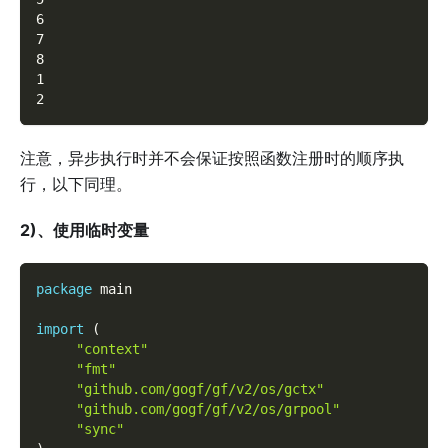
6
7
8
1
2
注意，异步执行时并不会保证按照函数注册时的顺序执
行，以下同理。
2)、使用临时变量
package
 main
import
(
"context"
"fmt"
"github.com/gogf/gf/v2/os/gctx"
"github.com/gogf/gf/v2/os/grpool"
"sync"