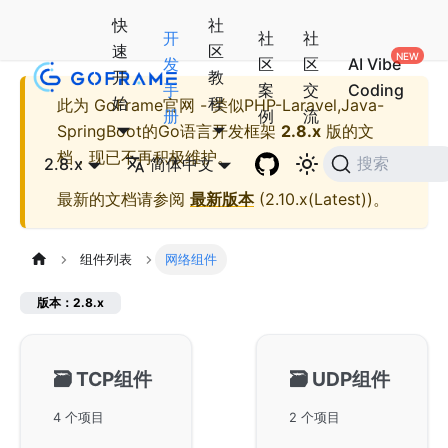
快
社
开
社
社
速
区
发
区
区
AI Vibe
开
教
手
案
交
Coding
始
程
此为
GoFrame官网 - 类似PHP-Laravel,Java-
册
例
流
SpringBoot的Go语言开发框架
2.8.x
版的文
档，现已不再积极维护。
2.8.x
简体中文
搜索
最新的文档请参阅
最新版本
(
2.10.x(Latest)
)。
组件列表
网络组件
版本：2.8.x
🗃️
TCP组件
🗃️
UDP组件
4 个项目
2 个项目